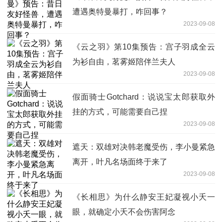
遭遇奥特曼暴打，咋回事？
2023-09-08
《云之羽》第10集预告：宫子羽成全云
为衫自由，茗雾姬陪伴兰夫人
2023-09-08
假面骑士Gotchard：说说宝太郎获取外
挂的方式，可能需要自己捏
2023-09-08
遮天：双雄对决韩老魔受伤，李小曼紧急
离开，叶凡名场面终于来了
2023-09-08
《长相思》为什么静安王妃凝视小夭一
眼，就确定小夭不会伤害阿念