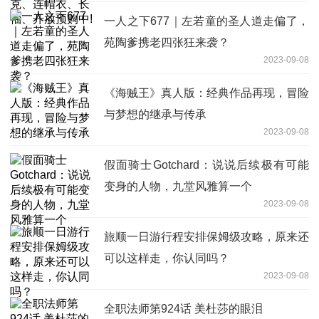
一人之下677｜左若童的圣人道走偏了，
苑陶爹携老四张狂来袭？
2023-09-08
《海贼王》真人版：经典作品再现，冒险
与梦想的继承与传承
2023-09-08
假面骑士Gotchard：说说后续极有可能
变身的人物，九堂风雅算一个
2023-09-08
旅顺一日游行程安排保姆级攻略，原来还
可以这样走，你认同吗？
2023-09-08
全职法师第924话 美杜莎的眼泪