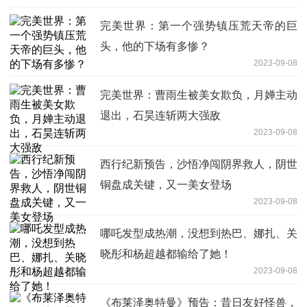
完美世界：第一个强势镇压荒天帝的巨
头，他的下场有多惨？
2023-09-08
完美世界：曹雨生被美女欺负，月婵主动
退出，石昊连斩两大强敌
2023-09-08
西行纪新预告，沙悟净闯阴界救人，阴世
铜盘成关键，又一美女登场
2023-09-08
哪吒发型成热潮，没想到热巴、娜扎、关
晓彤和杨超越都输给了她！
2023-09-08
《布莱泽奥特曼》预告：昔日友好怪兽，