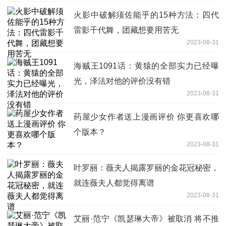
火影中破解须佐能乎的15种方法：四代
雷影千代舞，团藏想要用苦无
2023-08-31
海贼王1091话：黄猿的全部实力已经曝
光，泽法对他的评价没有错
2023-08-31
药屋少女作者送上漫画评价 你更喜欢哪
个版本？
2023-08-31
叶罗丽：薇夫人揭露罗丽的金花冠秘密，
就连薇夫人都觉得离谱
2023-08-31
艾丽·范宁《凯瑟琳大帝》被取消 将不推