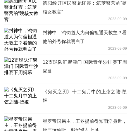
德阳经开区民警龙红霞：筑梦警营的“硬
核女教官”
2023-09-09
封神中，鸿钧道人为何偏袒通天教主？看
他的外号你就明白了
2023-09-09
12支球队汇聚津门 国际青年沙排赛下周
揭幕
2023-09-09
《鬼灭之刃》十二鬼月中的上弦之陆-堕
姬
2023-09-09
星罗帝国易主，王冬提前得知雨浩身世，
唐三玩偷听，戴华斌占上风