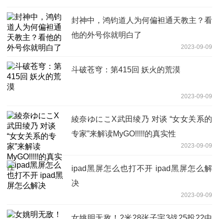
封神中，鸿钧道人为何偏袒通天教主？看
他的外号你就明白了
2023-09-09
斗破苍穹：第415回 妖火的荒漠
2023-09-09
綾奈ゆにこX武田绫乃 对谈 “女女关系的
专家”来解读MyGO!!!!!的真实性
2023-09-09
ipad黑屏怎么也打不开 ipad黑屏怎么解
决
2023-09-09
女姚明无敌！2米28张子宇3战25投22中