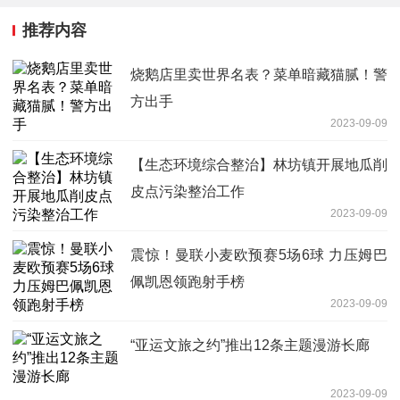
推荐内容
烧鹅店里卖世界名表？菜单暗藏猫腻！警
方出手
2023-09-09
【生态环境综合整治】林坊镇开展地瓜削
皮点污染整治工作
2023-09-09
震惊！曼联小麦欧预赛5场6球 力压姆巴
佩凯恩领跑射手榜
2023-09-09
“亚运文旅之约”推出12条主题漫游长廊
2023-09-09