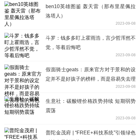
ben10英雄图鉴 轰天雷（那布里星佩拉
洛塔人）
2023-09-08
斗罗：钱多多盯上霍雨浩，言少哲浑然不
觉，等着后悔吧
2023-09-08
假面骑士geats：原来官方对于景和的设
定并不是好孩子的榜样，而是容易失去理
2023-09-08
智的角色
生意社：碳酸锂价格跌势持续 短期弱势
震荡
2023-09-08
普陀金茂府 | “FREE+科技系统”引领绿色