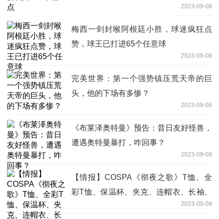
2023-09-08
梅西一剑封喉阿根廷小胜，球迷疯狂点
赞，球王已打进65个任意球
2023-09-08
完美世界：第一个强势镇压荒天帝的巨
头，他的下场有多惨？
2023-09-08
《布莱泽奥特曼》预告：昔日友好怪兽，
遭遇奥特曼暴打，咋回事？
2023-09-08
【情报】COSPA《彻夜之歌》T恤、全
彩T恤、保温杯、夹克、连帽衣、长袖、
2023-09-08
开放预购中!