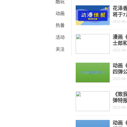
酷玩
花泽
动画
将于7
2022-06
热番
漫画《
活动
士郎
关注
2022-06
动画
四弹公
2022-06
《致
弹特报
2022-06
动画《