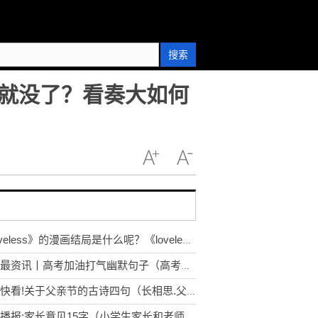
搜索
就没了？看奏大如何
《loveless》的漫画结局是什么呢？《loveless》清明爱立夏吗？
环球最资讯丨高考加油打气幽默句子（高考给自己加油打气的句子）
今日快看!关于父亲节的古诗四句（长相思.父亲节）
世界播报:家长意见15字（小学生家长和老师反馈意见精选）