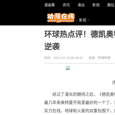
漫画集
资讯
演出
影视
酷玩
>
影视
>
环球热点评！德凯奥
逆袭
时间:
2022-07-10 08:46:47
来源:
哔哩哔哩
经过了漫长的期待之后，《德凯奥
最几年来奥特曼开局里最好的一个了，
实力在线，地球和火星的双重包围下，