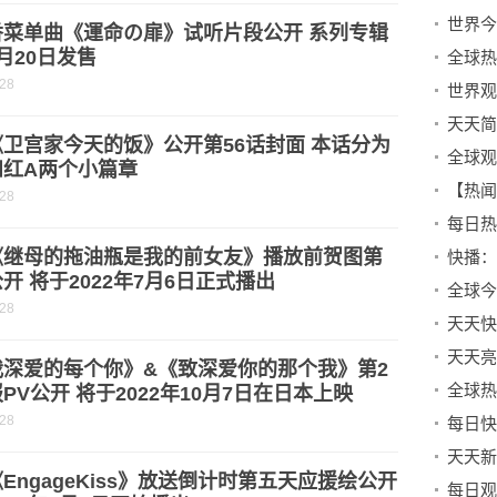
香菜单曲《運命の扉》试听片段公开 系列专辑
月20日发售
全球热
-28
世界观
卫宫家今天的饭》公开第56话封面 本话分为
全球观
和红A两个小篇章
【热闻
-28
《继母的拖油瓶是我的前女友》播放前贺图第
快播：
开 将于2022年7月6日正式播出
全球今
-28
天天快
天天亮
我深爱的每个你》&《致深爱你的那个我》第2
PV公开 将于2022年10月7日在日本上映
-28
天天新
EngageKiss》放送倒计时第五天应援绘公开