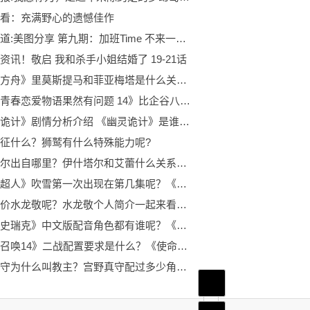
看：充满野心的遗憾佳作
焦点报道:美图分享 第九期：加班Time 不来一杯吗？
资讯！敬启 我和杀手小姐结婚了 19-21话
《明日方舟》里莫斯提马和菲亚梅塔是什么关系？莫斯提马的武器是什么?
《我的青春恋爱物语果然有问题 14》比企谷八幡为什么喜欢雪乃？八幡和雪乃结局是什么？
《幽灵诡计》剧情分析介绍 《幽灵诡计》是谁的作品呢？
征什么？狮鹫有什么特殊能力呢?
伊什塔尔出自哪里？伊什塔尔和艾蕾什么关系呢？
《一拳超人》吹雪第一次出现在第几集呢？《一拳超人》里吹雪喜欢琦玉吗？
如何评价水龙敬呢？水龙敬个人简介一起来看看吧！
《怪物史瑞克》中文版配音角色都有谁呢？《怪物史莱克》的驴子叫什么？
《使命召唤14》二战配置要求是什么？《使命召唤14》二战都有什么模式
宫野真守为什么叫教主？宫野真守配过多少角色？
首页