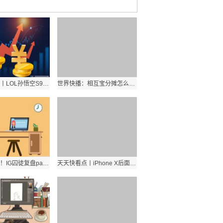
环球新消息丨LOL孙悟空S9六神装顺序是什么？孙悟空怎么出装？
世界快播：相互宝分摊怎么取消？退出支付宝相互宝规则流程是怎样的？
环球热点评！IG囚徒复盘pandakill狼人杀第四期视频在哪看？囚徒熊猫TV直播地址？
天天快看点丨iPhone X后面的X代表什么意思？iPhoneX命名有什么含义？