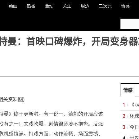
动画
热番
活动
关注
周边
二次元
情感
特曼：首映口碑爆炸，开局变身器
情感
(相关资料图)
特曼》终于更新啦。有一说一，德凯的开局应该
没有之一！文戏吹爆，剧情很紧凑不拖沓。反派
危机感拉满。打戏方面，动作流畅，场面震撼，