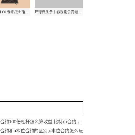
每日速递：LOL未来战士锤石皮肤价格是多少？
环球微头条丨影视剧杀青最初是什么意思？
比特币合约100倍杠杆怎么算收益,比特币合约是啥意思
合约和u本位合约的区别,u本位合约怎么玩