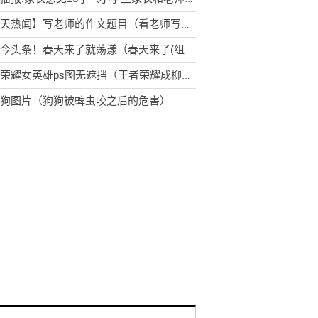
【天天热闻】写老师的作文题目（看老师写中招热门题目）
环球今头条！春天来了就荡漾（春天来了(组诗)）
王者荣耀女英雄ps图无遮挡（王者荣耀成柳岩新爱好）
狗图片（狗狗被蜱虫咬之后的危害）