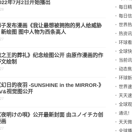
022年7月2日开始播出
-28
梯子发布漫画《我让最想被拥抱的男人给威胁
》新绘图 图中人物为西条高人
热资讯
-27
环球看
瑰之王的葬礼》纪念绘图公开 由原作漫画的作
野文绘制
-27
日的夜羽 -SUNSHINE in the MIRROR-》
V&视觉图公开
天天速
-27
全球观
通讯！
《夜明けの唄》公开最新封面 由ユノイチカ创
漫画
-27