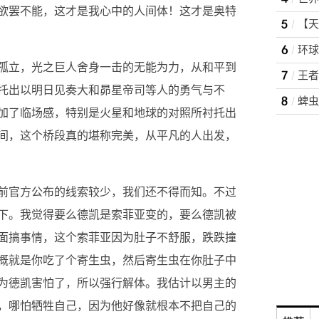
欲罢不能，这才是我心中的人间体！这才是奥特
孤立，光之巨人舍身一击的无能为力，从和平到
托出以明日见奏大和昴星帝司等人的勇气与不
蜱虫
加了临场感，特别是火星和地球的对照所衬托出
间，这个桥段真的堪称完美，从平凡的人出发，
前官方公布的线索较少，我们还不得而知。不过
下。我觉得要么德凯是索菲亚变的，要么德凯被
面搞事情，这个索菲亚因为肚子不舒服，跌跌撞
概就是你吃了个寄生虫，然后寄生虫在你肚子中
为德凯害怕了，所以强行解体。我估计以男主的
，哪怕牺牲自己，因为他好像就根本不把自己的