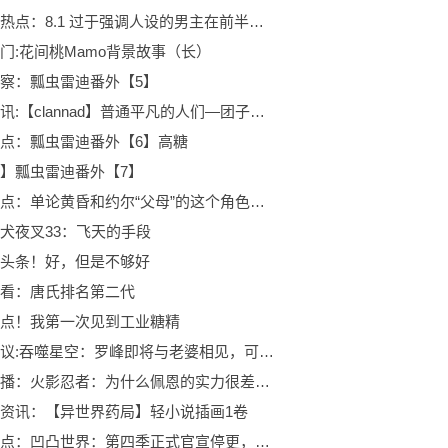
世界今热点：8.1 过于强调人设的男主在前半部分确实影响观感
门:花间桃Mamo背景故事（长）
察：瓢虫雷迪番外【5】
天天简讯:【clannad】普通平凡的人们—团子大家族
点：瓢虫雷迪番外【6】高糖
】瓢虫雷迪番外【7】
每日热点：单论黄昏和约尔“父母”的这个角色和阿妮亚这个可爱的废物
犬夜叉33：飞天的手段
头条！好，但是不够好
看：唐氏排名第二代
点！我第一次见到工业糖精
全球热议:吞噬星空：罗峰即将与老婆相见，可徐欣为何生下孩子后选择自尽？
每日快播：火影忍者：为什么佩恩的实力很差，却能带来全剧最强的压迫感呢？
资讯：【异世界药局】轻小说插画1卷
每日观点：凹凸世界：第四季正式官宣停更，十月归来后能把挖的坑都填上吗？