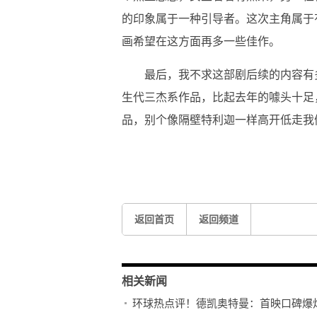
的印象属于一种引导者。这次主角属于
画希望在这方面再多一些佳作。
最后，我不求这部剧后续的内容有
生代三杰系作品，比起去年的噱头十足
品，别个像隔壁特利迦一样高开低走我
关键词：
光之巨人
终于更新
返回首页
返回频道
相关新闻
环球热点评！德凯奥特曼：首映口碑爆