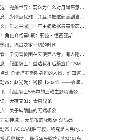
每日精选：完美世界：观众为什么对月婵恶意这么大？她到底做错了什么？
每日信息：少刷点优雅，并且请把这部番剧当轻松的喜剧日常
世界热文：汇总平成旧十年主骑数据最高形态的基础数据前五名
！角色介绍第5期：莉拉・德西亚斯
热讯：流量决定一切的时代
全球快看：千仞雪被困在天使第八考，有人刚好撞枪口上，唐三却一点也不急
当前讯息：假面骑士：益达叔和后藤宣传CSM Birth腰带，门田就任石卷观光大使
动态焦点:汇总金塔罗斯附身过的人物，你知道几个？
环球新动态：赵光发：钱穆【3034】——会通博综（2021年9月25日）
世界速讯：假面骑士555中的三款主题项链公开，你最喜欢哪一个？
读：犬夜叉31：雷兽兄弟
点：关于辅助脑的无端想象
刀剑神域 ：无星夜的咏叹调 观后感
天天微动态丨ACCA战胜王权，终究是人民的胜利
全球播报:我愿称为，是近年来除约定的梦幻岛和来自深渊以外，最优秀的作品