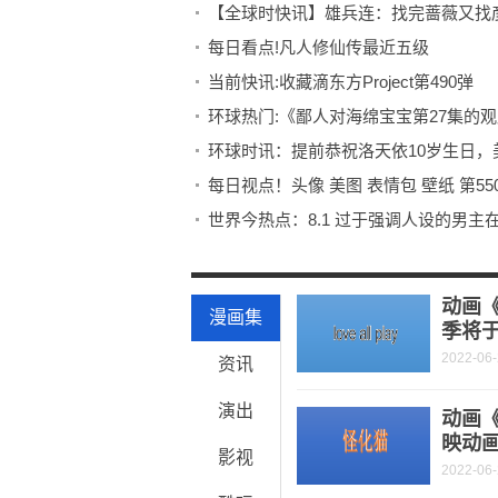
【全球时快讯】雄兵连：找完蔷薇又找
每日看点!凡人修仙传最近五级
当前快讯:收藏滴东方Project第490弹
环球热门:《鄙人对海绵宝宝第27集的
环球时讯：提前恭祝洛天依10岁生日，
每日视点！头像 美图 表情包 壁纸 第55
世界今热点：8.1 过于强调人设的男
世界观察：瓢虫雷迪番外【5】
全球热门:花间桃Mamo背景故事（长）
动画《
漫画集
季将于
2022-06
资讯
演出
动画《
映动
影视
2022-06