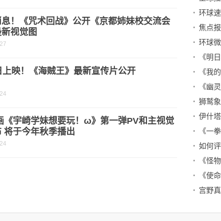
环球速
消息！《咒术回战》公开《京都姉妹校交流会
最新视觉图
环球微
-27
6日上映！《海贼王》最新宣传片公开
-24
狮鹫象
画《宇崎学妹想要玩！ω》第一弹PV和主视觉
 将于今年秋季播出
-24