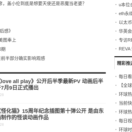
彦，盖小伦到底是想要天使还是恶魔当老婆？
eth
以太币
观后感》
美图奉上
REV
0期
主在前半部分确实影响观感
精彩推
每日看
love all play》公开后半季最新PV 动画后半
7月9日正式播出
-28
当前快讯
怪化猫》15周年纪念插图第十弹公开 是由东
环球热
画制作的怪谈动画作品
每日视
-28
环球时