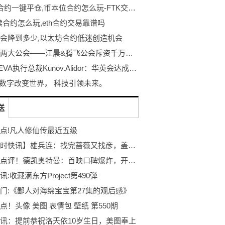
u本位合约一键平仓,币本位合约怎么玩-FTK交易所
永续合约怎么玩,eth合约交易靠谱吗
会降到多少,以太坊合约低迷创造机会
华英会两大公会——江晨&腾飞公会斥资千万铸造华强班，培育高净值新人
专访REVA执行总裁Kunov.Alidor：华英会达成战略合作，破局NFT质押托管拍卖市场
A 数字改变世界， 科技引领未来。
送
点!凡人修仙传最近五级
【全球时快讯】雄兵连：找完蔷薇又找彦，盖小伦到底是想要天使还是恶魔当老婆？
环球热点评！德凯奥特曼：首映口碑爆炸，开局变身器就没了？看奏大如何逆袭
:收藏滴东方Project第490弹
门:《鄙人对海绵宝宝第27集的观后感》
点！头像 美图 表情包 壁纸 第550期
讯：提前恭祝洛天依10岁生日，美图奉上