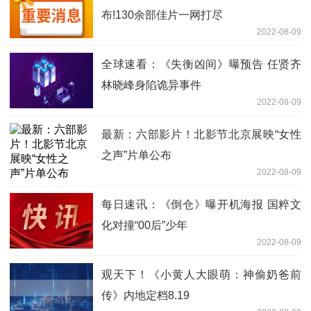
布!130余部佳片一网打尽
2022-08-09
全球速看：《失衡凶间》曝预告 任贤齐
林晓峰身陷诡异事件
2022-08-09
最新：六部影片！北影节北京展映“女性
之声”片单公布
2022-08-09
每日速讯：《倒仓》曝开机海报 国粹文
化对撞“00后”少年
2022-08-09
观天下！《小黄人大眼萌：神偷奶爸前
传》内地定档8.19