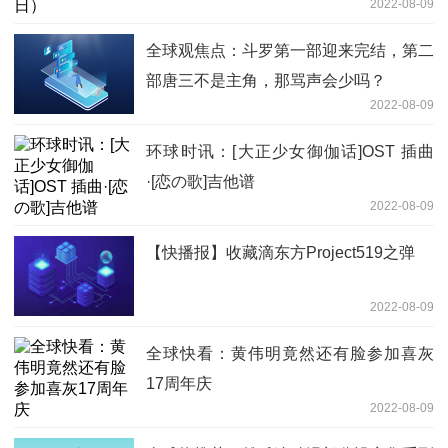
2022-08-09
全球观焦点：斗罗第一部迎来完结，第二
部唐三不是主角，那骂声会少吗？
2022-08-09
环球时讯：[大正少女御伽话]OST 插曲
·[恋の歌]吉他谱
2022-08-09
【快播报】收藏滴东方Project519之弹
2022-08-09
全球快看：黄伟明竟然还有脸参加喜灰
17周年庆
2022-08-09