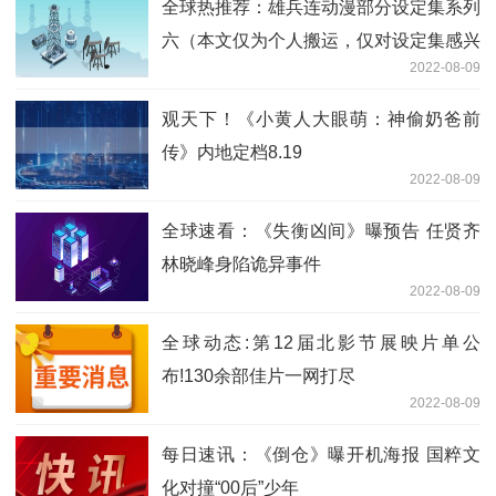
全球热推荐：雄兵连动漫部分设定集系列
六（本文仅为个人搬运，仅对设定集感兴
2022-08-09
趣才复制的）
观天下！《小黄人大眼萌：神偷奶爸前
传》内地定档8.19
2022-08-09
全球速看：《失衡凶间》曝预告 任贤齐
林晓峰身陷诡异事件
2022-08-09
全球动态:第12届北影节展映片单公
布!130余部佳片一网打尽
2022-08-09
每日速讯：《倒仓》曝开机海报 国粹文
化对撞“00后”少年