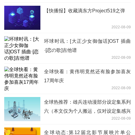
【快播报】收藏滴东方Project519之弹
2022-08-09
环球时讯：[大正少女御伽话]OST 插曲
·[恋の歌]吉他谱
2022-08-09
全球快看：黄伟明竟然还有脸参加喜灰
17周年庆
2022-08-09
全球热推荐：雄兵连动漫部分设定集系列
六（本文仅为个人搬运，仅对设定集感兴
2022-08-09
趣才复制的）
全球动态:第12届北影节展映片单公