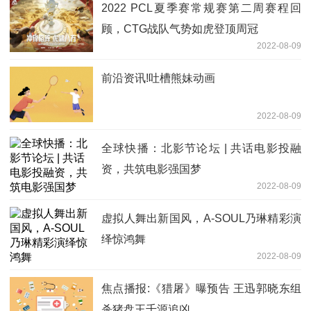
2022 PCL夏季赛常规赛第二周赛程回
顾，CTG战队气势如虎登顶周冠
2022-08-09
前沿资讯!吐槽熊妹动画
2022-08-09
全球快播：北影节论坛 | 共话电影投融
资，共筑电影强国梦
2022-08-09
虚拟人舞出新国风，A-SOUL乃琳精彩演
绎惊鸿舞
2022-08-09
焦点播报:《猎屠》曝预告 王迅郭晓东组
杀猪盘王千源追凶