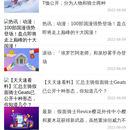
T恤公开，分为人物和骑士两种
2022-08-09
热讯：动漫：100部国漫强势登场！盘点
即将走上巅峰的十大国漫！
2022-08-09
滚动：「埃罗芒阿老师」和泉纱雾手办登
场
2022-08-09
【天天速看料】汇总主骑假面骑士Geats
已公开十种形态，你知道几个？
2022-08-09
最新：假面骑士Revice樱花外传中小樱
和夏木花获得新武器，虽然重涂但威力不
2022-08-09
俗