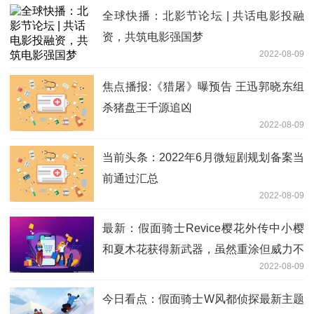
全球快播：北影节论坛 | 共话电影投融
资，共筑电影强国梦
2022-08-09
焦点播报:《猎屠》曝预告 王迅郭晓东组
杀猪盘王千源追凶
2022-08-09
当前头条：2022年6月微短剧规划备案当
前通过汇总
2022-08-09
最新：假面骑士Revice樱花外传中小樱
和夏木花获得新武器，虽然重涂但威力不
2022-08-09
俗
今日看点：假面骑士W风都侦探最新主题