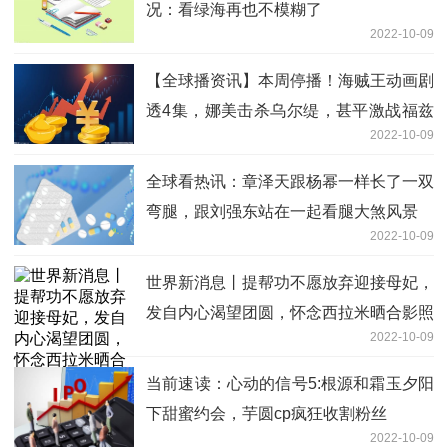
况：看绿海再也不模糊了
2022-10-09
【全球播资讯】本周停播！海贼王动画剧
透4集，娜美击杀乌尔缇，甚平激战福兹
2022-10-09
弗
全球看热讯：章泽天跟杨幂一样长了一双
弯腿，跟刘强东站在一起看腿大煞风景
2022-10-09
世界新消息丨提帮功不愿放弃迎接母妃，
发自内心渴望团圆，怀念西拉米晒合影照
2022-10-09
当前速读：心动的信号5:根源和霜玉夕阳
下甜蜜约会，芋圆cp疯狂收割粉丝
2022-10-09