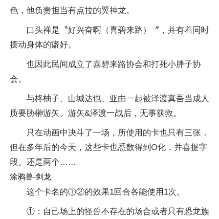
色，他负责担当有点拉的翼神龙。
口头禅是〝好兴奋啊（喜碧来路）〞，并有着同时
摆动身体的癖好。
也因此民间成立了喜碧来路协会和打死小胖子协
会。
与柊柚子、山城达也、亚由一起被泽渡真吾当成人
质要胁榊游矢。游矢&泽渡一战后，无事获救。
只在动画中决斗了一场，所使用的卡也只有三张，
但在多年后的今天，这些卡也悉数得到O化，并喜提字
段。还是两个……
涂鸦兽-剑龙
这个卡名的①②的效果1回合各能使用1次。
①：自己场上的怪兽不存在的场合或者只有恐龙族