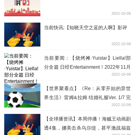
2022-10-09
当前快讯:【知晓天空之蓝的人啊】影评
2022-10-09
当前要闻：【烧烤摊·Yuistar】Liella!部
分全篇 日经Entertainment！2022年11月
2022-10-09
号刊
【世界聚看点】《Re：从零开始的异世
界生活》雷姆&拉姆 结婚礼服Ver. 1/7 完
2022-10-09
成品手办登场！
【全球播资讯】本周停播！海贼王动画剧
透4集，娜美击杀乌尔缇，甚平激战福兹