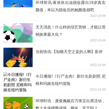
环球简讯:蒋依依出油脱妆露出19岁真实
颜值，本以为脱妆后的她颜值崩吧
2022-10-09
天天消息！什么样的综艺营销，才能让营
销效果最大化？
2022-10-09
当前快讯:【知晓天空之蓝的人啊】影评
2022-10-09
今日播报!《行尸走肉》新衍生剧剧照 尼
根和玛姬在纽约冒险
2022-10-09
环球时讯：龚俊佩戴百万珠宝出席活动，
数十名保镖围成墙，网友：至于吗？