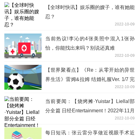
【全球时快讯】娱乐圈的嫂子，谁有她能
忍？
2022-10-09
当前热议!李沁的4张美照中混入1张孙
怡，你能找出来吗？别说还真难
2022-10-09
【世界聚看点】《Re：从零开始的异世
界生活》雷姆&拉姆 结婚礼服Ver. 1/7 完
2022-10-09
成品手办登场！
当前要闻：【烧烤摊·Yuistar】Liella!部
分全篇 日经Entertainment！2022年11月
2022-10-09
号刊
每日短讯：张云雷分享做近视眼手术近