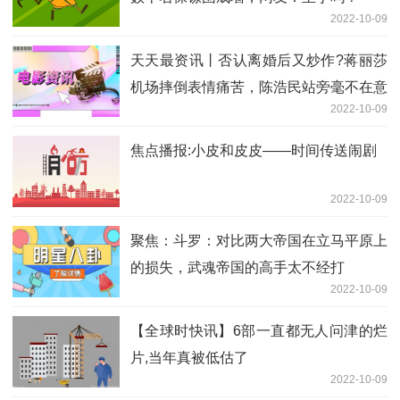
2022-10-09
天天最资讯丨否认离婚后又炒作?蒋丽莎
机场摔倒表情痛苦，陈浩民站旁毫不在意
2022-10-09
焦点播报:小皮和皮皮——时间传送闹剧
2022-10-09
聚焦：斗罗：对比两大帝国在立马平原上
的损失，武魂帝国的高手太不经打
2022-10-09
【全球时快讯】6部一直都无人问津的烂
片,当年真被低估了
2022-10-09