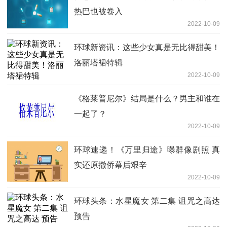
热巴也被卷入
2022-10-09
环球新资讯：这些少女真是无比得甜美！
洛丽塔裙特辑
2022-10-09
《格莱普尼尔》结局是什么？男主和谁在
一起了？
2022-10-09
环球速递！《万里归途》曝群像剧照 真
实还原撤侨幕后艰辛
2022-10-09
环球头条：水星魔女 第二集 诅咒之高达
预告