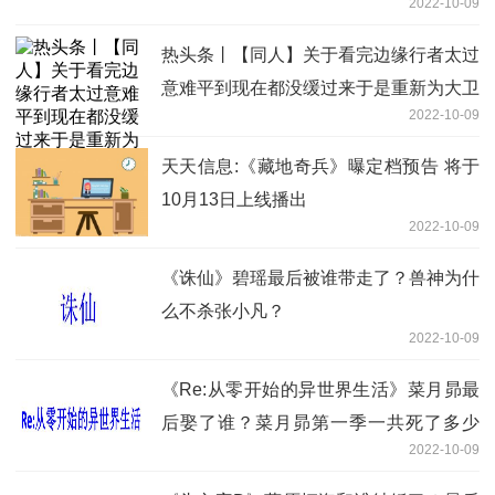
2022-10-09
热头条丨【同人】关于看完边缘行者太过
意难平到现在都没缓过来于是重新为大卫
2022-10-09
与露西续写结局
天天信息:《藏地奇兵》曝定档预告 将于
10月13日上线播出
2022-10-09
《​诛仙》碧瑶最后被谁带走了？兽神为什
么不杀张小凡？
2022-10-09
《Re:从零开始的异世界生活》菜月昴最
后娶了谁？菜月昴第一季一共死了多少
2022-10-09
次？