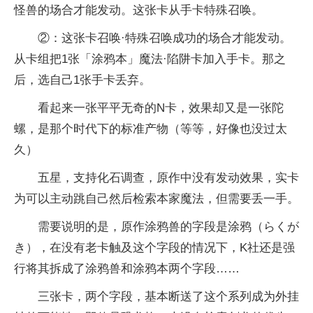
怪兽的场合才能发动。这张卡从手卡特殊召唤。
②：这张卡召唤·特殊召唤成功的场合才能发动。
从卡组把1张「涂鸦本」魔法·陷阱卡加入手卡。那之
后，选自己1张手卡丢弃。
看起来一张平平无奇的N卡，效果却又是一张陀
螺，是那个时代下的标准产物（等等，好像也没过太
久）
五星，支持化石调查，原作中没有发动效果，实卡
为可以主动跳自己然后检索本家魔法，但需要丢一手。
需要说明的是，原作涂鸦兽的字段是涂鸦（らくが
き），在没有老卡触及这个字段的情况下，K社还是强
行将其拆成了涂鸦兽和涂鸦本两个字段……
三张卡，两个字段，基本断送了这个系列成为外挂