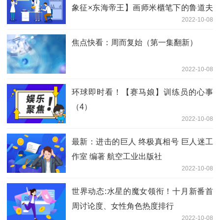
象征×东海帝王】画师米櫃笔下的鲁道夫
2022-10-08
父子
焦点快看：周而复始（第一集翻新）
2022-10-08
环球即时看！【赛马娘】训练员的心事
（4）
2022-10-08
最新：进击的巨人 终极真相号 巨人迷工
作室 编著 航空工业出版社
2022-10-08
世界动态:水星的魔女领衔！十月新番首
周讨论度、女性角色热度排行
2022-10-08