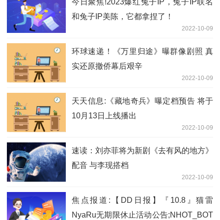
今日聚焦!2023爆红兔子IP，兔子IP联名
和兔子IP美陈，它都拿捏了！
2022-10-09
环球速递！《万里归途》曝群像剧照 真
实还原撤侨幕后艰辛
2022-10-09
天天信息:《藏地奇兵》曝定档预告 将于
10月13日上线播出
2022-10-09
速读：刘亦菲将为新剧《去有风的地方》
配音 与李现搭档
2022-10-09
焦点报道:【DD日报】『10.8』猫雷
NyaRu无期限休止活动公告;NHOT_BOT