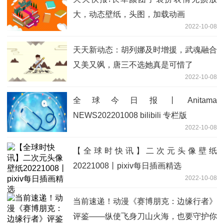
大，动态壁纸，头图，加载动画
2022-10-08
天天新动态：胡列娜及时增援，武魂融合
又美又飒，唐三不选她真是可惜了
2022-10-08
全球今日报丨Anitama
NEWS202201008 bilibili 专栏版
2022-10-08
【全球时快讯】二次元头像壁纸
20221008丨pixiv每日插画精选
2022-10-08
当前速递！动漫《赛博朋克：边缘行者》
评鉴——纵使飞身刀山火海，也要守护你