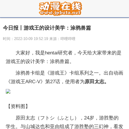
今日报丨游戏王的设计美学：涂鸦兽篇
时间：2022-10-09 19:52:19 来源：哔哩哔哩
大家好，我是hentai研究者，今天给大家带来的是
游戏王的设计美学：涂鸦兽篇。
涂鸦兽卡组是《游戏王》卡组系列之一。出自动画
《游戏王ARC-V》第27话，使用者为
原田太志。
【资料图】
原田太志（フトシ（ふとし），24岁，游胜塾的
学生。与山城达也和亚由组成了游胜塾的三幻神，看发