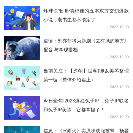
环球快报:剧情绝佳的五本东方玄幻爆款
小说，老书虫都不淡定了
2022-10-09
速读：刘亦菲将为新剧《去有风的地方》
配音 与李现搭档
2022-10-09
当前关注：【夕萌】世萌|御坂美琴整理
第一编（整体介绍篇上）
2022-10-09
今日聚焦!2023爆红兔子IP，兔子IP联名
和兔子IP美陈，它都拿捏了！
2022-10-09
信息：《冰雨火》卖原味戏服被骂，杨幂