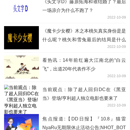
《头文字D》藤原拓海和谁结婚了？最后
一场凉介为什么不跑了？
2022-10-09
《魔卡少女樱》木之本桃矢真实身份是是
什么呢？桃矢和雪兔最后的结局是什么
2022-10-09
呢？
看热讯：14年前红遍大江南北的“白云
飞”，出道20年代表作不少
2022-10-09
当前观点：除了超人回归DC在《黑亚
当》登场!亨利超人独立电影也要来了
2022-10-09
焦点报道:【DD日报】『10.8』猫雷
NyaRu无期限休止活动公告;NHOT_BOT