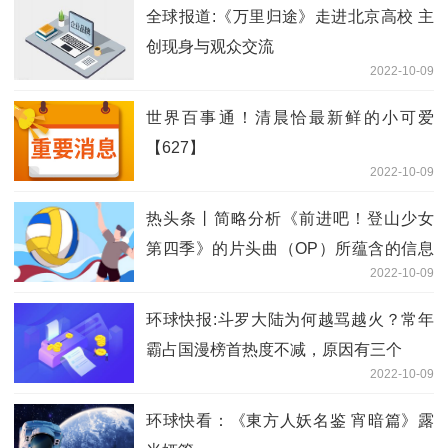
全球报道:《万里归途》走进北京高校 主
创现身与观众交流
2022-10-09
世界百事通！清晨恰最新鲜的小可爱
【627】
2022-10-09
热头条丨简略分析《前进吧！登山少女
第四季》的片头曲（OP）所蕴含的信息
2022-10-09
和意义
环球快报:斗罗大陆为何越骂越火？常年
霸占国漫榜首热度不减，原因有三个
2022-10-09
环球快看：《東方人妖名鉴 宵暗篇》露