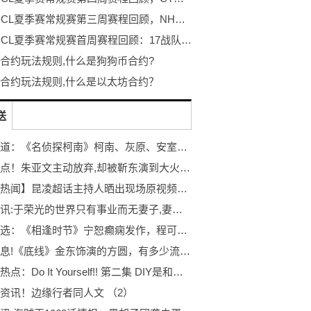
2022 PCL夏季赛常规赛第三周赛程回顾，NH战队王者归来登顶周冠
2022 PCL夏季赛常规赛首周赛程回顾：17战队战力爆表领跑榜单
合约玩法规则,什么是狗狗币合约?
合约玩法规则,什么是以太坊合约？
送
每日报道：《名侦探柯南》柯南、灰原、安室主题的2Way挎包登场
世界视点！朱亚文主动放弃,却被靳东演到大火,如今成功转型并“去油”成功
【全球热闻】昆凌超话主持人晒出现场原视频，粉丝解释生一胎再代言
焦点简讯:于荣光的世界只有事业而无妻子,妻子无奈中年选择离婚
每日精选：《相逢时节》宁恕癫痫发作，程可欣主动提分手
每日消息!《底线》金东饰演的方圆，有多少流量明星都是默默发挥的？
全球今热点：Do It Yourself!! 第二集 DIY是和谁一起做吗? 预告
资讯！边缘行者同人文 （2）