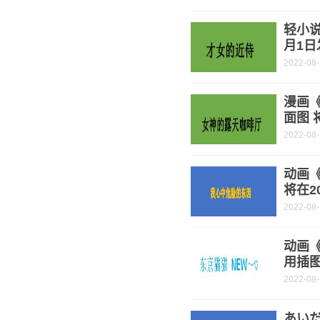
轻小说
月1日
2022-08
漫画
面图 
2022-08
动画
将在2
2022-08
动画《
用插图
2022-08
あい