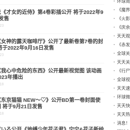
《魔界
《才女的近侍》第4卷彩插公开 将于2022年9
发售
《火影
-23
《女神的露天咖啡厅》公开了最新卷第7卷的封
将于2022年9月16日发售
-23
天天关
《我心中危险的东西》公开最新视觉图 该动画
《行尸
023年播出
-18
天天速
东京猫猫 NEW～♡》公开BD第一卷封面使
 将于9月21日发售
-18
だいろ公开《地缚少年花子君》宁宁&花子新绘