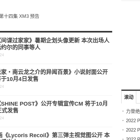
二期 第十四集 XM3 预告
纲
王千源张馨予正邪对决
《间谍过家家》暑期企划头像更新 本次出场人
括约尔的同事等人
-24
说家・南云龙之介的异闻百景》小说封面公开
于10月4日发售
-24
滚动
SHINE POST》公开专辑宣传CM 将于10月
正式发售
-24
画《Lycoris Recoil》第三弹主视觉图公开 本