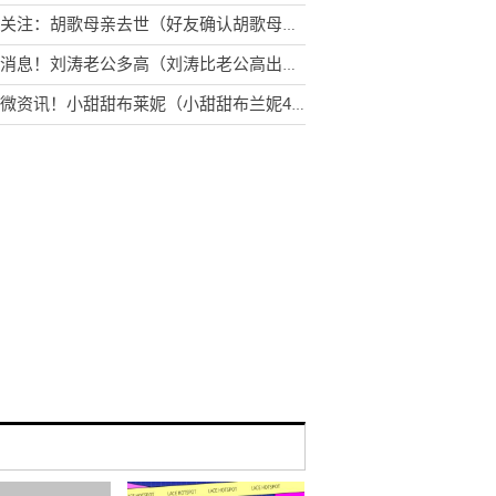
全球关注：胡歌母亲去世（好友确认胡歌母亲去世消息）
环球消息！刘涛老公多高（刘涛比老公高出半个头）
天天微资讯！小甜甜布莱妮（小甜甜布兰妮40岁生日）