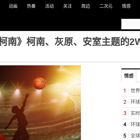
动画
热番
活动
关注
周边
二次元
情感
柯南》柯南、灰原、安室主题的2W
情感