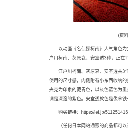
(资
以动画《名侦探柯南》人气角色为
户川柯南、灰原哀、安室透3种，正在“PR
江户川柯南、灰原哀、安室透共3
使用的尺寸感，内侧附有小东西收纳的
夹克为印象的藏青色，以灰色蓝色为重
调是深邃的紫色。安室透款色是像拿铁
购买链接：https://iei.jp/511251416
（任何日本网站通贩的商品都可以通