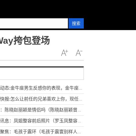
搜索
ay挎包登场
世界动态:金牛座男生反感你的表现，金牛座男生最不喜欢的4种女生
环球快报:怎么让前任的兄弟喜欢上你，现任男友是前任的兄弟
实时：陈晓赵丽颖是情侣吗（陈晓赵丽颖曾被拍到牵手热聊）
环球讯息：凤姐整容前后照片（罗玉凤整容前后照片对比）
全球聚焦：毛孩于震环（毛孩于震寰别样人生）