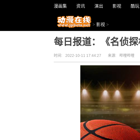
漫画集
资讯
演出
影视
酷玩
>
影视
>
每日报道：《名侦探
时间:
2022-10-11 17:44:27
来源:
哔哩哔哩