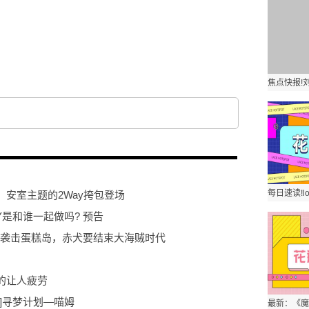
安室主题的2Way挎包登场
 DIY是和谁一起做吗? 预告
子团袭击蛋糕岛，赤犬要结束大海贼时代
的让人疲劳
]寻梦计划—喵姆