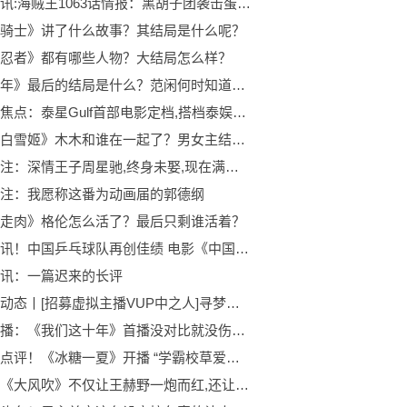
环球简讯:海贼王1063话情报：黑胡子团袭击蛋糕岛，赤犬要结束大海贼时代
骑士》讲了什么故事？其结局是什么呢？
忍者》都有哪些人物？大结局怎么样？
《庆余年》最后的结局是什么？范闲何时知道五竹是机器人？
天天观焦点：泰星Gulf首部电影定档,搭档泰娱女王Ann,有望成爆款
《赤发白雪姬》木木和谁在一起了？男女主结局如何？
全球关注：深情王子周星驰,终身未娶,现在满头白发日渐消瘦
注：我愿称这番为动画届的郭德纲
走肉》格伦怎么活了？最后只剩谁活着？
全球视讯！中国乒乓球队再创佳绩 电影《中国乒乓》发文点赞
讯：一篇迟来的长评
环球微动态丨[招募虚拟主播VUP中之人]寻梦计划—喵姆
天天快播：《我们这十年》首播没对比就没伤害，白百合演技自然，娄艺潇出戏
天天热点评！《冰糖一夏》开播 “学霸校草爱上我”既视感！
消息！《大风吹》不仅让王赫野一炮而红,还让刘惜君,重新回归了