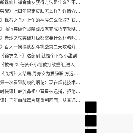
《梦幻新诛仙》禅音仙友获得方法是什么？不知道的玩家快来看看吧！
《王者荣耀》七周年限定皮肤怎么样？详情介绍你知道吗？
《原神》铄石之丘左上角的神瞳怎么获取？获取的方法是什么呢？
《原神》强行突破作战隐藏成就完成指南攻略来喽！有需要的玩家不要错过呦！
《原神》赤沙之杖突破升级都需要什么材料呢？详情内容介绍
《原神》百人一揆换队乱斗挑战第二天攻略介绍 感兴趣的玩家快来看看吧！
时讯：《锦衣之下》这部剧,就是个下饭小甜剧,男女主人设极其鲜明
速递！《披哥2》任贤齐小组被打散重组,进入吴克群小组,接下来会呈现惊喜
实时：《底线》大结局:周亦安为爱辞职,方远喜提二胎,全剧最惨却是她
焦点！第一次看到防窥的烟花：现在烟花技术含量这么高？
【环球时快讯】韩流鼻祖申彗星被逮捕，拒绝接受酒精测试，涉嫌盗窃车辆
【播资讯】千年血战篇片尾重制画面，从普通人到死神，一护的成长好怀念！
首页
频道