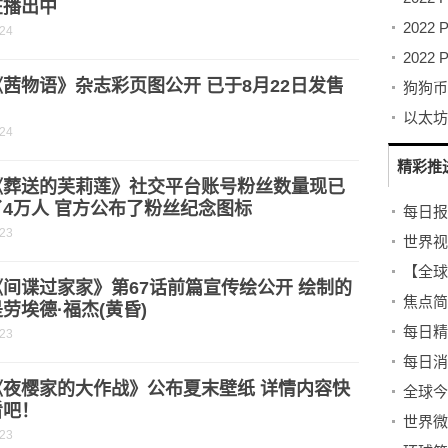
在播出中
-24
茜物语》杂志彩页图公开 已于8月22日发售
狗狗币
以太坊
-24
精彩推
《葬送的芙莉莲》社交平台账号粉丝数量现已
4万人 官方公布了粉丝纪念图标
-23
间谍过家家》第67话前篇宣传绘公开 绘制的
劳埃德·福杰(黄昏)
-23
《夜樱家的大作战》公布夏末壁纸 详情内容快
看吧！
世界微
-23