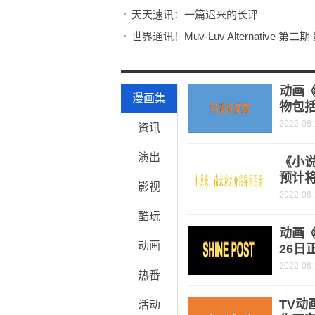
天天速讯：一篇迟来的长评
世界通讯！Muv-Luv Alternative 第
天天关注：我愿称这番为动画届的郭德
每日讯息!《隐秘世界》发布海报 韩庚
动画
漫画集
物包
2022-08
资讯
演出
《小
预计将
影视
2022-08
酷玩
动画《
动画
26日
2022-08
热番
TV动
活动