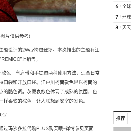
料图片仅供参考)
主题设计的2Way挎包登场。本次推出的主题有江
EMICO”上销售。
个款色，有肩带和手提包两种使用方法，适合日常
拉口袋和开放口袋。江户川柯南款色是以柯南的
点的酷色调。灰原哀款色体现了成熟的氛围，色
一样柔软的棕色，让人联想到安室的发色。
01/
推荐
过玛沙多拉代购PLUS购买哦~详情参见页面