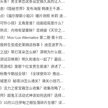
环球今头条！男主单恋这条设定搞久真的让人疲劳
每日讯息!《隐秘世界》发布海报 韩庚王千源张馨予正邪对决
每日看点!《福尔摩斯小姐2》曝片场照 米莉·波比·布朗搞怪
可怜小孩》主角是谁？动画结局是什么？
环球看热讯：内地有望重映？宫崎骏《天空之城》开通官方账号
世界通讯！Muv-Luv Alternative 第二期 第十四集 XM3 预告
《关于我转生变成史莱姆这档事 》迪亚波罗为什么喜欢利姆露？史莱姆最后和谁在一起了？
《无爱之战》草灯耳朵怎么掉？清明为什么假死？
《笨蛋测试召唤兽》明久和谁在一起了？最后的结局是什么呢？
《破天荒游戏》里那个红发男生是谁？讲述了一个什么样的故事呢？
寒露惊秋晚今朝战全球！《全球使命3》推出寒露活动
《地下城堡3》秘境18怎么通关？通关小技巧快来看看吧！
《原神》活力之家宝箱怎么收集？收集攻略了解一下！
《阴阳师》超鬼王活动式神该如何选择？选择推荐了解一下！
《光遇》10月11日伊甸之眼坠落碎片在哪？详情位置介绍来喽！