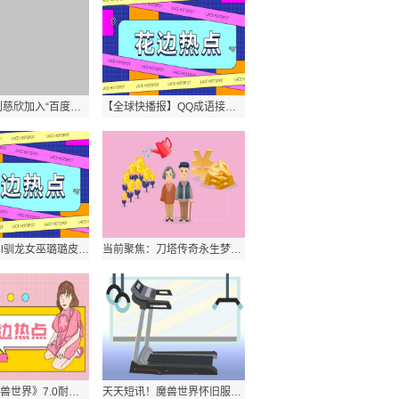
焦点快报!刘慈欣加入“百度凡尔纳计划”是要做什么？刘慈欣可能会想到什么？
【全球快播报】QQ成语接龙红包怎么领？发qq成语接龙红包玩法是怎样的？
每日速读!lol驯龙女巫璐璐皮肤特效怎么样？是否值得买？
当前聚焦：刀塔传奇永生梦境鲜血伯爵400W伤害阵容如何配置？鲜血伯爵打法？
最新：《魔兽世界》7.0耐萨里奥巢穴场景入口在哪里？
天天短讯！魔兽世界怀旧服大脚插件如何安装？大脚插件安装不了怎么办？