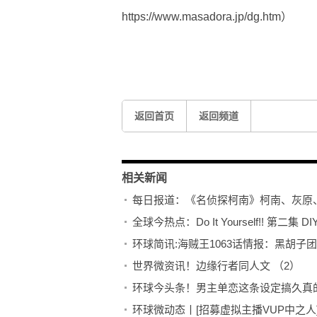
https://www.masadora.jp/dg.htm）
关键词：
江户川柯南
名侦探柯南
返回首页
返回频道
相关新闻
每日报道：《名侦探柯南》柯南、灰原、
全球今热点：Do It Yourself!! 第二集
环球简讯:海贼王1063话情报：黑胡
世界微资讯！边缘行者同人文 （2）
环球今头条！男主单恋这条设定搞久真
环球微动态丨[招募虚拟主播VUP中之人