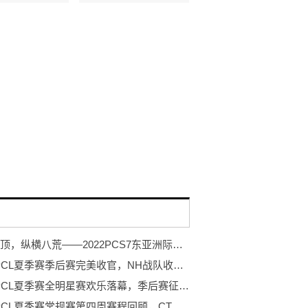
力登绝顶，纵横八荒——2022PCS7东亚洲际赛蓄势待发！
2022 PCL夏季赛季后赛完美收官，NH战队收获春夏双冠！
2022 PCL夏季赛全明星赛欢乐落幕，季后赛征程即将开启
2022 PCL夏季赛常规赛第四周赛程回顾，CTG战队勇冠三军二夺周冠