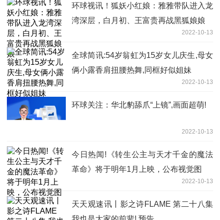
环球视讯！狐妖小红娘：雅雅带队进入龙
湾深层，白月初、王富贵再战黑狐娘娘
2022-10-13
全球简讯:54岁翁虹为15岁女儿庆生,母女
俩小露香肩扭腰热舞,同框好似姐妹
2022-10-13
环球关注：华北豹舔爪“上镜”,画面超萌!
2022-10-13
今日热闻!《转生公主与天才千金的魔法
革命》将于明年1月上映，公布视觉图
2022-10-13
天天观速讯丨影之诗FLAME 第二十八集
我也是大家的前辈! 预告