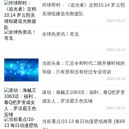
环球即时：《追光者》定档10.14 罗云熙
吴倩组建追光救援队
2022-10-13
全球热资讯！哥戈
2022-10-13
当前头条：汇总令和时代二骑开播时候的
等级，只有景和没有经过专业培训
2022-10-13
滚动：海贼王1063话：福利，毒Q把罗变
成女人，罗没霸王色实锤
2022-10-13
当前看点!10-13 每日动漫壁纸推荐 (第69