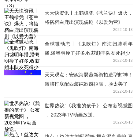
天天快资讯丨王鹤棣凭《苍兰诀》爆火，
将搭档白鹿出演现偶剧《以爱为营》
2022-10-13
全球微动态丨《鬼吹灯》南海归墟明年
播,潘粤明瘦了好多,收获颇丰队友死得少
2022-10-13
天天观点：安妮海瑟薇新街拍造型封神！
露脐打底配西装纯欲感拉满，脸太美了
2022-10-13
世界热议:《我推的孩子》 公布新视觉图
， 2023年TV动画放送。
2022-10-13
热点！益达女神郭碧婷,拥有混血美貌,真