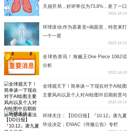
天崩开局，好评率仅为73.8%，差了一口
2022-10-13
气
环球滚动:作为原著党+画面党，特意来打
一个一星
2022-10-13
全球热资讯！海贼王One Piece 1062话
分析
2022-10-13
全球观天下！简单谈一下现在对于AI绘图
主要风向以及个人对AI绘图中后期前景与
2022-10-13
影响的看法
环球关注：【DD日报】『10.12』唐九夏
毕业决定；ENIAC《停服公告》专栏