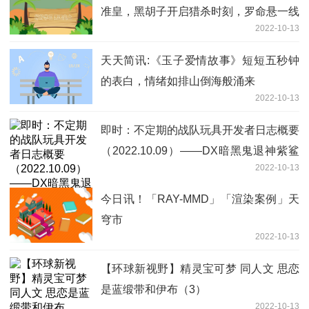
准皇，黑胡子开启猎杀时刻，罗命悬一线
2022-10-13
天天简讯:《玉子爱情故事》短短五秒钟
的表白，情绪如排山倒海般涌来
2022-10-13
即时：不定期的战队玩具开发者日志概要
（2022.10.09）——DX暗黑鬼退神紫鲨
2022-10-13
开订！
今日讯！「RAY-MMD」「渲染案例」天
穹市
2022-10-13
【环球新视野】精灵宝可梦 同人文 思恋
是蓝缎带和伊布（3）
2022-10-13