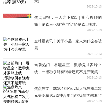
天)
2022-10-13
焦点日报：一人之下635｜撕心裂肺的
痛！纳森王化身“充电宝”给纳森卫充电
2022-10-13
全球最资讯丨关于小品一家人为什么会被
骂
2022-10-13
当前热门：吞噬星空：数学鬼才罗峰上
线，一招秒杀所有强者还真不是开玩笑！
2022-10-13
焦点热文：00304期Pixiv站人气热榜二次
元美图精选#原神合集#腿控#黑丝#御姐#
2022-10-13
萝莉#性感#可爱