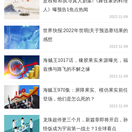
是枝裕和执导真人剧集!《舞伎家的料理
人》曝预告1焦点热闻
2022-11-09
世界快报:2022年世萌|关于预选赛结果的
感想
2022-11-09
海贼王1017话，橡胶果实来源曝光，福
兹佛与路飞的不解之缘
2022-11-09
海贼王970集：屏障果实、模仿果实前任
登场，他们是怎么死的？
2022-11-09
龙珠超停更三个月，新篇章即将开启，孙
悟饭成为宇宙第一战士？1全球看点