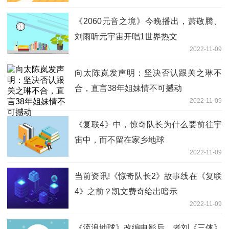
《2060元音之境》今晚播出，萧敬腾、
刘雨昕元宇宙开唱1世界热文
2022-11-09
向太陈岚发声明：坚决否认跟关之琳不
合，直言38年姐妹情不可撼动
2022-11-09
《复联4》中，惊奇队长为什么要前往宇
宙中，而不留在家乡地球
2022-11-09
当前资讯!《惊奇队长2》故事线在《复联
4》之前？凯文费奇给出暗示
2022-11-09
《流浪地球》改编电影后，老刘《三体》