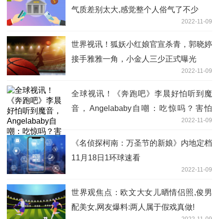
气质差别太大,感觉整个人俗气了不少
2022-11-09
世界视讯！狐妖小红娘官宣杀青，郭晓婷
接手雅雅一角，小金人三少正式曝光
2022-11-09
全球视讯！《奔跑吧》李晨好怕听到魔
音，Angelababy自嘲：吃惊吗？害怕
2022-11-09
吗？
《名侦探柯南：万圣节的新娘》内地定档
11月18日1环球速看
2022-11-09
世界观焦点：欧文大女儿晒情侣照,俊男
配美女,网友爆料:两人属于假戏真做!