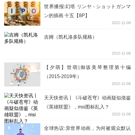
世界播报:幻塔 リンヤ - ショットガンマ
ン的插画 十五【8P】
2022-11-08
吉姆（凯札洛多队规格）
2022-11-08
【夕萌】世萌|御坂美琴整理第十编
（2015-2019年）
2022-11-08
天天快资讯丨《斗破苍穹》动画疑似借鉴
《英雄联盟》，msi图标乱入？
2022-11-08
全球热议:异世界动画，为何被观众默认