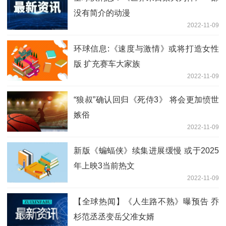
没有简介的动漫
2022-11-09
环球信息:《速度与激情》或将打造女性
版 扩充赛车大家族
2022-11-09
“狼叔”确认回归《死侍3》 将会更加愤世
嫉俗
2022-11-09
新版《蝙蝠侠》续集进展缓慢 或于2025
年上映3当前热文
2022-11-09
【全球热闻】《人生路不熟》曝预告 乔
杉范丞丞变岳父准女婿