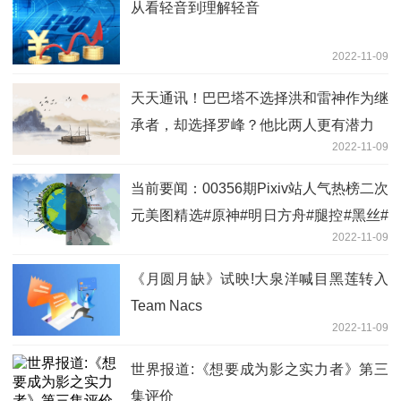
从看轻音到理解轻音
2022-11-09
天天通讯！巴巴塔不选择洪和雷神作为继
承者，却选择罗峰？他比两人更有潜力
2022-11-09
当前要闻：00356期Pixiv站人气热榜二次
元美图精选#原神#明日方舟#腿控#黑丝#
2022-11-09
御姐#萝莉#性感#可爱
《月圆月缺》试映!大泉洋喊目黑莲转入
Team Nacs
2022-11-09
世界报道:《想要成为影之实力者》第三
集评价