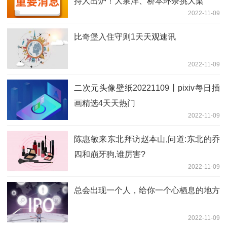
持人出炉！大泉洋、桥本环奈挑大梁
2022-11-09
比奇堡入住守则1天天观速讯
2022-11-09
二次元头像壁纸20221109丨pixiv每日插
画精选4天天热门
2022-11-09
陈惠敏来东北拜访赵本山,问道:东北的乔
四和崩牙驹,谁厉害?
2022-11-09
总会出现一个人，给你一个心栖息的地方
2022-11-09