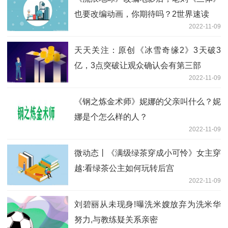
也要改编动画，你期待吗？2世界速读
2022-11-09
天天关注：原创《冰雪奇缘2》3天破3
亿，3点突破让观众确认会有第三部
2022-11-09
《钢之炼金术师》妮娜的父亲叫什么？妮
娜是个怎么样的人？
2022-11-09
微动态丨《满级绿茶穿成小可怜》女主穿
越:看绿茶公主如何玩转后宫
2022-11-09
刘碧丽从未现身!曝洗米嫂放弃为洗米华
努力,与教练疑关系亲密