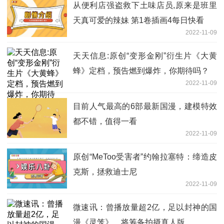
从便利店强盗救下土味店员,原来是班里
天真可爱的辣妹 第1卷插画4每日快看
2022-11-09
天天信息:原创“变形金刚”衍生片《大黄
蜂》定档，预告燃到爆炸，你期待吗？
2022-11-09
目前人气最高的6部最新国漫，建模特效
都不错，值得一看
2022-11-09
原创“MeToo受害者”约翰拉塞特：缔造皮
克斯，拯救迪士尼
2022-11-09
微速讯：曾播放量超2亿，足以封神的国
漫《灵笼》，将筹备拍摄真人版