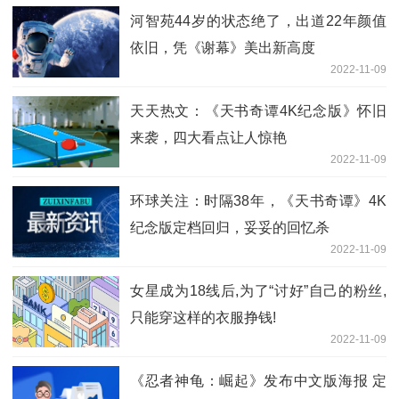
河智苑44岁的状态绝了，出道22年颜值
依旧，凭《谢幕》美出新高度
2022-11-09
天天热文：《天书奇谭4K纪念版》怀旧
来袭，四大看点让人惊艳
2022-11-09
环球关注：时隔38年，《天书奇谭》4K
纪念版定档回归，妥妥的回忆杀
2022-11-09
女星成为18线后,为了“讨好”自己的粉丝,
只能穿这样的衣服挣钱!
2022-11-09
《忍者神龟：崛起》发布中文版海报 定