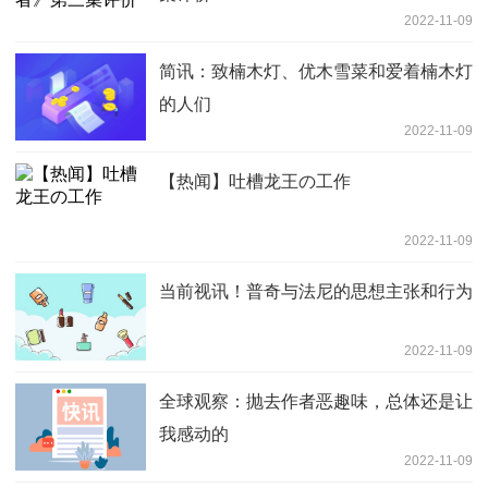
2022-11-09
简讯：致楠木灯、优木雪菜和爱着楠木灯
的人们
2022-11-09
【热闻】吐槽龙王の工作
2022-11-09
当前视讯！普奇与法尼的思想主张和行为
2022-11-09
全球观察：抛去作者恶趣味，总体还是让
我感动的
2022-11-09