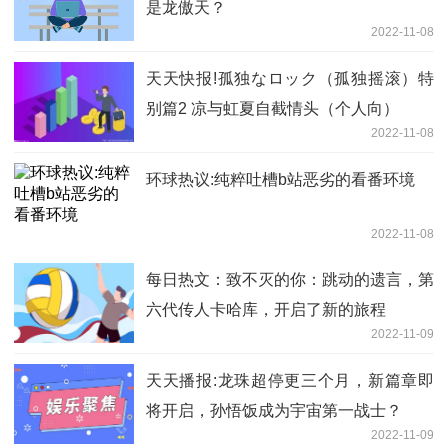
是龙傲天？
2022-11-08
天天快报!孤独なロック（孤独摇滚）特
别篇2 凉与虹夏自截情头（个人向）
2022-11-08
环球热议:纯粹吐槽b站恶劣的看番环境
2022-11-08
每日热文：致不灭的你：跳动的遗言，第
六代传人卡哈库，开启了新的旅程
2022-11-09
天天播报:龙珠超停更三个月，新篇章即
将开启，孙悟饭成为宇宙第一战士？
2022-11-09