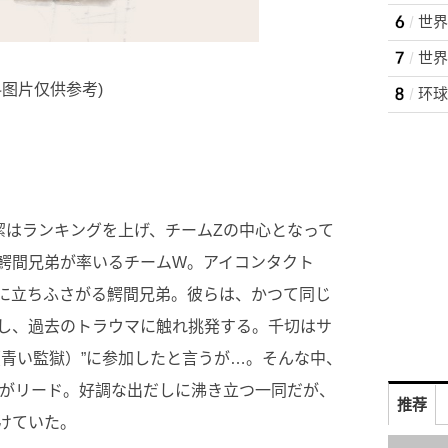
料图片仅供参考)
潔はランキングを上げ、チームZの中心となって
鰐間兄弟が率いるチームW。アイコンタクト
に立ちふさがる鰐間兄弟。彼らは、かつて同じ
し、過去のトラウマに触れ挑発する。千切はサ
（青い監獄）”に参加したと言うが…。そんな中、
Ｚがリード。好調な出だしに沸き立つ一同だが、
推荐
けていた。