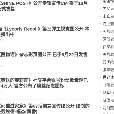
SHINE POST》公开专辑宣传CM 将于10月
正式发售
-24
宋轶白
画《Lycoris Recoil》第三弹主视觉图公开 本
在播出中
-24
茜物语》杂志彩页图公开 已于8月22日发售
-24
《葬送的芙莉莲》社交平台账号粉丝数量现已
《薰衣
4万人 官方公布了粉丝纪念图标
-23
间谍过家家》第67话前篇宣传绘公开 绘制的
劳埃德·福杰(黄昏)