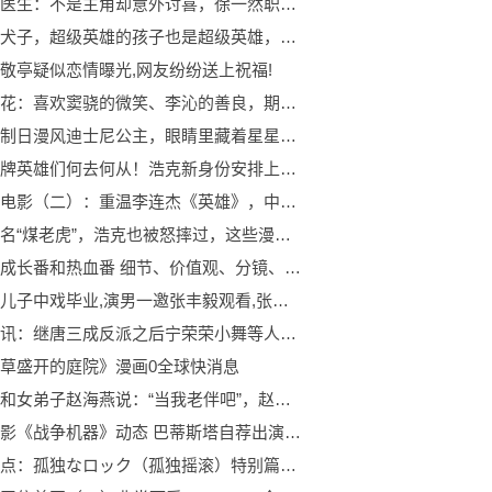
谢谢你医生：不是主角却意外讨喜，徐一然职场的状态才是人间清醒
虎父无犬子，超级英雄的孩子也是超级英雄，漫威的那些“超二代”
敬亭疑似恋情曝光,网友纷纷送上祝福!
海上繁花：喜欢窦骁的微笑、李沁的善良，期待雷宇峥、杜晓苏相恋
画师绘制日漫风迪士尼公主，眼睛里藏着星星，小美人鱼太惊艳
原创老牌英雄们何去何从！浩克新身份安排上！我只是一名导师！
在家看电影（二）：重温李连杰《英雄》，中日两部动画很不一样
黑豹原名“煤老虎”，浩克也被怒摔过，这些漫威趣事你知道吗？2环球微动态
最棒的成长番和热血番 细节、价值观、分镜、作画无可挑剔
张丰毅儿子中戏毕业,演男一邀张丰毅观看,张丰毅:你演男一能看?1环球聚看点
世界速讯：继唐三成反派之后宁荣荣小舞等人也被打成反派，主角团都成反派了
草盛开的庭院》漫画0全球快消息
赵本山和女弟子赵海燕说：“当我老伴吧”，赵海燕：“师父，我没听错吧？”
游改电影《战争机器》动态 巴蒂斯塔自荐出演男主
前沿热点：孤独なロック（孤独摇滚）特别篇3 凉与虹夏自截情头（个人向）