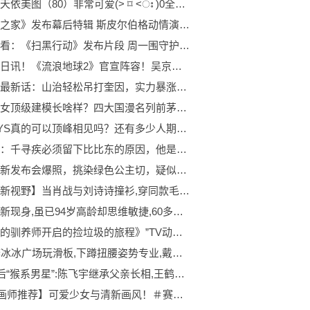
推荐洛天依美图（80）非常可爱(˃ ⌑ ˂ഃ )0全球快讯
《造梦之家》发布幕后特辑 斯皮尔伯格动情演说1观焦点
每日快看：《扫黑行动》发布片段 周一围守护正义驱散黑暗
环球今日讯！《流浪地球2》官宣阵容！吴京刘德华李雪健领衔
海贼王最新话：山治轻松吊打奎因，实力暴涨，比四皇更强！0当前通讯
国漫美女顶级建模长啥样？四大国漫名列前茅，白月魁是真白啊3世界热文
TFBOYS真的可以顶峰相见吗？还有多少人期待合体？
微速讯：千寻疾必须留下比比东的原因，他是为了武魂殿，但也可能是真喜欢
杨幂最新发布会爆照，挑染绿色公主切，疑似抄袭日动漫《海贼王》2世界快资讯
【世界新视野】当肖战与刘诗诗撞衫,穿同款毛衣亮相,一个帅气绅士一个潇洒甜美
田华最新现身,虽已94岁高龄却思维敏捷,60多年前的事仍记忆犹新
《最弱的驯养师开启的捡垃圾的旅程》”TV动画化3环球快播
50岁李冰冰广场玩滑板,下蹲扭腰姿势专业,戴围脖口罩打扮酷帅2今日热门
4位95后“猴系男星”:陈飞宇继承父亲长相,王鹤棣自称猴系帅哥0天天观速讯
【P站画师推荐】可爱少女与清新画风！＃赛马娘＃美图搬运＃画师推荐3全球滚动