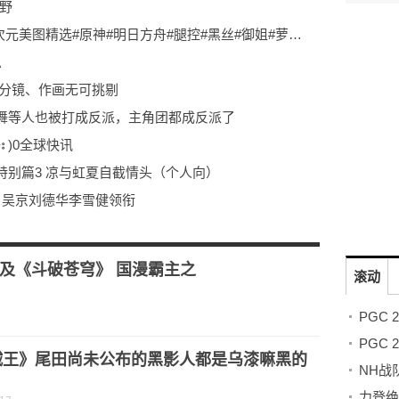
视野
【新要闻】00369期Pixiv站人气热榜二次元美图精选#原神#明日方舟#腿控#黑丝#御姐#萝莉#性感#可爱
息
、分镜、作画无可挑剔
舞等人也被打成反派，主角团都成反派了
 )0全球快讯
别篇3 凉与虹夏自截情头（个人向）
！吴京刘德华李雪健领衔
自荐出演男主
动情演说1观焦点
及《斗破苍穹》 国漫霸主之
滚动
PGC
贼王》尾田尚未公布的黑影人都是乌漆嘛黑的
？