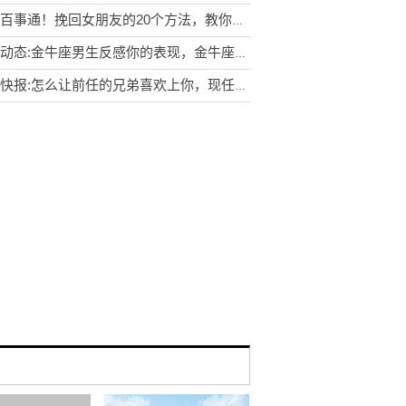
世界百事通！挽回女朋友的20个方法，教你几招挽回女朋友的方法
世界动态:金牛座男生反感你的表现，金牛座男生最不喜欢的4种女生
环球快报:怎么让前任的兄弟喜欢上你，现任男友是前任的兄弟