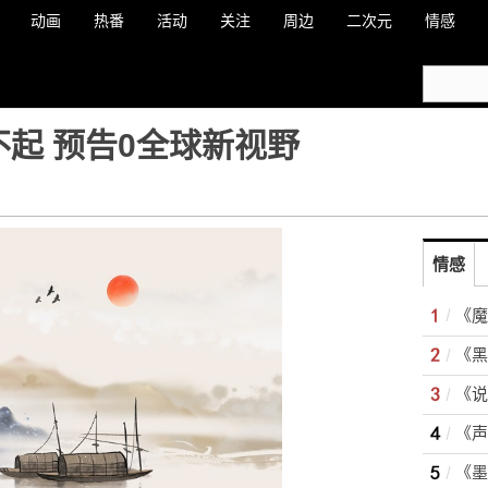
动画
热番
活动
关注
周边
二次元
情感
不起 预告0全球新视野
情感