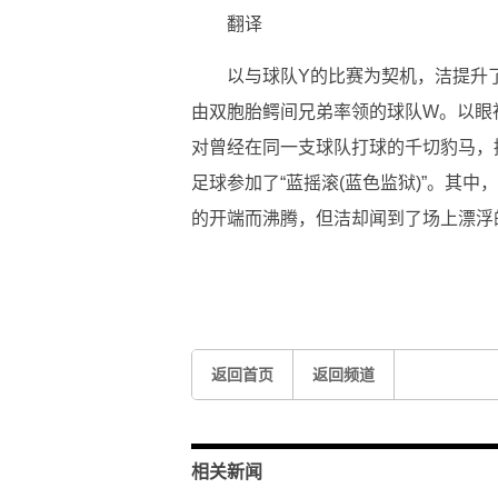
翻译
以与球队Y的比赛为契机，洁提升
由双胞胎鳄间兄弟率领的球队W。以眼
对曾经在同一支球队打球的千切豹马，
足球参加了“蓝摇滚(蓝色监狱)”。其
的开端而沸腾，但洁却闻到了场上漂浮
关键词：
きっかけ
ランキング
サッカー
返回首页
返回频道
相关新闻