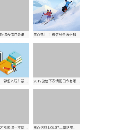
我有一点点想你表情包是谁？我有一点点想你表情包出处？
焦点热门:手机信号是满格却上不了网怎么办？如何解决？
微信最强弹一弹怎么玩？最强弹一弹技巧玩法有哪些？1环球快资讯
2019微信下表情雨口令有哪些？全屏特效表情雨指令是什么？2焦点滚动
我什么时候才能像你一样优秀是什么梗？有什么内涵？0世界观焦点
焦点信息:LOLS7上单纳尔天赋符文怎么加点？对线技巧有哪些？