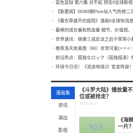
蓝色监狱 第六集 对不起 预告0全球新
《薰衣草盛开的庭院》漫画0全球快消
最棒的成长番和热血番 细节、价值观
世界速讯：继唐三成反派之后宁荣荣小
推荐洛天依美图（80）非常可爱(˃ ⌑ ˂ഃ
前沿热点：孤独なロック（孤独摇滚）特
环球今日讯！《流浪地球2》官宣阵容
游改电影《战争机器》动态 巴蒂斯塔
《造梦之家》发布幕后特辑 斯皮尔伯格
《斗罗大陆》播放量不
漫画集
位或被抢走？
2022-10-17
资讯
演出
《海
一片
影视