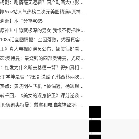
新神榜杨戬：剧情毫无逻辑？国产动画大电影就真的这么不堪吗？
00366期Pixiv站人气热榜二次元美图精选#原神#明日方舟#腿控#黑丝#御姐#萝莉#性感#可爱
溯源】本子分享#065
盘点《原神》中隐藏极深的男女 我恨不得把性别刻温迪头上3今日播报
海贼王1035话全图情报：奎因落败，烬露真容，索隆斩落炎灾！
《海贼王》真人电视剧演员公布，娜美很好看，索隆竟然是雄霸的儿子
全球动态:奥特曼：最烧钱的四部奥特曼，光皮套就四十万人民币，这部让圆谷破产！
海贼王：红发为什么断去基德一臂？得知真相后，网友：难道要黑化？
促醒者:丁学坤是骗子?五哥说谎了,韩西林两次智商下线3环球快报
环球观热点：黄晓明在飞机上被偶遇，杨颖现身音乐节，一份文件曝光婚姻现状
剧情百转千回，《美女的近身护卫》评分逆袭，本本精彩3全球热头条
焦点热讯:德凯奥特曼：戴拿和电脑魔神登场，马露鲁亲自解说，戴拿严重吃瘪
首页
频道