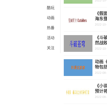
2022-10
酷玩
《假面
动画
海东
2022-10
热番
《斗破
活动
然战
关注
2022-10
动画
物包
2022-08
《小
预计将
2022-08