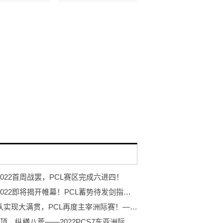
 2022首周战罢，PCL赛区完成六进四！
PGC 2022即将揭开帷幕！PCL蓄势待发剑指至高荣耀！
NH战队实现大满贯，PCL再度主宰洲际赛！——2022PCS7东亚洲际赛完美收官
力登绝顶，纵横八荒——2022PCS7东亚洲际赛蓄势待发！