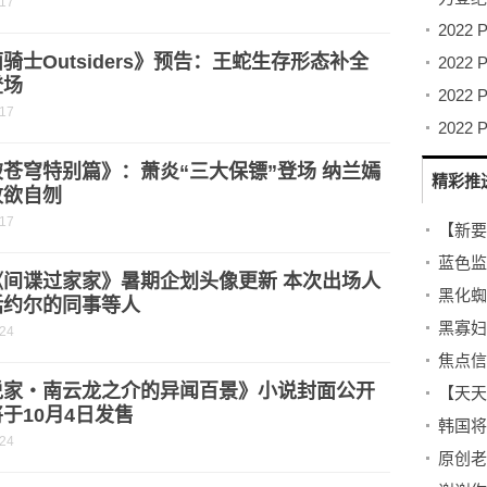
-17
骑士Outsiders》预告：王蛇生存形态补全
登场
-17
苍穹特别篇》：萧炎“三大保镖”登场 纳兰嫣
精彩推
败欲自刎
-17
蓝色监
《间谍过家家》暑期企划头像更新 本次出场人
括约尔的同事等人
-24
说家・南云龙之介的异闻百景》小说封面公开
于10月4日发售
-24