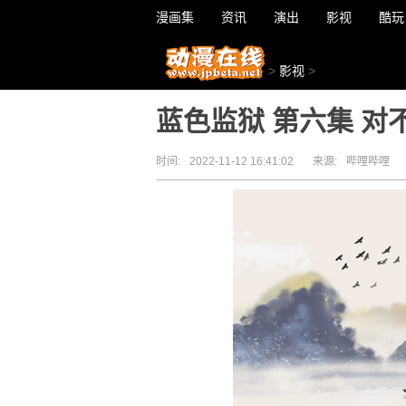
漫画集
资讯
演出
影视
酷玩
>
影视
>
蓝色监狱 第六集 对
时间:
2022-11-12 16:41:02
来源:
哔哩哔哩