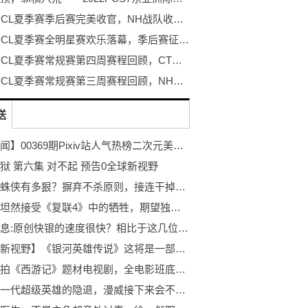
2022 PCL夏季赛季后赛完美收官，NH战队收获春夏双冠！
2022 PCL夏季赛全明星赛欢乐落幕，季后赛征程即将开启
2022 PCL夏季赛常规赛第四周赛程回顾，CTG战队勇冠三军二夺周冠
2022 PCL夏季赛常规赛第三周赛程回顾，NH战队王者归来登顶周冠
送
【新要闻】00369期Pixiv站人气热榜二次元美图精选#原神#明日方舟#腿控#黑丝#御姐#萝莉#性感#可爱
狱 第六集 对不起 预告0全球新视野
黑化蜘蛛侠有多狠？摒弃不杀原则，接连干掉8位反派4观天下
黑寡妇坦然接受《复联4》中的牺牲，期望独立电影更加有内涵！3速看
焦点信息:原创快银的速度很快？相比于这几位漫威英雄，他算是最慢的！
【天天新视野】《银河英雄传说》这将是一部真人电影，或者是中美合拍，能还原大作吗？
韩国将拍《西游记》题材电视剧，全电影班底制作，盼创造收视奇迹
原创老一代超级英雄的隐退，漫威接下来会不会落寞？我认为有可能！3天天关注