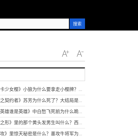
搜索
《魔卡少女樱》小狼为什么要拿走小樱牌？桃矢最后还有魔力吗？
《黑之契约者》苏芳为什么死了？大结局是什么？
《说英雄谁是英雄》中白愁飞死前为什么跪苏梦枕？杨无邪为什么杀苏梦枕？
《声之形》里的那个黄头发男生叫什么？西宫硝子和将也在一起了吗
《墨攻》里惊天秘密是什么？墨攻牛将军为什么要杀公子