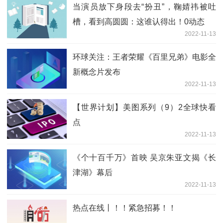
当演员放下身段去“扮丑”，鞠婧祎被吐
槽，看到高圆圆：这谁认得出！0动态
2022-11-13
环球关注：王者荣耀《百里兄弟》电影全
新概念片发布
2022-11-13
【世界计划】美图系列（9）2全球快看
点
2022-11-13
《个十百千万》首映 吴京朱亚文揭《长
津湖》幕后
2022-11-13
热点在线丨！！紧急招募！！