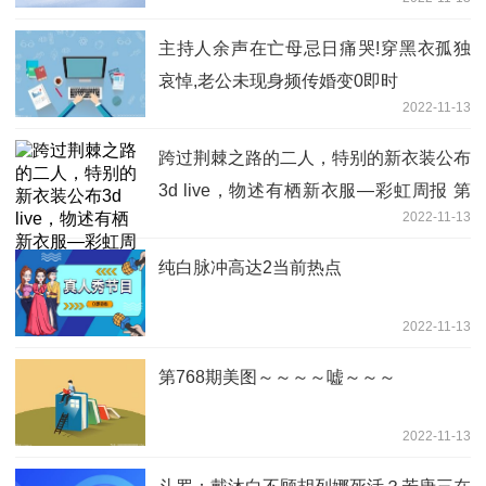
性感#可爱
主持人余声在亡母忌日痛哭!穿黑衣孤独
哀悼,老公未现身频传婚变0即时
2022-11-13
跨过荆棘之路的二人，特别的新衣装公布
3d live，物述有栖新衣服—彩虹周报 第
2022-11-13
218期
纯白脉冲高达2当前热点
2022-11-13
第768期美图～～～～嘘～～～
2022-11-13