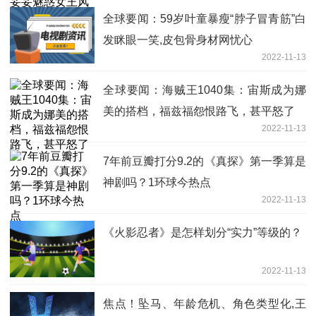
全球要闻：59岁叶童暴瘦“脖子冒青筋”白
发眯眼一笑,皮包骨身材网忧心
2022-11-13
全球要闻：海贼王1040集：宙斯成为娜
美的搭档，福兹福怨恨路飞，甚平怒了
2022-11-13
7年前豆瓣打分9.2的《真探》第一季算是
神剧吗？1环球今热点
2022-11-13
《火影忍者》是怎样划分“实力”等级的？
2022-11-13
焦点！坠马、年龄危机、角色类型化,王