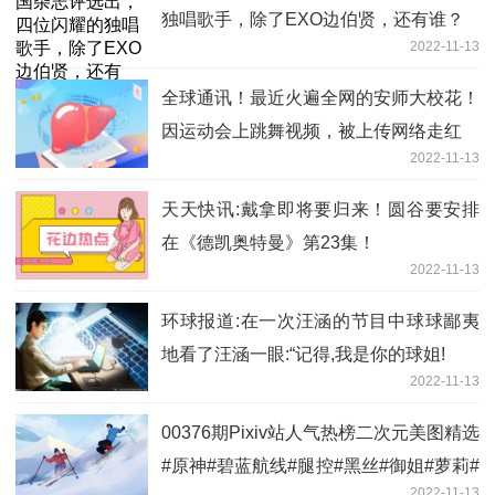
独唱歌手，除了EXO边伯贤，还有谁？
2022-11-13
全球通讯！最近火遍全网的安师大校花！
因运动会上跳舞视频，被上传网络走红
2022-11-13
天天快讯:戴拿即将要归来！圆谷要安排
在《德凯奥特曼》第23集！
2022-11-13
环球报道:在一次汪涵的节目中球球鄙夷
地看了汪涵一眼:“记得,我是你的球姐!
2022-11-13
00376期Pixiv站人气热榜二次元美图精选
#原神#碧蓝航线#腿控#黑丝#御姐#萝莉#
2022-11-13