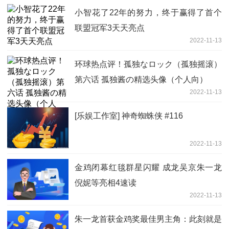
小智花了22年的努力，终于赢得了首个
联盟冠军3天天亮点
2022-11-13
环球热点评！孤独なロック（孤独摇滚）
第六话 孤独酱の精选头像（个人向）
2022-11-13
[乐娱工作室] 神奇蜘蛛侠 #116
2022-11-13
金鸡闭幕红毯群星闪耀 成龙吴京朱一龙
倪妮等亮相4速读
2022-11-13
朱一龙首获金鸡奖最佳男主角：此刻就是