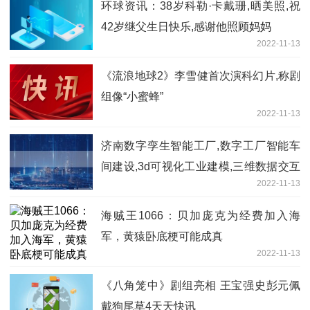
环球资讯：38岁科勒·卡戴珊,晒美照,祝
42岁继父生日快乐,感谢他照顾妈妈
2022-11-13
《流浪地球2》李雪健首次演科幻片,称剧
组像“小蜜蜂”
2022-11-13
济南数字孪生智能工厂,数字工厂智能车
间建设,3d可视化工业建模,三维数据交互
2022-11-13
系统开发1最资讯
海贼王1066：贝加庞克为经费加入海
军，黄猿卧底梗可能成真
2022-11-13
《八角笼中》剧组亮相 王宝强史彭元佩
戴狗尾草4天天快讯