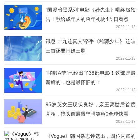
“国漫暗黑系列”电影《妙先生》曝终极预
告！献给成年人的跨年礼物4今日看点
2022-11-13
讯息：“九连真人”牵手《雄狮少年》 连唱
三首还要带娃三刷
2022-11-13
“哆啦A梦”已经出了38部电影！这部是最
新鲜的，也是最怀旧的！
2022-11-13
95岁英女王现状良好，亲王离世后首度
亮相，镜头前展露坚强笑容0全球快看
2022-11-13
《Vogue》韩国杂志评选出，四位闪耀的