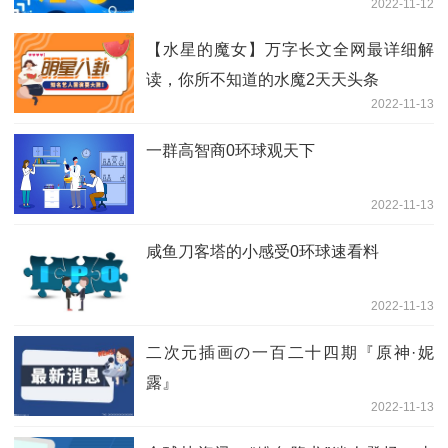
2022-11-12
【水星的魔女】万字长文全网最详细解
读，你所不知道的水魔2天天头条
2022-11-13
一群高智商0环球观天下
2022-11-13
咸鱼刀客塔的小感受0环球速看料
2022-11-13
二次元插画の一百二十四期『原神·妮
露』
2022-11-13