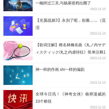
一楠跨过三关,与杨幂搭档出圈了
2022-11-13
【光翼战姬3】永别了呢，创酱……（流
泪
2022-11-13
【歌词注解】椎名林檎名曲《丸ノ内サデ
ィスティック/丸之内虐待狂》简单注释1
2022-11-13
世界观天下
神一样的作画 shi一样的编剧
2022-11-13
全球今日讯！《神奇女侠》偷师漫威的
10个桥段
2022-11-13