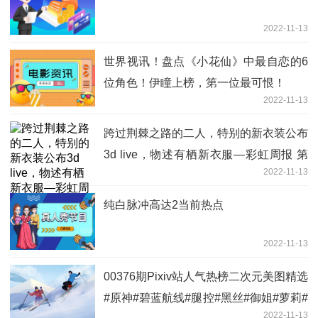
2022-11-13
世界视讯！盘点《小花仙》中最自恋的6
位角色！伊瞳上榜，第一位最可恨！
2022-11-13
跨过荆棘之路的二人，特别的新衣装公布
3d live，物述有栖新衣服—彩虹周报 第
2022-11-13
218期
纯白脉冲高达2当前热点
2022-11-13
00376期Pixiv站人气热榜二次元美图精选
#原神#碧蓝航线#腿控#黑丝#御姐#萝莉#
2022-11-13