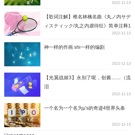
2022-11-13
【歌词注解】椎名林檎名曲《丸ノ内サデ
ィスティック/丸之内虐待狂》简单注释1
2022-11-13
世界观天下
神一样的作画 shi一样的编剧
2022-11-13
【光翼战姬3】永别了呢，创酱……（流
泪
2022-11-13
一个名为一个名为μ's的奇迹4世界头条
2022-11-13