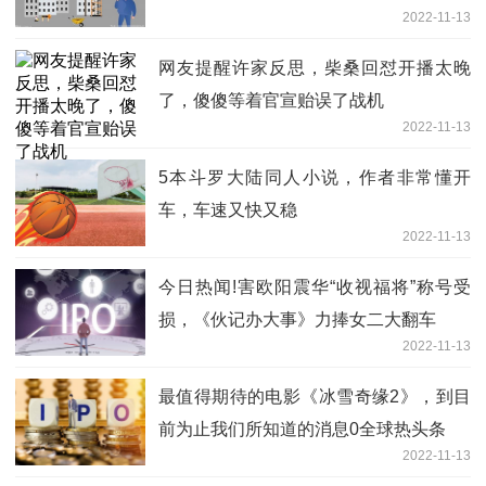
2022-11-13
网友提醒许家反思，柴桑回怼开播太晚
了，傻傻等着官宣贻误了战机
2022-11-13
5本斗罗大陆同人小说，作者非常懂开
车，车速又快又稳
2022-11-13
今日热闻!害欧阳震华“收视福将”称号受
损，《伙记办大事》力捧女二大翻车
2022-11-13
最值得期待的电影《冰雪奇缘2》，到目
前为止我们所知道的消息0全球热头条
2022-11-13