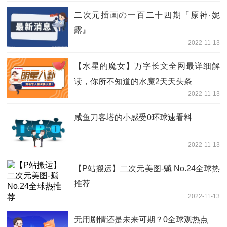
二次元插画の一百二十四期『原神·妮
露』
2022-11-13
【水星的魔女】万字长文全网最详细解
读，你所不知道的水魔2天天头条
2022-11-13
咸鱼刀客塔的小感受0环球速看料
2022-11-13
【P站搬运】二次元美图-魈 No.24全球热
推荐
2022-11-13
无用剧情还是未来可期？0全球观热点