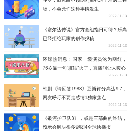
斗罗：戴沐白不顾胡列娜死活？若唐三在
场，不会允许这种事情发生
2022-11-13
《塞尔达传说》官方套组指日可待？乐高
已经拒绝玩家的创作投稿
2022-11-13
环球热消息：国家一级演员沦为网红，
76岁靠一句“脏话”火了，直播间让人暖心
2022-11-13
韩剧《请回答1988》豆瓣评分高达9.7，
网友呼吁不要走感情1独家焦点
2022-11-13
《银河护卫队3》，或是三部曲的终结，
预示会解决很多谜团4全球快播报