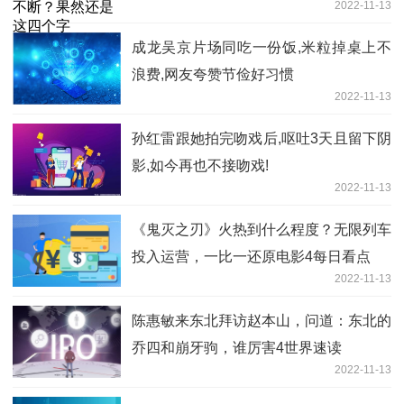
2022-11-13
成龙吴京片场同吃一份饭,米粒掉桌上不
浪费,网友夸赞节俭好习惯
2022-11-13
孙红雷跟她拍完吻戏后,呕吐3天且留下阴
影,如今再也不接吻戏!
2022-11-13
《鬼灭之刃》火热到什么程度？无限列车
投入运营，一比一还原电影4每日看点
2022-11-13
陈惠敏来东北拜访赵本山，问道：东北的
乔四和崩牙驹，谁厉害4世界速读
2022-11-13