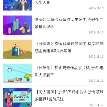
人生大事
2022-11-13
奚美娟二摘金鸡最佳女主角奖 创获奖年
龄最高纪录
2022-11-13
《长津湖》夺金鸡最佳导演奖 徐克特别
感谢黄建新3世界速讯
2022-11-13
《长津湖》获金鸡最佳故事片奖 于冬:电
影人没躺平
2022-11-13
【同人漫画】沙鲁VS邪念波 & 沙鲁获胜
的世界1当前关注
2022-11-13