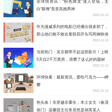
全球快资讯：“粉色降龙”迷人登场，太
白“眼馋”竟变高挑男神
2022-11-13
作为漫威系列的电影已经播出很多部了，
那么他们敢不敢在复联四开头写死钢铁侠
2022-11-13
当前热门：吴京都带不起这部影片！上映
5天仅2千万票房，浪费了这么好的题材
2022-11-13
环球快看：最新资讯，爱吃巧克力——岬
樱
2022-11-13
热头条丨非穿越非重生，本土女主《春茂
侯门》温馨甜文任务居然是祸害某人