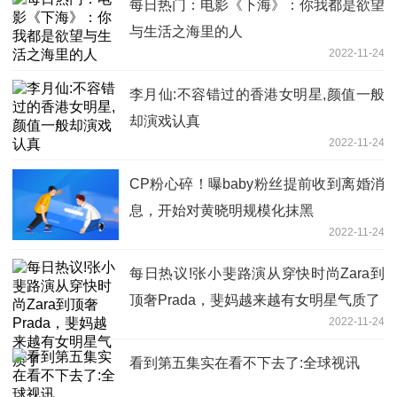
每日热门：电影《下海》：你我都是欲望
与生活之海里的人
2022-11-24
李月仙:不容错过的香港女明星,颜值一般
却演戏认真
2022-11-24
CP粉心碎！曝baby粉丝提前收到离婚消
息，开始对黄晓明规模化抹黑
2022-11-24
每日热议!张小斐路演从穿快时尚Zara到
顶奢Prada，斐妈越来越有女明星气质了
2022-11-24
看到第五集实在看不下去了:全球视讯