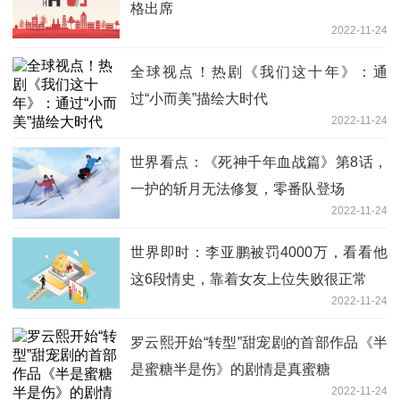
格出席
2022-11-24
全球视点！热剧《我们这十年》：通
过“小而美”描绘大时代
2022-11-24
世界看点：《死神千年血战篇》第8话，
一护的斩月无法修复，零番队登场
2022-11-24
世界即时：李亚鹏被罚4000万，看看他
这6段情史，靠着女友上位失败很正常
2022-11-24
罗云熙开始“转型”甜宠剧的首部作品《半
是蜜糖半是伤》的剧情是真蜜糖
2022-11-24