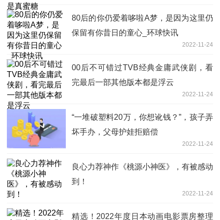
80后的你仍爱着哆啦A梦，是因为这里仍
保留有你昔日的童心_环球快讯
2022-11-24
00后不可错过TVB经典金庸武侠剧，看
完最后一部其他版本都是浮云
2022-11-24
“一堆破塑料20万，你想讹钱？”，孩子弄
坏手办，父母护娃拒赔偿
2022-11-24
良心力荐神作《桃源小神医》，有被感动
到！
2022-11-24
精选！2022年度日本动画电影票房整理