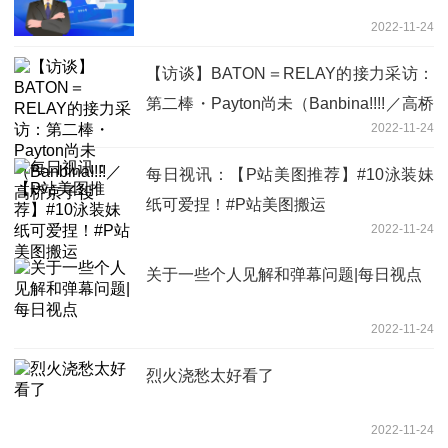
2022-11-24
【访谈】BATON＝RELAY的接力采访：
第二棒・Payton尚未（Banbina!!!!／高桥
2022-11-24
京子役
每日视讯：【P站美图推荐】#10泳装妹
纸可爱捏！#P站美图搬运
2022-11-24
关于一些个人见解和弹幕问题|每日视点
2022-11-24
烈火浇愁太好看了
2022-11-24