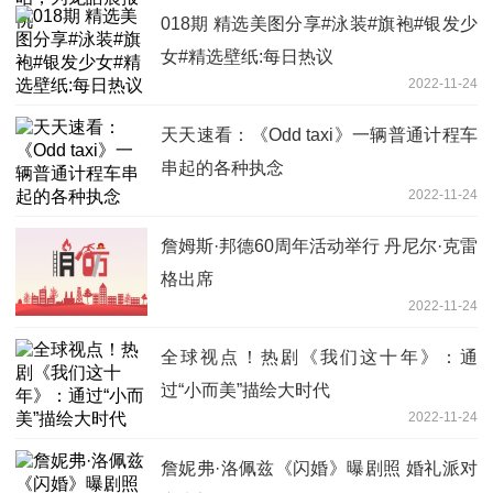
018期 精选美图分享#泳装#旗袍#银发少
女#精选壁纸:每日热议
2022-11-24
天天速看：《Odd taxi》一辆普通计程车
串起的各种执念
2022-11-24
詹姆斯·邦德60周年活动举行 丹尼尔·克雷
格出席
2022-11-24
全球视点！热剧《我们这十年》：通
过“小而美”描绘大时代
2022-11-24
詹妮弗·洛佩兹《闪婚》曝剧照 婚礼派对