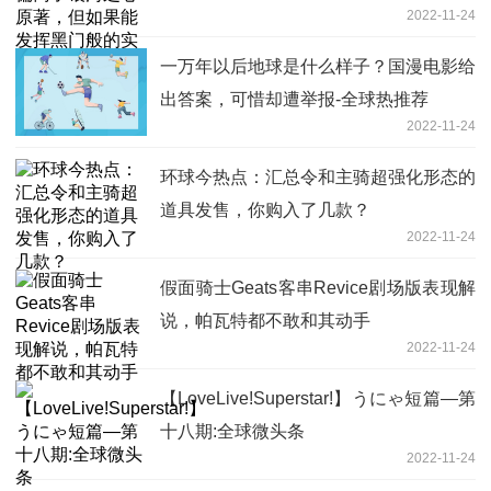
2022-11-24
还有机会-天天百事通
一万年以后地球是什么样子？国漫电影给
出答案，可惜却遭举报-全球热推荐
2022-11-24
环球今热点：汇总令和主骑超强化形态的
道具发售，你购入了几款？
2022-11-24
假面骑士Geats客串Revice剧场版表现解
说，帕瓦特都不敢和其动手
2022-11-24
【LoveLive!Superstar!】うにゃ短篇—第
十八期:全球微头条
2022-11-24