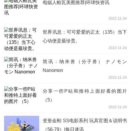
电锯人帕瓦美图推荐|环球快资讯
2022-11-24
世界讯息：可可爱爱的正太（135）当下
心动便是最珍贵。
2022-11-24
简讯：纳米兽（分子兽） ナノモン
Nanomon
2022-11-24
分享一些P站和推特上面好看的图片
（5）
2022-11-24
变形金刚 SS电影系列 玩具官图＆说明书
（56-79）|每日速讯