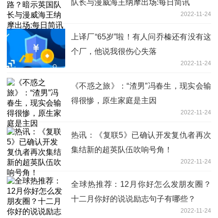
队长与漫威海王纳摩出场:每日简讯
2022-11-24
上译厂“65岁”啦！有人问乔榛还有没有这
个厂，他说我很伤心失落
2022-11-24
《不惑之旅》：“渣男”冯春生，现实会输
得很惨，原生家庭是主因
2022-11-24
热讯：《复联5》已确认开发复仇者再次
集结新的超英队伍吹响号角！
2022-11-24
全球热推荐：12月你好怎么发朋友圈？
十二月你好的说说励志句子有哪些？
2022-11-24