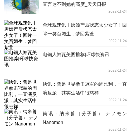
直言达不到她的高度_天天日报
2022-11-24
全球观速讯丨唐嫣产后状态太少女了！回
眸一笑百媚生，梦回紫萱
2022-11-24
电锯人帕瓦美图推荐|环球快资讯
2022-11-24
快讯：曾是世界拳击冠军的周比利，一直
演反派，其实生活中很慈祥
2022-11-24
简讯：纳米兽（分子兽） ナノモン
Nanomon
2022-11-24