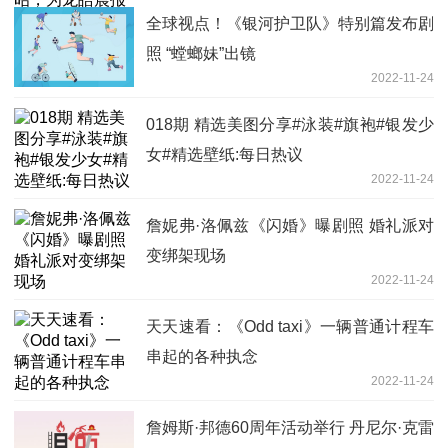
全球视点！《银河护卫队》特别篇发布剧
照 “螳螂妹”出镜
2022-11-24
018期 精选美图分享#泳装#旗袍#银发少
女#精选壁纸:每日热议
2022-11-24
詹妮弗·洛佩兹《闪婚》曝剧照 婚礼派对
变绑架现场
2022-11-24
天天速看：《Odd taxi》一辆普通计程车
串起的各种执念
2022-11-24
詹姆斯·邦德60周年活动举行 丹尼尔·克雷