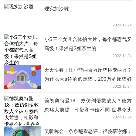
现实加沙雕
2022-11-24
小S三个女儿合体拍大片，每个都霸气又
高级！果然是S姐亲生的
2022-11-24
天天快看：汪小菲两百万床垫秒变两万？
为什么大s还的假床垫，200万的床垫好
2022-11-24
在哪里？
德凯奥特曼18：效仿剑悟救敌人？彼方
忽略大前提，朝影和卡姐不同-世界今头
2022-11-24
条
吴昕称会一条条翻看恶评，很羡慕谢娜，