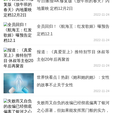
今日播报!4K修复版《放牛班的春天》内
地重映 定档12月2日
2022-11-24
全员回归！《航海王：红发歌姬》曝预告
定档12.1
2022-11-24
报道：《真爱至上》推特别节目 休叔等
主创20年后再聚首
2022-11-24
世界快看点丨热剧《她和她的她》：女性
的故事不止关于女性
2022-11-24
失败而又自负的改编已经彻底偏离了银河
之心原著，但如果能发挥黑门般的实力，