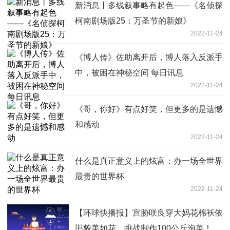
新消息丨多线叙事略有起色——《名侦探
柯南剧场版25：万圣节的新娘》
2022-11-24
《博人传》佐助离开后，博人落入反派手
中，被困在神秘空间 每日讯息
2022-11-24
《哥，你好》有点好笑，但更多的是遗憾
和感动
2022-11-24
什么是真正意义上的炫富：办一场全世界
最贵的世界杯
2022-11-24
【环球快播报】宫胁咲良穿大妈花棉袄依
旧貌美如花，挑战制作100公斤泡菜！