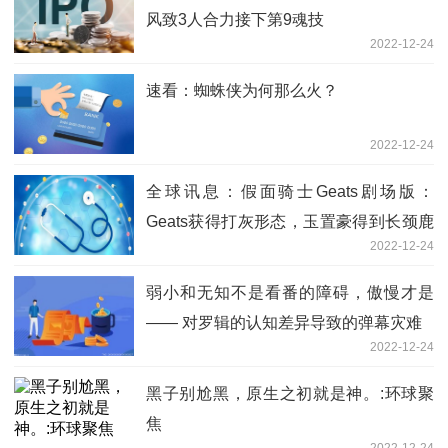
风致3人合力接下第9魂技
2022-12-24
速看：蜘蛛侠为何那么火？
2022-12-24
全球讯息：假面骑士Geats剧场版：
Geats获得打灰形态，玉置豪得到长颈鹿
2022-12-24
形态
弱小和无知不是看番的障碍，傲慢才是
—— 对罗辑的认知差异导致的弹幕灾难
2022-12-24
黑子别尬黑，原生之初就是神。:环球聚
焦
2022-12-24