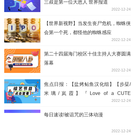
三叔是第一位大恩人 世界报道
2022-12-24
【世界新视野】当发生丧尸危机，蜘蛛侠
会第一个死，都怪他的蜘蛛感应
2022-12-24
第二十四届海门校区十佳主持人大赛圆满
落幕
2022-12-24
焦点日报：【盐烤鲇鱼汉化组】【步栞/
米璃/岚霞】『Love of a CUTE
2022-12-24
MONSTER』（和泉キリフ）
每日速读!被诅咒的三体动漫
2022-12-24