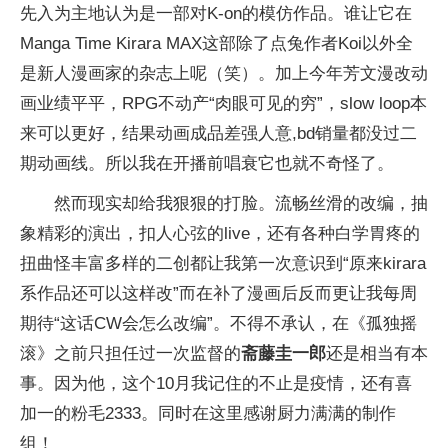
先入为主地认为是一部对K-on的模仿作品。谁让它在
Manga Time Kirara MAX这部除了点兔作者Koi以外全
是新人漫画家的杂志上呢（笑）。加上今年芳文漫改动
画业绩平平，RPG不动产“肉眼可见的穷”，slow loop本
来可以更好，结果动画成品差强人意,bd销量都没过二
期动画线。所以我在开播前唱衰它也就不奇怪了。
然而现实却给我狠狠的打脸。流畅丝滑的改编，抽
象精彩的演出，扣人心弦的live，还有各种白学胃疼的
扭曲怪丰富多样的二创都让我第一次意识到“原来kirara
系作品还可以这样改”而在补了漫画后反而更让我每周
期待“这话CW会怎么改编”。不得不承认，在《孤独摇
滚》之前只担任过一次监督的
斋藤圭一郎
还是相当有本
事。因为他，这个10月我记住的不止是疫情，还有喜
加一的粉毛2333。同时在这里感谢厨力满满的制作
组！