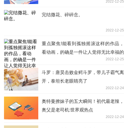
2022-12-25
完结撒花、碎碎念。
2022-12-25
重点聚焦!能看到孤独摇滚这样的作品，
看动画，的确是一件让人觉得无比幸福的
2022-12-25
事情！
斗罗：唐昊击败金鳄斗罗，带儿子霸气离
开，泰坦长老眼睛亮了
2022-12-24
奥特曼撩妹子的五大瞬间！初代最老辣，
奥父是老司机:世界观热点
2022-12-24