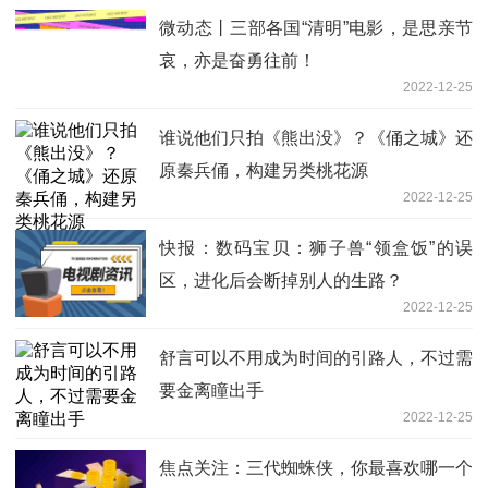
微动态丨三部各国“清明”电影，是思亲节
哀，亦是奋勇往前！
2022-12-25
谁说他们只拍《熊出没》？《俑之城》还
原秦兵俑，构建另类桃花源
2022-12-25
快报：数码宝贝：狮子兽“领盒饭”的误
区，进化后会断掉别人的生路？
2022-12-25
舒言可以不用成为时间的引路人，不过需
要金离瞳出手
2022-12-25
焦点关注：三代蜘蛛侠，你最喜欢哪一个