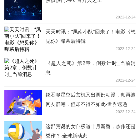
焦点热门:爷立百万人之上
2022-12-24
天天时讯：“凤南小队”回来了！电影《想
见你》曝幕后特辑
2022-12-24
《超人之死》第2章，倒数计时_当前消
息
2022-12-24
继吞噬星空后玄机又出两部动漫，却再遭
网友群嘲，但却不得不如此-世界速递
2022-12-24
这部荒诞的女仆极道十月新番，杰作还是
粪作？-全球新动态