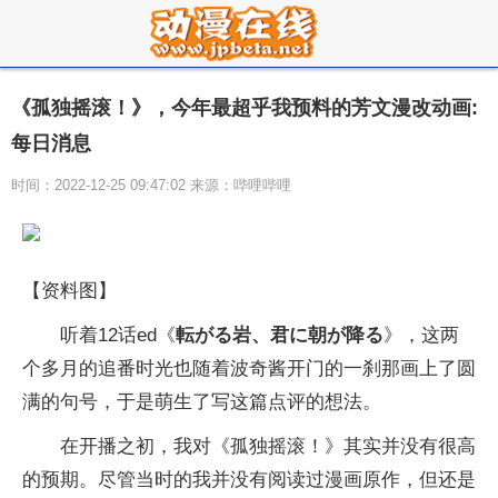
《孤独摇滚！》，今年最超乎我预料的芳文漫改动画:
每日消息
时间：2022-12-25 09:47:02 来源：哔哩哔哩
【资料图】
听着12话ed《
転がる岩、君に朝が降る
》，这两
个多月的追番时光也随着波奇酱开门的一刹那画上了圆
满的句号，于是萌生了写这篇点评的想法。
在开播之初，我对《孤独摇滚！》其实并没有很高
的预期。尽管当时的我并没有阅读过漫画原作，但还是