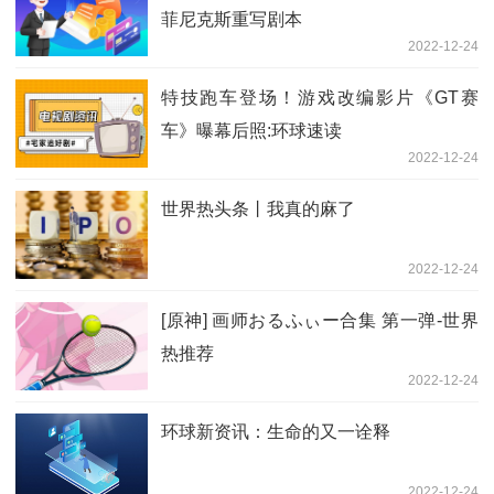
菲尼克斯重写剧本
2022-12-24
特技跑车登场！游戏改编影片《GT赛
车》曝幕后照:环球速读
2022-12-24
世界热头条丨我真的麻了
2022-12-24
[原神] 画师おるふぃー合集 第一弹-世界
热推荐
2022-12-24
环球新资讯：生命的又一诠释
2022-12-24