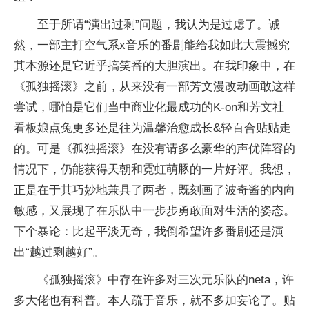
至于所谓“演出过剩”问题，我认为是过虑了。诚
然，一部主打空气系x音乐的番剧能给我如此大震撼究
其本源还是它近乎搞笑番的大胆演出。在我印象中，在
《孤独摇滚》之前，从来没有一部芳文漫改动画敢这样
尝试，哪怕是它们当中商业化最成功的K-on和芳文社
看板娘点兔更多还是往为温馨治愈成长&轻百合贴贴走
的。可是《孤独摇滚》在没有请多么豪华的声优阵容的
情况下，仍能获得天朝和霓虹萌豚的一片好评。我想，
正是在于其巧妙地兼具了两者，既刻画了波奇酱的内向
敏感，又展现了在乐队中一步步勇敢面对生活的姿态。
下个暴论：比起平淡无奇，我倒希望许多番剧还是演
出“越过剩越好”。
《孤独摇滚》中存在许多对三次元乐队的neta，许
多大佬也有科普。本人疏于音乐，就不多加妄论了。贴