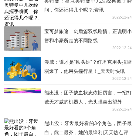
奥特曼：盘点奥特曼中几次经典握手瞬
间，你还记得几个呢？:资讯
2022-12-24
宝可梦旅途：剑盾篇双线剧情，正说明小
智和小豪所走的不同路线
2022-12-24
漫威：谁才是“铁头娃”？红坦克用头撞墙
弱爆了，他用头撞行星！_天天时快讯
2022-12-24
熊出没：团子缺血状态依旧厉害，一招打
败天才威的机器人，光头强喜出望外
2022-12-24
熊出没：牙齿最好看的3个角色，团子最
白，熊二最齐，她的最锋利|天天热点评