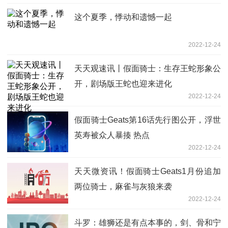
这个夏季，悸动和遗憾一起
2022-12-24
天天观速讯丨假面骑士：生存王蛇形象公
开，剧场版王蛇也迎来进化
2022-12-24
假面骑士Geats第16话先行图公开，浮世
英寿被众人暴揍 热点
2022-12-24
天天微资讯！假面骑士Geats1月份追加
两位骑士，麻雀与灰狼来袭
2022-12-24
斗罗：雄狮还是有点本事的，剑、骨和宁