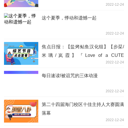
2022-12-24
这个夏季，悸动和遗憾一起
2022-12-24
焦点日报：【盐烤鲇鱼汉化组】【步栞/
米璃/岚霞】『Love of a CUTE
2022-12-24
MONSTER』（和泉キリフ）
每日速读!被诅咒的三体动漫
2022-12-24
第二十四届海门校区十佳主持人大赛圆满
落幕
2022-12-24