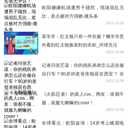
欧阳娜娜机场遭男子骚扰，现场混乱无
比，差点被对方强吻-微头条
2022-12-26
喜羊羊：红太狼只有一件衣服？懒羊羊意
外看到红太狼换装时的衣柜_环球关注
2022-12-26
记者问张艺谋：你的残疾弟弟怎么还在修
自行车？90岁的老母亲独居在西安？ 全
2022-12-26
球观速讯
《火影忍者》的真人cos，网友：谁都不
服，就服九喇嘛的coser！
2022-12-26
全球看点：欧阳奋强：14岁考上峨眉电