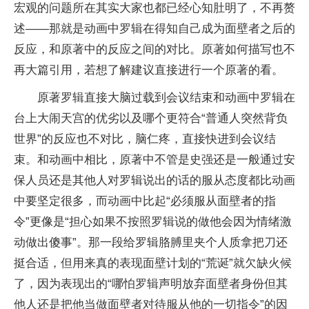
宏观的问题所在其实大家也都已经心知肚明了，不再赘
述——那就是动画中罗辑在得知自己成为面壁者之后的
反应，和原著中的反应之间的对比。原著如何描写也不
再大篇引用，若想了解建议直接进行一个原著的看。
原著罗辑直接大脑过载到会议结束和动画中罗辑在
台上大闹天宫的优劣以及哪个更符合“普通人突然背负
世界”的反应也不对比，脑仁疼，直接快进到会议结
束。和动画中相比，原著中不管是史强还是一般通过安
保人员还是其他人对罗辑说出的话的服从态度都比动画
中要坚定很多，而动画中比起“必须服从面壁者的指
令”更像是“担心如果不按照罗辑说的做他会因为情绪激
动做出傻事”。那一段给罗辑胳膊里夹个人质拿把刀还
挺合适，但用来真的表现面壁计划的“荒诞”就欠缺火候
了，因为表现出的“哪怕罗辑声明放弃面壁者身份但其
他人还是把他当做面壁者对待服从他的一切指令”的因