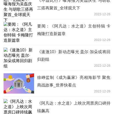
《不虚此行》曝海报为吴磊庆生 与胡歌
三搭再聚首_全球观天下
2022-12-26
要闻：《阿凡达：水之道》主创特辑 卡
梅隆打造新篇章
2022-12-26
《速激10》新动态曝光 盖尔·加朵或将回
归剧组
2022-12-26
徐峥监制《成为赢家》亮相海影节 聚焦
商战故事_世界快看点
2022-12-26
《阿凡达：水之道》上映次周票房口碑持
续飙高