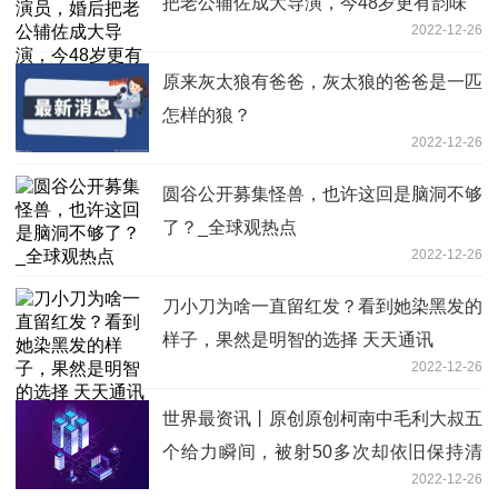
把老公辅佐成大导演，今48岁更有韵味
2022-12-26
原来灰太狼有爸爸，灰太狼的爸爸是一匹
怎样的狼？
2022-12-26
圆谷公开募集怪兽，也许这回是脑洞不够
了？_全球观热点
2022-12-26
刀小刀为啥一直留红发？看到她染黑发的
样子，果然是明智的选择 天天通讯
2022-12-26
世界最资讯丨原创原创柯南​中毛利大叔五
个给力瞬间，被射50多次却依旧保持清
2022-12-26
醒的天才