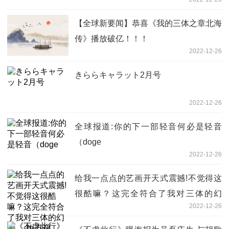
【全球新要闻】恭喜《我的三体之章北海
传》播放破亿！！！
2022-12-26
きららキャラット2月号
2022-12-26
全球报道:你的下一部轻音何必是轻音
（doge
2022-12-26
给我一点点的艺画开天式震撼!不觉得这
很酷嘛？这完全符合了我对三体的幻
2022-12-26
想。-热点评