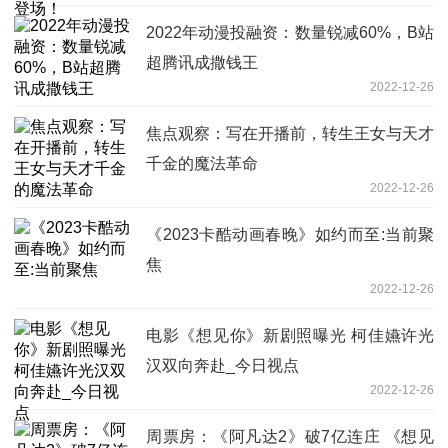
2022年动漫投融资：数量锐减60%，B站
超腾讯成撒钱王
2022-12-26
焦点观察：写在开播前，转生王女与天才
千金的魔法革命
2022-12-26
《2023卡酷动画春晚》如约而至:当前聚
焦
2022-12-26
电影《想见你》新剧照曝光 柯佳嬿许光
汉双向奔赴_今日视点
2022-12-26
周票房：《阿凡达2》破7亿连庄 《想见