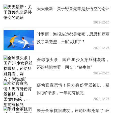
天天最新：关于野兽先辈是孙悟空的论证
2022-12-26
叶罗丽：海报左边都是秘密，思思和罗丽
换了新造型，王默去哪了？
2022-12-26
全球微头条丨国产JK少女穿丝袜喂猪，
还给猪跳舞看，网友：“猪生值”
2022-12-26
痞幼官宣恋情！男方身份背景被扒，疑
因“病”结缘，一年前有预兆
2022-12-26
朱丹全家抗阳成功，评论区却沦陷了-环