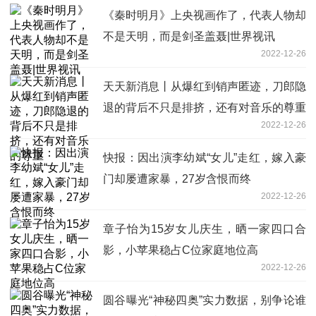
《秦时明月》上央视画作了，代表人物却
不是天明，而是剑圣盖聂|世界视讯
2022-12-26
天天新消息丨从爆红到销声匿迹，刀郎隐
退的背后不只是排挤，还有对音乐的尊重
2022-12-26
快报：因出演李幼斌“女儿”走红，嫁入豪
门却屡遭家暴，27岁含恨而终
2022-12-26
章子怡为15岁女儿庆生，晒一家四口合
影，小苹果稳占C位家庭地位高
2022-12-26
圆谷曝光“神秘四奥”实力数据，别争论谁