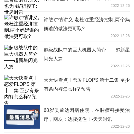
2022-12-26
许敏讲情讲义,老杜注重经济控制,两个妈
妈谁的做法更可取?
2022-12-26
超级战队中的巨大机器人简介——超新星
闪光人篇
2022-12-26
天天快看点丨恋爱FLOPS 第十二集 至少
有条内裤怎么样? 预告
2022-12-26
68岁吴孟达因病住院，在肿瘤科接受治
疗，网友：达叔挺住！-天天时讯
2022-12-26