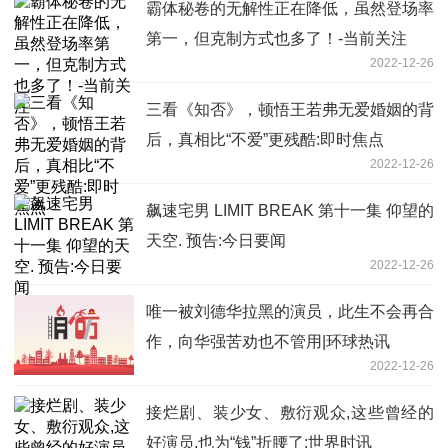
霸体秘卷的无解性正在降低，虽然登场率
第一，但克制方式也多了！-当前关注
2022-12-26
三看《知否》，顿悟王若弗无爱婚姻的背
后，真相比“不爱”更残酷:即时焦点
2022-12-26
飙速宅男 LIMIT BREAK 第十一集 仰望的
天空. 预告:今日要闻
2022-12-26
唯一被刘德华拉黑的演员，此生不会再合
作，向华强苦劝也不管用|环球热讯
2022-12-26
接烂剧、装少女、敷衍观众,这些曾经的
好演员,也为“钱”折腰了:世界时讯