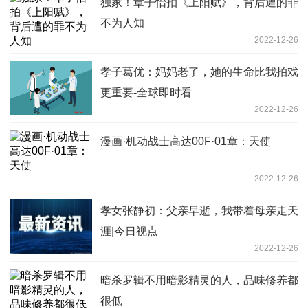
独家！章子怡拍《上阳赋》，背后遭的罪
不为人知
2022-12-26
孝子葛优：妈妈老了，她的生命比我拍戏
更重要-全球即时看
2022-12-26
漫画·机动战士高达00F·01章：天使
2022-12-26
孝女张静初：父亲早逝，我带着母亲走天
涯|今日视点
2022-12-26
暗杀罗辑不用暗影精灵的人，品味修养都
很低