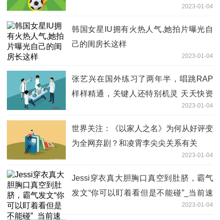
2023-01-04
韩国女星IU拥有火热人气,她拍片曝光自
己的闺房长这样
2023-01-04
张艺兴在国外练习了两年半，唱跳RAP
样样精通，关键人还特别机灵 天天快资
2023-01-04
讯
世界关注：《以家人之名》为何从好评变
为全网弃剧？和凌霄李尖尖关系有关
2023-01-04
Jessi穿衣真大胆胸口真空到肚脐，霸气
发文“你可以盯着看但是不能碰”_当前速
2023-01-04
看