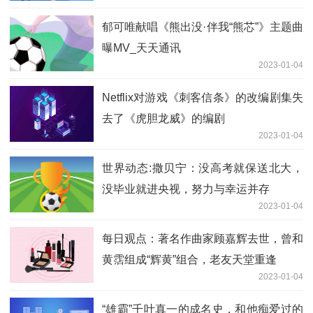
郁可唯献唱《熊出没·伴我“熊芯”》主题曲
曝MV_天天通讯
2023-01-04
Netflix对游戏《刺客信条》的改编剧集失
去了《虎胆龙威》的编剧
2023-01-04
世界动态:撒贝宁：没高考就保送北大，
没毕业就进央视，努力与幸运并存
2023-01-04
每日观点：著名作曲家顾嘉辉去世，曾和
黄霑组成“辉黄”组合，老友天堂重逢
2023-01-04
“雄霸”千叶真一的成名史，和他痴爱过的