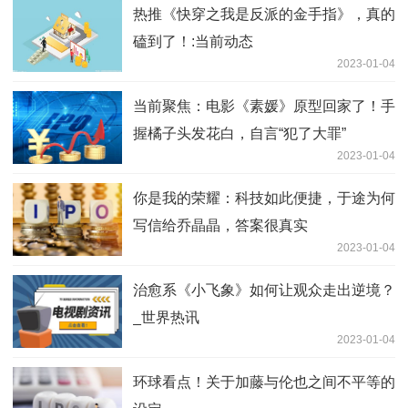
热推《快穿之我是反派的金手指》，真的
磕到了！:当前动态
2023-01-04
当前聚焦：电影《素媛》原型回家了！手
握橘子头发花白，自言“犯了大罪”
2023-01-04
你是我的荣耀：科技如此便捷，于途为何
写信给乔晶晶，答案很真实
2023-01-04
治愈系《小飞象》如何让观众走出逆境？
_世界热讯
2023-01-04
环球看点！关于加藤与伦也之间不平等的