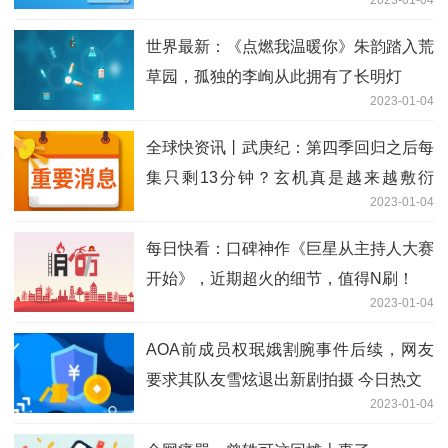
2023-01-04
世界最新：《点燃我温暖你》朱韵踏入荒
草园，孤独的李峋从此拥有了长明灯
2023-01-04
全球快资讯丨武庚纪：第四季回归之后每
集只剩13分钟？玄机真是越来越敷衍
2023-01-04
了！
每日快看：口碑神作《巨星从主持人大赛
开始》，近期超火的细节，值得N刷！
2023-01-04
AOA前成员权珉娥割腕事件后续，网友
要求其队友雪炫退出新剧拍摄 今日热文
2023-01-04