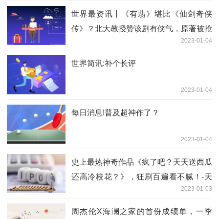
世界最资讯丨《有翡》堪比《仙剑奇侠
传》？北大教授赞该剧有侠气，原著被抢
2023-01-04
功
世界简讯:补个长评
2023-01-04
每日消息!普及超神作了？
2023-01-04
史上最热神奇作品《疯了吧？天天送西瓜
还高冷校花？》，狂刷百遍看不腻！-天
2023-01-03
天新消息
周杰伦X海澜之家的首份成绩单，一季