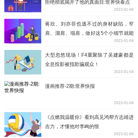
拒绝彻底揭开了他的真面目:世界快看点
2023-01-04
蒋欣、刘亦菲也逃不过的身材缺陷，窄
肩、溜肩、塌肩，做好这5个小细节就能
2023-01-04
解决
大型忽悠现场！F4重聚除了吴建豪都是
全息投影被指欺骗观众！
2023-01-04
漫画推荐-2期:世界快报
2023-01-04
《点燃我温暖你》看到高见鸿帮方志靖进
吉力，才懂他对李峋的恨
2023-01-04