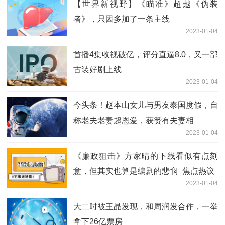
【世界新视野】《瞄准》超越《伪装
者》，只因多加了一条主线
2023-01-04
首播4集收视破亿，评分直逼8.0，又一部
古装好剧上线
2023-01-04
今头条！赵本山女儿与男友泰国度假，自
称老夫老妻超恩爱，获赞有夫妻相
2023-01-04
《廉政狙击》方家晴的下线看似有点刻
意，但其实也算是编剧的悲悯_焦点热议
2023-01-04
大二时被王晶发现，和周润发合作，一举
拿下26亿票房