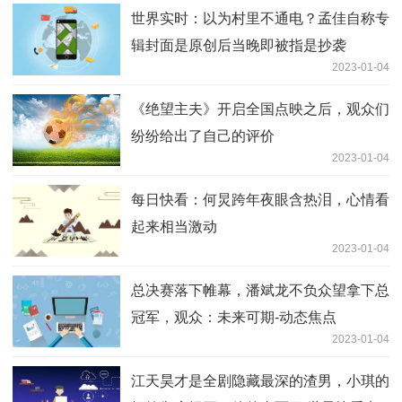
世界实时：以为村里不通电？孟佳自称专
辑封面是原创后当晚即被指是抄袭
2023-01-04
《绝望主夫》开启全国点映之后，观众们
纷纷给出了自己的评价
2023-01-04
每日快看：何炅跨年夜眼含热泪，心情看
起来相当激动
2023-01-04
总决赛落下帷幕，潘斌龙不负众望拿下总
冠军，观众：未来可期-动态焦点
2023-01-04
江天昊才是全剧隐藏最深的渣男，小琪的