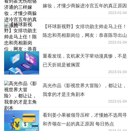
嫁妆，才懂少商躲进冷宫五年的真正原因
2023-01-04
【环球新视野】女排功勋主帅走马上任！
陈忠和亮相新岗位，网友：恭喜陈导出山
2023-01-04
重看发现，玄机家天字辈动漫真惨，不是
已夭折就是被搁置
2023-01-04
高光作品《影视世界大冒险》，都让让，
我拿的才是主角剧本
2023-01-04
看到姜小果被领导压榨，才懂她不选周寻
和齐颂在一起的真正原因 每日热点