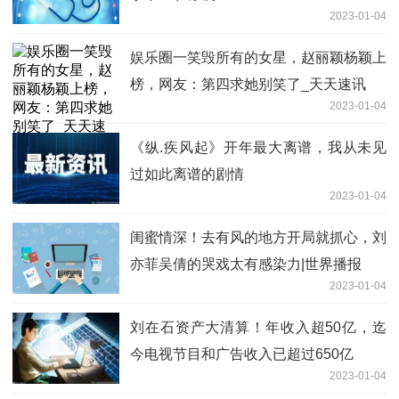
2023-01-04
娱乐圈一笑毁所有的女星，赵丽颖杨颖上
榜，网友：第四求她别笑了_天天速讯
2023-01-04
《纵.疾风起》开年最大离谱，我从未见
过如此离谱的剧情
2023-01-04
闺蜜情深！去有风的地方开局就抓心，刘
亦菲吴倩的哭戏太有感染力|世界播报
2023-01-04
刘在石资产大清算！年收入超50亿，迄
今电视节目和广告收入已超过650亿
2023-01-04