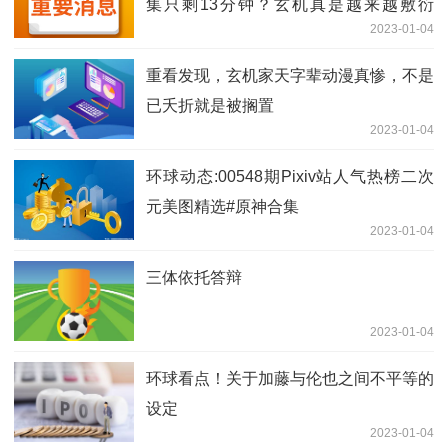
集只剩13分钟？玄机真是越来越敷衍
2023-01-04
了！
重看发现，玄机家天字辈动漫真惨，不是
已夭折就是被搁置
2023-01-04
环球动态:00548期Pixiv站人气热榜二次
元美图精选#原神合集
2023-01-04
三体依托答辩
2023-01-04
环球看点！关于加藤与伦也之间不平等的
设定
2023-01-04