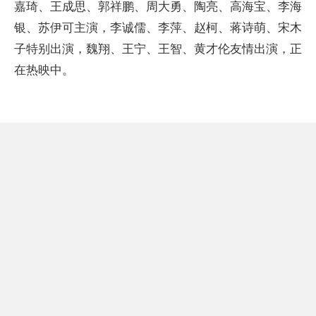
嘉琦、王成思、郭祥鹏、周大勇、陶亮、高海宝、李海
银、苏伊可主演，李诚儒、李萍、赵柯、蒋诗萌、宋木
子特别出演，魏翔、王宁、王智、黄才伦友情出演，正
在热映中。