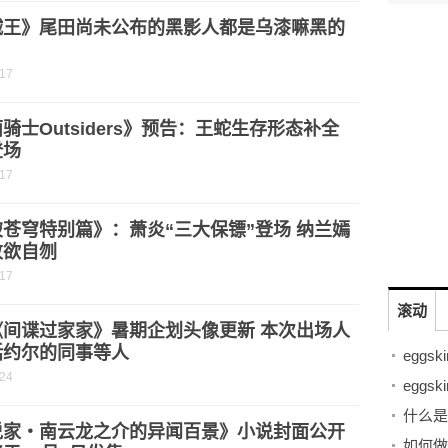
贼王》尾田尚未公布的黑影人都是乌漆嘛黑的
？
-17
骑士Outsiders》预告：王蛇生存形态补全
登场
-17
苍穹特别篇》：萧炎“三大保镖”登场 纳兰嫣
败欲自刎
-17
滚动
《间谍过家家》暑期企划头像更新 本次出场人
括约尔的同事等人
-24
什么是
说家・南云龙之介的异闻百景》小说封面公开