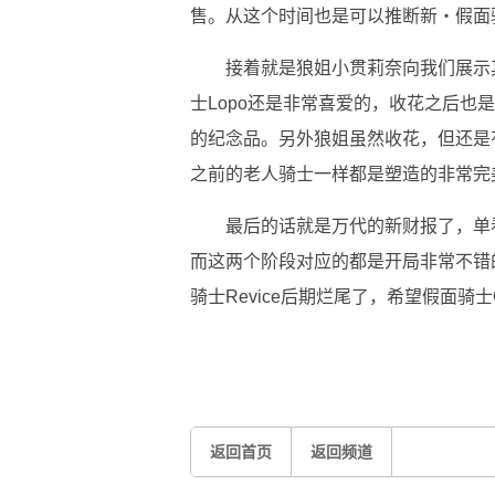
售。从这个时间也是可以推断新・假面
接着就是狼姐小贯莉奈向我们展示其
士Lopo还是非常喜爱的，收花之后也
的纪念品。另外狼姐虽然收花，但还是
之前的老人骑士一样都是塑造的非常完
最后的话就是万代的新财报了，单
而这两个阶段对应的都是开局非常不错的假
骑士Revice后期烂尾了，希望假面骑
关键词：
假面骑士
非常完美
返回首页
返回频道