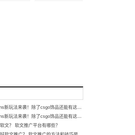
eggskins新玩法来袭！除了csgo饰品还能有这些...
eggskins新玩法来袭！除了csgo饰品还能有这些...
软文？ 软文推广平台有哪些？
如何做好软文推广？ 软文推广的方法和技巧是什么？