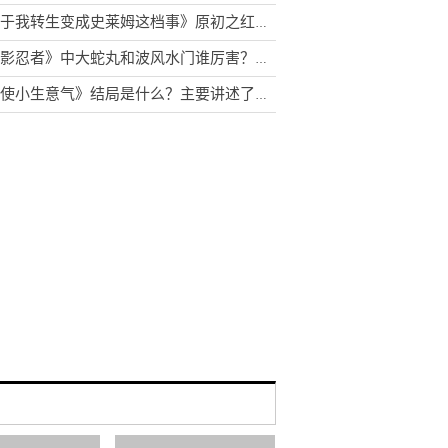
《关于我转生变成史莱姆这档事》原初之红为什么害怕原初之黑？库洛艾为什么杀米莉姆？
《火影忍者》中大蛇丸和波风水门谁厉害？鼬为什么叫卡卡西大哥
《天使小生意气》结局是什么？主要讲述了什么故事？