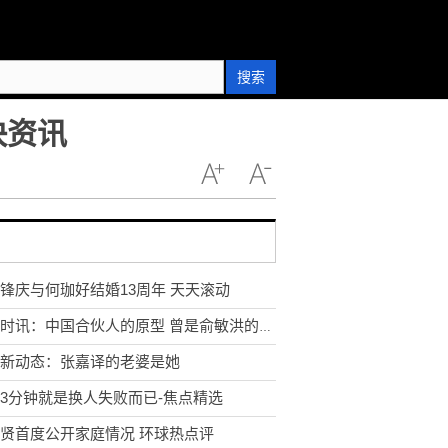
搜索
快资讯
锋庆与何珈好结婚13周年 天天滚动
环球时讯：中国合伙人的原型 曾是俞敏洪的合伙人
新动态：张嘉译的老婆是她
3分钟就是换人失败而已-焦点精选
贤首度公开家庭情况 环球热点评