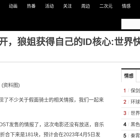
动画
热番
活动
关注
周边
二次元
情感
开，狼姐获得自己的ID核心:世界
情感
(资料图)
保剑
现了不少关于假面骑士的相关情报，我们一起来
世界
黑色
OST发售的情报了，这次电影还没有放送，音乐
折合下来是181块，预计会在2023年4月5日发
秦霄