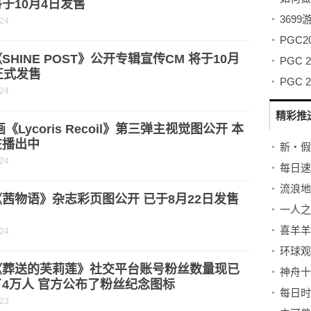
于10月4日发售
369
-24
SHINE POST》公开专辑宣传CM 将于10月
PGC
正式发售
-24
精彩推
画《Lycoris Recoil》第三弹主视觉图公开 本
在播出中
-24
茜物语》杂志彩页图公开 已于8月22日发售
-24
《葬送的芙莉莲》社交平台账号粉丝数量现已
神舟十
4万人 官方公布了粉丝纪念图标
-23