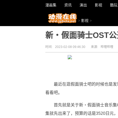
漫画集
资讯
演出
影视
酷玩
>
影视
>
新・假面骑士OST公
时间:
2023-02-08 09:46:30
来源:
哔哩哔哩
最近在逛假面骑士吧的时候也是发
看看吧。
首先就是关于新・假面骑士音乐集
集就先出来了，预算的话是3520日元，