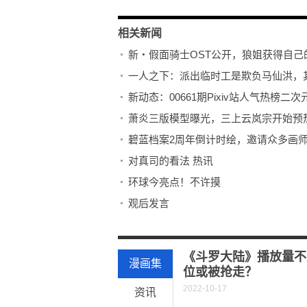
相关新闻
新・假面骑士OST公开，狼姐获得自己的
一人之下：派出临时工是欺负马仙洪，
新动态：00661期Pixiv站人气热榜二
萧炎三版模型曝光，三上云岚宗开始预
碧蓝档案2周年倒计时绘，邀请众多画
对真司的看法 热讯
环球今亮点！不许摸
观后发言
假面骑士极狐-第22集预告＆第21集导
《火影忍者》“迈特凯”的实力如何？
《斗罗大陆》播放量不
漫画集
位或被抢走？
2022-10-17
资讯