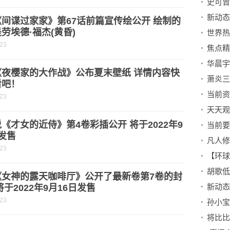
间谍过家家》第67话前篇宣传绘公开 绘制的
劳埃德·福杰(黄昏)
-23
华晨宇
《夜樱家的大作战》公布夏末壁纸 详情内容快
看吧！
-23
《才女的近侍》第4卷彩插公开 将于2022年9
发售
-23
《女神的露天咖啡厅》公开了最新卷第7卷的封
将于2022年9月16日发售
-23