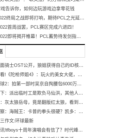
9游戏告诉你，如何边玩游戏边拿零花钱
PGC2022终局之战即将打响，期待PCL之光延续迈向最高顶峰！
 2022首周战罢，PCL赛区完成六进四！
PGC 2022即将揭开帷幕！PCL蓄势待发剑指至高荣耀！
送
新・假面骑士OST公开，狼姐获得自己的ID核心:世界快资讯
每日速看!《陀枪师姐4》：玩火的美女大佬，陷入总督察情网，要了命的执着
流浪地球2：拍第一部时吴京自掏腰包6000万，直接向科幻电影宣战-当前消息
一人之下：派出临时工是欺负马仙洪，其他人也能剿灭碧游村？-天天观热点
喜羊羊：灰太狼岳母，竟是翻版红太狼，看到她的颜值，网友：实名羡慕 世界报道
环球观察：海贼王：卡普的拳头很硬？凯多：让他2拳，红发：让他5拳，他：让他打一天
三作文:环球最新
每日时讯!tfboys十周年演唱会有信了？时代峰峻称规划中，但没把话说死