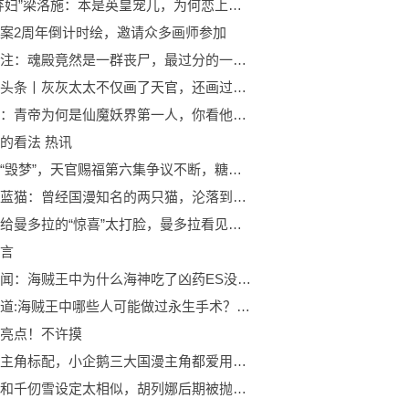
“豪门弃妇”梁洛施：本是英皇宠儿，为何恋上大22岁的李泽楷？
案2周年倒计时绘，邀请众多画师参加
世界关注：魂殿竟然是一群丧尸，最过分的一毛钱特效，斗破苍穹变国产丧尸片
环球热头条丨灰灰太太不仅画了天官，还画过魔道，皎皎君子蓝湛来咯，太会画了
星辰变：青帝为何是仙魔妖界第一人，你看他这两次出手就知道了？ 观天下
的看法 热讯
绘梦变“毁梦”，天官赐福第六集争议不断，糖份过多，谢怜被抢词-最新消息
虹猫和蓝猫：曾经国漫知名的两只猫，沦落到现在的无人问津
建鹏留给曼多拉的“惊喜”太打脸，曼多拉看见的时候脸都扭曲……-要闻速递
言
环球要闻：海贼王中为什么海神吃了凶药ES没有变老，霍迪等人却衰老至极？
天天报道:海贼王中哪些人可能做过永生手术？洛克斯和伊姆可能性很大！
亮点！不许摸
火莲成主角标配，小企鹅三大国漫主角都爱用，网友：压力来到吞噬
胡列娜和千仞雪设定太相似，胡列娜后期被抛弃，多亏了动画有高光