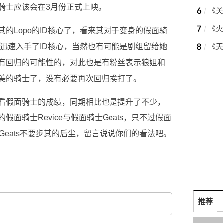
骑士应该会在3月份正式上映。
的Lopo的ID核心了，看来其对于变身的假面骑
是迅速入手了ID核心，当然也有可能是剧组留给她
有回归的可能性的，对此也是有粉丝表示狼姐和
美的骑士了，没有必要再次回归挨打了。
看假面骑士的成绩，同期相比也是提升了不少，
面骑士Revice与假面骑士Geats，只不过假面
士Geats不要步其的后尘，留言说说你们的看法吧。
推荐