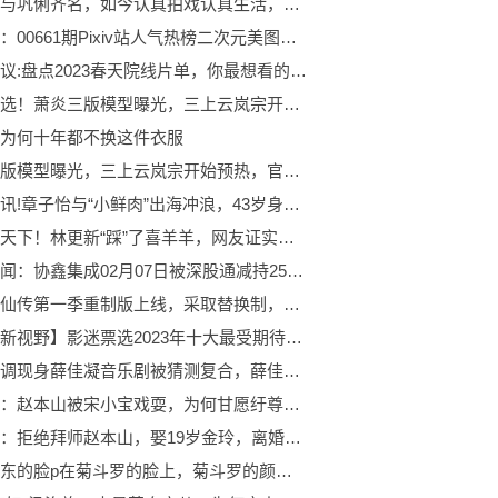
史可曾与巩俐齐名，如今认真拍戏认真生活，与外籍丈夫很幸福|世界报资讯
新动态：00661期Pixiv站人气热榜二次元美图精选
世界热议:盘点2023春天院线片单，你最想看的是哪一部？
焦点精选！萧炎三版模型曝光，三上云岚宗开始预热，官方即将达成一个新成就
为何十年都不换这件衣服
萧炎三版模型曝光，三上云岚宗开始预热，官方即将达成一个新成就
当前资讯!章子怡与“小鲜肉”出海冲浪，43岁身材婀娜，路人视角白到发光
天天观天下！林更新“踩”了喜羊羊，网友证实作为演员喜羊羊比林更新还厉害
当前要闻：协鑫集成02月07日被深股通减持252.55万股
凡人修仙传第一季重制版上线，采取替换制，缓兵之计网友恐难买账 世界快播
【环球新视野】影迷票选2023年十大最受期待影片
胡歌低调现身薛佳凝音乐剧被猜测复合，薛佳凝发文引热议，爱与不爱一目了然:全球热闻
新动态：赵本山被宋小宝戏耍，为何甘愿纡尊降贵扶他上位？小沈阳心如明镜
孙小宝：拒绝拜师赵本山，娶19岁金玲，离婚以后认小网红当干爹-全球头条
将比比东的脸p在菊斗罗的脸上，菊斗罗的颜值瞬间飙升-焦点热讯