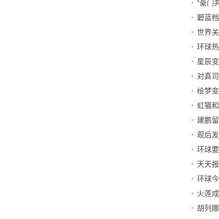
碧蓝档
对真司
观后发
环球今