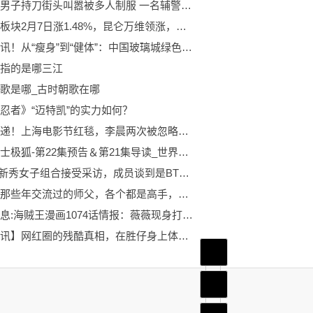
成都一男子持刀街头叫嚣被多人制服 一名辅警被划伤
云游戏板块2月7日涨1.48%，昆仑万维领涨，主力资金净流入4.29亿元
环球短讯！从“瘦身”到“健体”：中国玻璃城绿色发展“三连跳”
指的是哪三江
歌是哪_古时朝歌在哪
忍者》“迈特凯”的实力如何？
全球速递！上海电影节红毯，李晨两次被忽略不是没道理，短短一句发言就彻底“露馅”
假面骑士极狐-第22集预告＆第21集导读_世界视讯
CUBE新秀女子组合接受采访，成员谈到是BTS激励她们成为偶像！
李小龙那些年交流过的师父，各个都是高手，怪不得他能创立截拳道
全球信息:海贼王漫画1074话情报：薇薇现身打破死亡谣言，波妮进入熊的记忆
【报资讯】网红圈的残酷真相，在胜仔身上体现得淋漓尽致
首页
频道