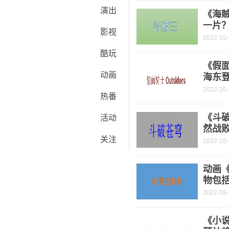
演出
《海
一片
影视
2022-10
酷玩
《假面
动画
海东
2022-10
热番
《斗破
活动
然战
关注
2022-10
动画
物包
2022-08
《小