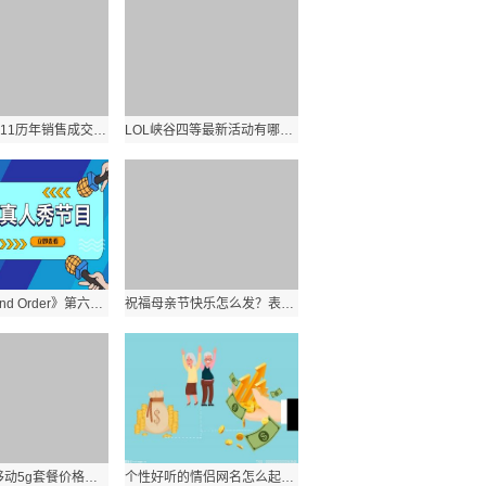
淘宝天猫双11历年销售成交额数据是多少？历年双十一淘宝天猫业绩分析？ 环球实时
LOL峡谷四等最新活动有哪些？活动规则奖励有哪些？:世界看热讯
《Fate Grand Order》第六章怎么玩？FGO第六章敌方配置汇总？_世界报资讯
祝福母亲节快乐怎么发？表达了妈妈辛苦了女神节日快乐的句子有哪些？
2021中国移动5g套餐价格是多少？移动5g卡最新流量套餐资费一览表？
个性好听的情侣网名怎么起？简短配对情侣昵称专用有哪些？