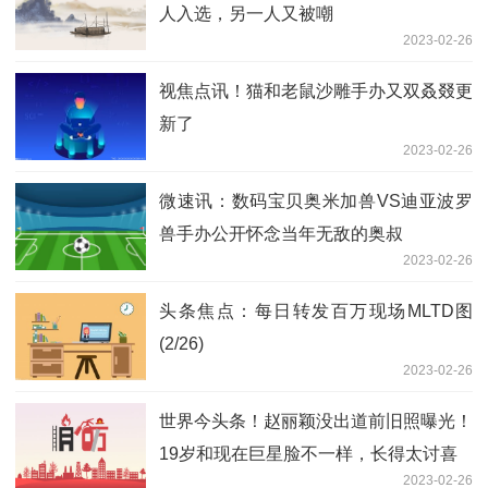
人入选，另一人又被嘲
2023-02-26
视焦点讯！猫和老鼠沙雕手办又双叒叕更
新了
2023-02-26
微速讯：数码宝贝奥米加兽VS迪亚波罗
兽手办公开怀念当年无敌的奥叔
2023-02-26
头条焦点：每日转发百万现场MLTD图
(2/26)
2023-02-26
世界今头条！赵丽颖没出道前旧照曝光！
19岁和现在巨星脸不一样，长得太讨喜
2023-02-26