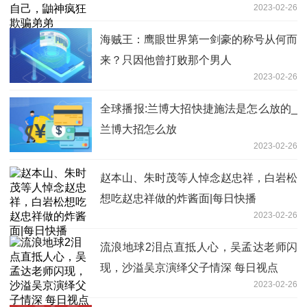
2023-02-26
海贼王：鹰眼世界第一剑豪的称号从何而
来？只因他曾打败那个男人
2023-02-26
全球播报:兰博大招快捷施法是怎么放的_
兰博大招怎么放
2023-02-26
赵本山、朱时茂等人悼念赵忠祥，白岩松
想吃赵忠祥做的炸酱面|每日快播
2023-02-26
流浪地球2泪点直抵人心，吴孟达老师闪
现，沙溢吴京演绎父子情深 每日视点
2023-02-26