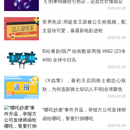
飞”的事情砸挂引热议，还是壮壮懂观众
2023-02-26
世界热议:邓超发王源被公主抱视频，配
文嚣张可爱，暴露新电影进程
2023-02-26
B站番剧/国产动画数据周报 #662 (23冬
#09) 全球今日讯
2023-02-26
《X战警》，最初天启四骑士都忠心耿
耿，为何选新骑士却识人不明|全球聚焦
2023-02-26
“哪吒抄袭”事件升温，举报方公司发律师
函给哪吒，誓要打倒哪吒
2023-02-26