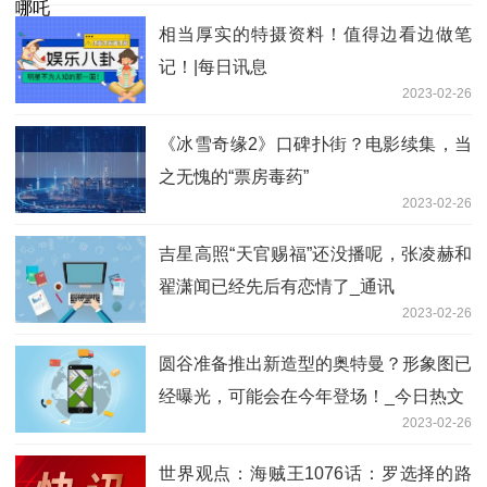
相当厚实的特摄资料！值得边看边做笔
记！|每日讯息
2023-02-26
《冰雪奇缘2》口碑扑街？电影续集，当
之无愧的“票房毒药”
2023-02-26
吉星高照“天官赐福”还没播呢，张凌赫和
翟潇闻已经先后有恋情了_通讯
2023-02-26
圆谷准备推出新造型的奥特曼？形象图已
经曝光，可能会在今年登场！_今日热文
2023-02-26
世界观点：海贼王1076话：罗选择的路