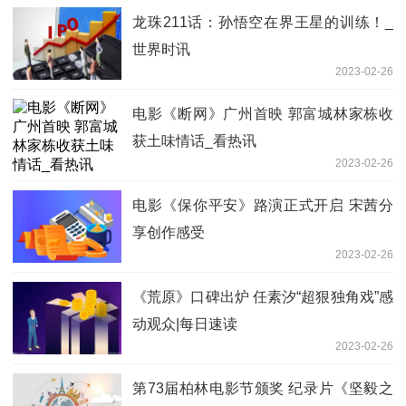
龙珠211话：孙悟空在界王星的训练！_
世界时讯
2023-02-26
电影《断网》广州首映 郭富城林家栋收
获土味情话_看热讯
2023-02-26
电影《保你平安》路演正式开启 宋茜分
享创作感受
2023-02-26
《荒原》口碑出炉 任素汐“超狠独角戏”感
动观众|每日速读
2023-02-26
第73届柏林电影节颁奖 纪录片《坚毅之