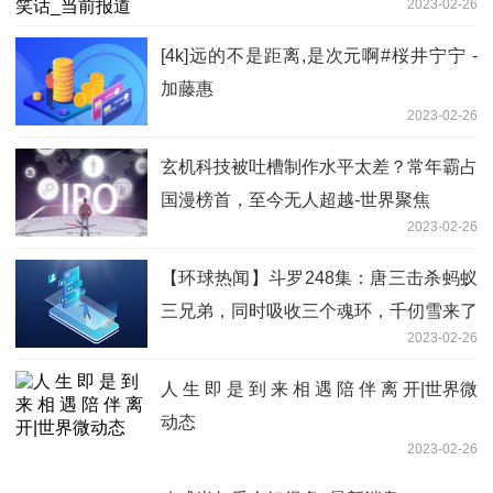
2023-02-26
[4k]远的不是距离,是次元啊#桜井宁宁 -
加藤惠
2023-02-26
玄机科技被吐槽制作水平太差？常年霸占
国漫榜首，至今无人超越-世界聚焦
2023-02-26
【环球热闻】斗罗248集：唐三击杀蚂蚁
三兄弟，同时吸收三个魂环，千仞雪来了
2023-02-26
人 生 即 是 到 来 相 遇 陪 伴 离 开|世界微
动态
2023-02-26