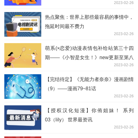
2023-02-26
热点聚焦：世界上那些最容易的事情中，
拖延时间最不费力
2023-02-26
萌系(×恋爱)动漫表情包补给站第三十四
期——《小智是女生！》new更新至第八
2023-02-26
集
【完结待定】《无能力者奈奈》漫画剧情
（9）——漫画79~81话
2023-02-26
【授权汉化短漫】你侑姐妹！ 系列
03（lily） 世界最资讯
2023-02-26