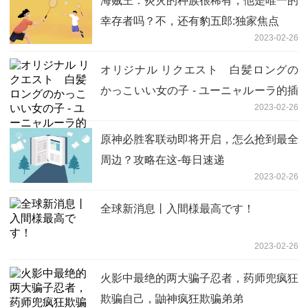
海贼王：炎灾的种族很稀有，他是唯一的
幸存者吗？不，还有豹五郎:独家焦点
2023-02-26
オリジナル リクエスト 白髪ロングの
かっこいい女の子 - ユーニャルーラ的插
2023-02-26
画 初七【12P】:全球热议
原神必胜客联动即将开启，怎么抢到最全
周边？攻略在这-每日速递
2023-02-26
全球新消息丨入間様最高です！
2023-02-26
火影中最绝的两大骗子忍者，药师兜疯狂
欺骗自己，鼬神疯狂欺骗弟弟