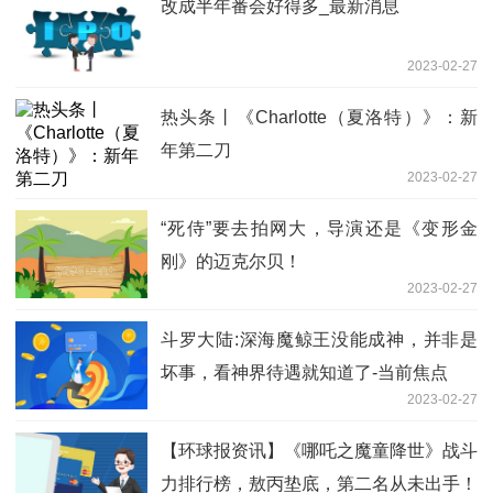
改成半年番会好得多_最新消息
2023-02-27
热头条丨《Charlotte（夏洛特）》：新
年第二刀
2023-02-27
“死侍”要去拍网大，导演还是《变形金
刚》的迈克尔贝！
2023-02-27
斗罗大陆:深海魔鲸王没能成神，并非是
坏事，看神界待遇就知道了-当前焦点
2023-02-27
【环球报资讯】《哪吒之魔童降世》战斗
力排行榜，敖丙垫底，第二名从未出手！