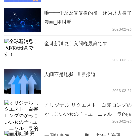
唯一一个反反复复看的番，还为此去看了
漫画_即时看
2023-02-26
全球新消息丨入間様最高です！
2023-02-26
人间不是地狱_世界报道
2023-02-26
オリジナル リクエスト 白髪ロングの
かっこいい女の子 - ユーニャルーラ的插
2023-02-26
画 初七【12P】:全球热议
一周虹咲 第二十二期 上半:焦点资讯