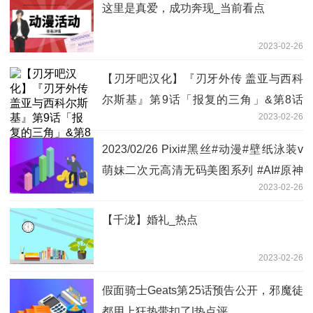
这里是真爱，成功奔现_当前看点
2023-02-26
【刃牙吧汉化】『刃牙外传 盖亚与西科
尔斯基』第9话「报复的三角」&第8话
2023-02-26
「魔法咒语」-世界热讯
2023/02/26 Pixi#黑丝#动漫#壁纸泳装v
萌妹二次元高清无码美图系列 #AI#原神
2023-02-26
#-热门
【千泷】婚礼_热点
2023-02-26
假面骑士Geats第25话预告公开，邪魔徒
都用上狂热带扣了|热点评