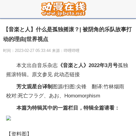
【音楽と人】什么是孤独摇滚？| 被阴角的乐队故事打
动的理由|世界视点
时间：2023-02-27 05:33:44 来源：哔哩哔哩
本文出自音乐杂志
《音楽と人》2022年3月号
孤独
摇滚特辑。原文参见 此动态链接
芳文观星台译制
图源/扫图:尖锋 翻译:竹林烟雨
校对:死亡フラグ、あお、Homomorphism
本篇为特辑其中的一篇栏目，特辑全篇请看：
【资料图】