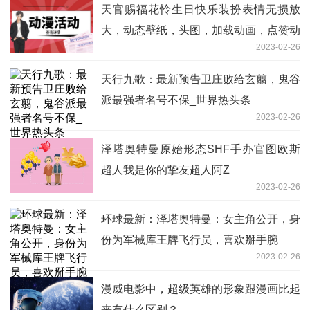
天官赐福花怜生日快乐装扮表情无损放
大，动态壁纸，头图，加载动画，点赞动
2023-02-26
画 天天滚动
天行九歌：最新预告卫庄败给玄翦，鬼谷
派最强者名号不保_世界热头条
2023-02-26
泽塔奥特曼原始形态SHF手办官图欧斯
超人我是你的挚友超人阿Z
2023-02-26
环球最新：泽塔奥特曼：女主角公开，身
份为军械库王牌飞行员，喜欢掰手腕
2023-02-26
漫威电影中，超级英雄的形象跟漫画比起
来有什么区别？