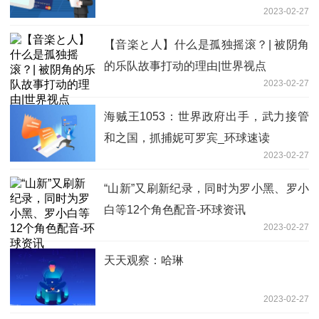
2023-02-27
【音楽と人】什么是孤独摇滚？| 被阴角
的乐队故事打动的理由|世界视点
2023-02-27
海贼王1053：世界政府出手，武力接管
和之国，抓捕妮可罗宾_环球速读
2023-02-27
“山新”又刷新纪录，同时为罗小黑、罗小
白等12个角色配音-环球资讯
2023-02-27
天天观察：哈琳
2023-02-27