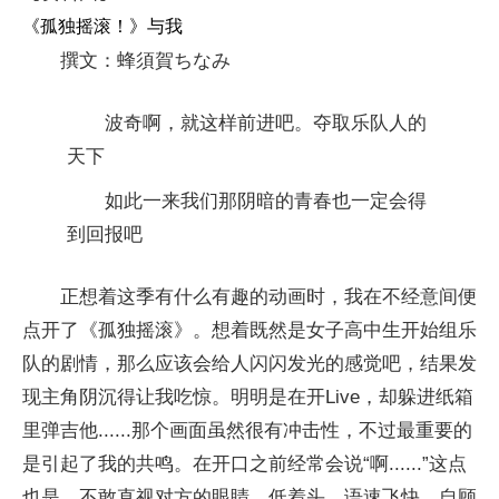
《孤独摇滚！》与我
撰文：蜂須賀ちなみ
波奇啊，就这样前进吧。夺取乐队人的
天下
如此一来我们那阴暗的青春也一定会得
到回报吧
正想着这季有什么有趣的动画时，我在不经意间便
点开了《孤独摇滚》。想着既然是女子高中生开始组乐
队的剧情，那么应该会给人闪闪发光的感觉吧，结果发
现主角阴沉得让我吃惊。明明是在开Live，却躲进纸箱
里弹吉他......那个画面虽然很有冲击性，不过最重要的
是引起了我的共鸣。在开口之前经常会说“啊......”这点
也是。不敢直视对方的眼睛、低着头、语速飞快、自顾