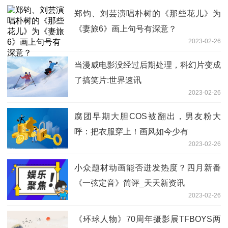
郑钧、刘芸演唱朴树的《那些花儿》为
《妻旅6》画上句号有深意？
2023-02-26
当漫威电影没经过后期处理，科幻片变成
了搞笑片:世界速讯
2023-02-26
腐团早期大胆COS被翻出，男友粉大
呼：把衣服穿上！画风如今少有
2023-02-26
小众题材动画能否迸发热度？四月新番
《一弦定音》简评_天天新资讯
2023-02-26
《环球人物》70周年摄影展TFBOYS两