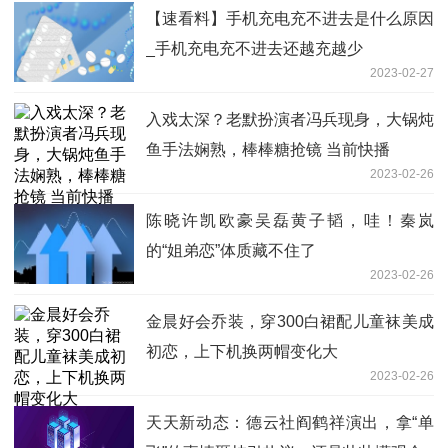
【速看料】手机充电充不进去是什么原因
_手机充电充不进去还越充越少
2023-02-27
入戏太深？老默扮演者冯兵现身，大锅炖
鱼手法娴熟，棒棒糖抢镜 当前快播
2023-02-26
陈晓许凯欧豪吴磊黄子韬，哇！秦岚
的“姐弟恋”体质藏不住了
2023-02-26
金晨好会乔装，穿300白裙配儿童袜美成
初恋，上下机换两帽变化大
2023-02-26
天天新动态：德云社阎鹤祥演出，拿“单