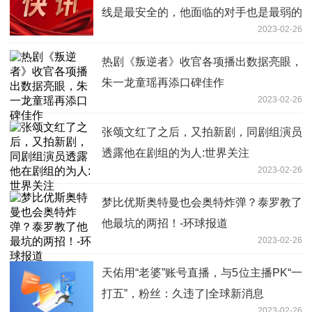
线是最安全的，他面临的对手也是最弱的
2023-02-26
热剧《叛逆者》收官各项播出数据亮眼，
朱一龙童瑶再添口碑佳作
2023-02-26
张颂文红了之后，又拍新剧，同剧组演员
透露他在剧组的为人:世界关注
2023-02-26
梦比优斯奥特曼也会奥特炸弹？泰罗教了
他最坑的两招！-环球报道
2023-02-26
天佑用“老婆”账号直播，与5位主播PK“一
打五”，粉丝：久违了|全球新消息
2023-02-26