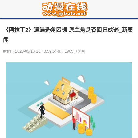
《阿拉丁2》遭遇选角困顿 原主角是否回归成谜_新要
闻
时间：2023-03-18 16:43:59 来源：1905电影网