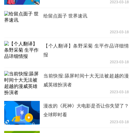
2023-03-18
给留点面子 世界速讯
2023-03-18
【个人翻译】条野采菊 生平作品详细情
报
2023-03-18
当前快报:舔屏时间十大无法被超越的漫
威英雄扮演者
2023-03-18
漫改的《死神》大电影是否让你失望了？
全球即时看
2023-03-18