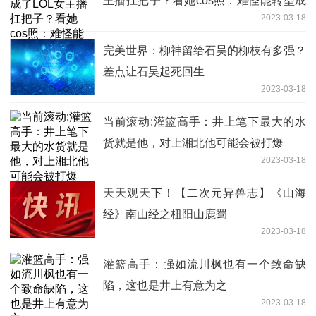
主播扛把子？看她cos照：难怪能转型成
2023-03-18
功
完美世界：柳神留给石昊的柳枝有多强？
差点让石昊起死回生
2023-03-18
当前滚动:灌篮高手：井上笔下最大的水
货就是他，对上湘北他可能会被打爆
2023-03-18
天天观天下！【二次元异兽志】《山海
经》南山经之杻阳山鹿蜀
2023-03-18
灌篮高手：强如流川枫也有一个致命缺
陷，这也是井上有意为之
2023-03-18