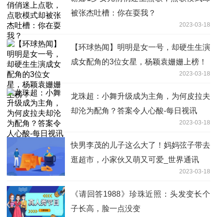
被张杰吐槽：你在耍我？
2023-03-18
【环球热闻】明明是女一号，却硬生生演
成女配角的3位女星，杨颖袁姗姗上榜！
2023-03-18
龙珠超：小舞升级成为主角，为何皮拉夫
却沦为配角？答案令人心酸-每日视讯
2023-03-18
快男李茂的儿子这么大了！妈妈弦子带去
逛超市，小家伙又萌又可爱_世界通讯
2023-03-18
《请回答1988》珍珠近照：头发变长个
子长高，脸一点没变