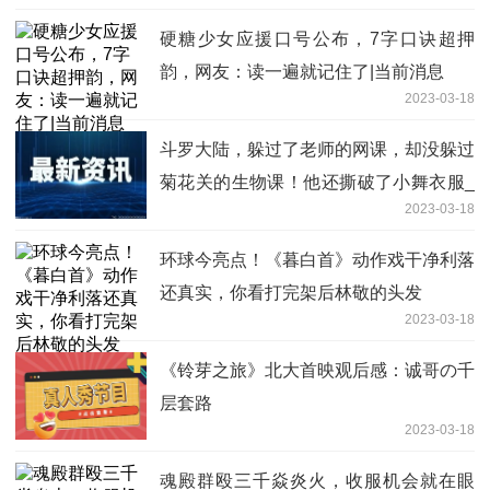
硬糖少女应援口号公布，7字口诀超押
韵，网友：读一遍就记住了|当前消息
2023-03-18
斗罗大陆，躲过了老师的网课，却没躲过
菊花关的生物课！他还撕破了小舞衣服_
2023-03-18
环球精选
环球今亮点！《暮白首》动作戏干净利落
还真实，你看打完架后林敬的头发
2023-03-18
《铃芽之旅》北大首映观后感：诚哥の千
层套路
2023-03-18
魂殿群殴三千焱炎火，收服机会就在眼