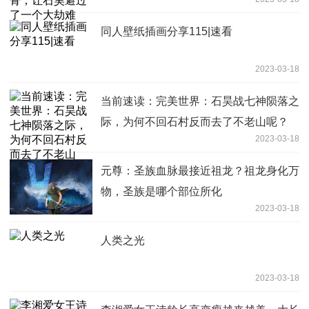
同人壁纸插画分享115|速看
2023-03-18
当前速读：完美世界：石昊战七神陨落之
际，为何不回石村反而去了不老山呢？
2023-03-18
元尊：圣族血脉最接近祖龙？祖龙身化万
物，圣族是哪个部位所化
2023-03-18
人类之光
2023-03-18