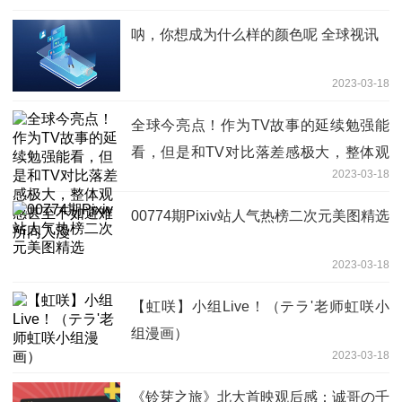
呐，你想成为什么样的颜色呢 全球视讯
2023-03-18
全球今亮点！作为TV故事的延续勉强能
看，但是和TV对比落差感极大，整体观
2023-03-18
感甚至不如避难所同人漫
00774期Pixiv站人气热榜二次元美图精选
2023-03-18
【虹咲】小组Live！（テラ'老师虹咲小
组漫画）
2023-03-18
《铃芽之旅》北大首映观后感：诚哥の千