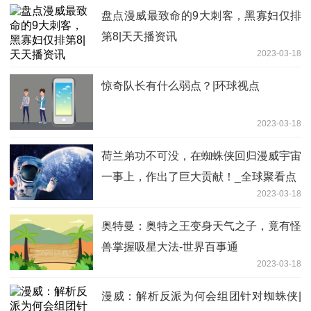
盘点漫威最致命的9大刺客，黑寡妇仅排
第8|天天播资讯
2023-03-18
惊奇队长有什么弱点？|环球视点
2023-03-18
荷兰弟功不可没，在蜘蛛侠回归漫威宇宙
一事上，作出了巨大贡献！_全球聚看点
2023-03-18
奥特曼：奥特之王变身天气之子，竟有怪
兽掌握吸星大法-世界百事通
2023-03-18
漫威：解析反派为何会组团针对蜘蛛侠|