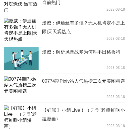
当前热门
2023-03-18
漫威：伊迪丝有多强？无人机肯定不是上
限|天天观热点
2023-03-18
漫威：解析风暴战斧为何种不出格鲁特
2023-03-18
00774期Pixiv站人气热榜二次元美图精选
2023-03-18
【虹咲】小组Live！（テラ'老师虹咲小
组漫画）
2023-03-18