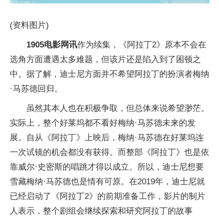
(资料图片)
1905电影网讯
作为续集，《阿拉丁2》原本不会在
选角方面遭遇太多难题，但该片还是陷入到了困顿之
中。据了解，迪士尼方面并不希望阿拉丁的扮演者梅纳
·马苏德回归。
虽然其本人也在积极争取，但总体来说希望渺茫。
实际上，整个好莱坞都不看好梅纳·马苏德未来的发
展。自从《阿拉丁》上映后，梅纳·马苏德在好莱坞连
一次试镜的机会都没有获得。而整部《阿拉丁》也是依
靠威尔·史密斯的唱跳才得以成立。所以，迪士尼想要
雪藏梅纳·马苏德也是情有可原。在2019年，迪士尼就
已经启动了《阿拉丁2》的前期准备工作，影片的制片
人表示，整个剧组会继续探索和研究阿拉丁的故事