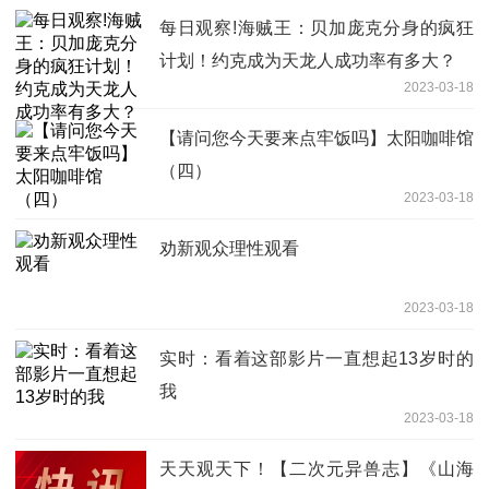
每日观察!海贼王：贝加庞克分身的疯狂
计划！约克成为天龙人成功率有多大？
2023-03-18
【请问您今天要来点牢饭吗】太阳咖啡馆
（四）
2023-03-18
劝新观众理性观看
2023-03-18
实时：看着这部影片一直想起13岁时的
我
2023-03-18
天天观天下！【二次元异兽志】《山海