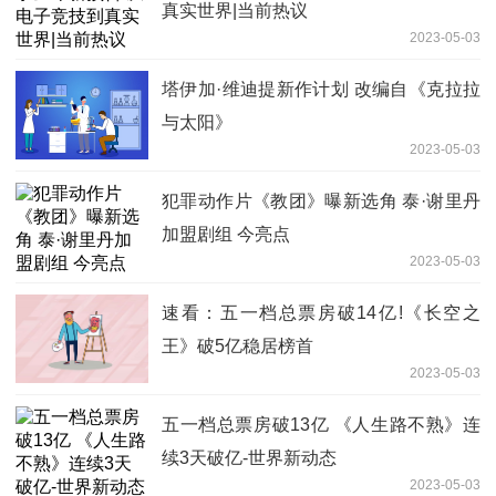
真实世界|当前热议
2023-05-03
塔伊加·维迪提新作计划 改编自《克拉拉
与太阳》
2023-05-03
犯罪动作片《教团》曝新选角 泰·谢里丹
加盟剧组 今亮点
2023-05-03
速看：五一档总票房破14亿!《长空之
王》破5亿稳居榜首
2023-05-03
五一档总票房破13亿 《人生路不熟》连
续3天破亿-世界新动态
2023-05-03