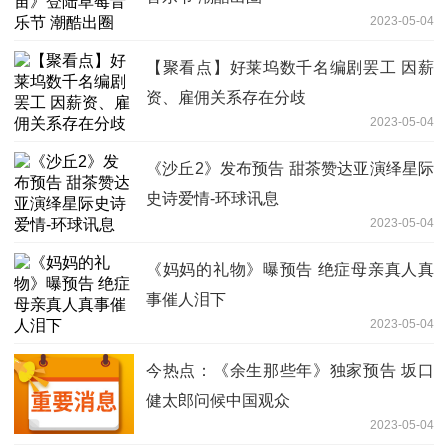
2023-05-04
【聚看点】好莱坞数千名编剧罢工 因薪
资、雇佣关系存在分歧
2023-05-04
《沙丘2》发布预告 甜茶赞达亚演绎星际
史诗爱情-环球讯息
2023-05-04
《妈妈的礼物》曝预告 绝症母亲真人真
事催人泪下
2023-05-04
今热点：《余生那些年》独家预告 坂口
健太郎问候中国观众
2023-05-04