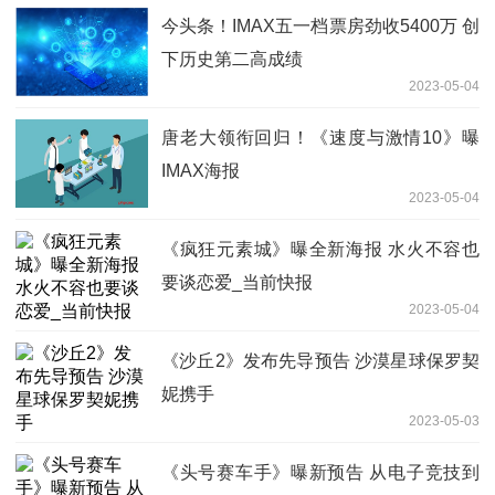
今头条！IMAX五一档票房劲收5400万 创
下历史第二高成绩
2023-05-04
唐老大领衔回归！《速度与激情10》曝
IMAX海报
2023-05-04
《疯狂元素城》曝全新海报 水火不容也
要谈恋爱_当前快报
2023-05-04
《沙丘2》发布先导预告 沙漠星球保罗契
妮携手
2023-05-03
《头号赛车手》曝新预告 从电子竞技到