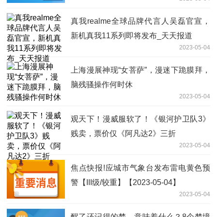
真我realme全球品牌代言人吴磊官宣，
新机真我11系列即将发布_天天报道
2023-05-04
上海漫展神现“女菩萨”，漫迷下跪膜拜，
脑残骚操作何时休
2023-05-04
观天下！漫威服软了！《银河护卫队3》
贱卖，票价仅《阿凡达2》三折
2023-05-04
焦点快报!应城市气象台发布雷电黄色预
警【III级/较重】【2023-05-04】
2023-05-04
醒了还记得的梦，意味着什么？8个梦境