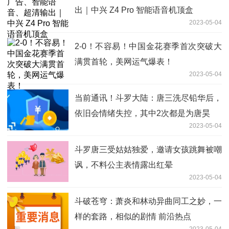
出｜中兴 Z4 Pro 智能语音机顶盒
2023-05-04
2-0！不容易！中国金花赛季首次突破大
满贯首轮，美网运气爆表！
2023-05-04
当前通讯！斗罗大陆：唐三洗尽铅华后，
依旧会情绪失控，其中2次都是为唐昊
2023-05-04
斗罗唐三受姑姑独爱，邀请女孩跳舞被嘲
讽，不料公主表情露出红晕
2023-05-04
斗破苍穹：萧炎和林动异曲同工之妙，一
样的套路，相似的剧情 前沿热点
2023-05-04