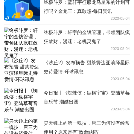
终极斗罗：蓝轩宇征服龙马星系的计划可
行吗？金龙王：真敢想-每日资讯
2023-05-04
终极斗罗：轩宇的金钱管理，带领团队疯
狂敛财，漫迷：老机灵鬼了
2023-05-04
《沙丘2》发布预告 甜茶赞达亚演绎星际
史诗爱情-环球讯息
2023-05-04
今日报丨《蜘蛛侠：纵横宇宙》登陆草莓
音乐节 潮酷出圈
2023-05-04
昊天锤上的第一魂技，唐三为何没有经常
使用？原来是有“致命缺陷“