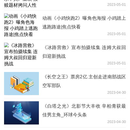
2023-05-01
动画《小鸡快跑2》曝角色海报 小鸡踏上
逃跑路途|焦点快看
2023-05-01
《冰路营救》宣布拍摄续集 连姆大叔回
归迎新挑战
2023-05-01
《长空之王》票房2亿 主创走进南部战区
空军部队
2023-04-30
《白塔之光》北影节大丰收 辛柏青获最
佳男主角_环球今头条
2023-04-30