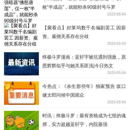
枚“半成品”，就能秒杀90级封号斗罗
2023-05-04
【聚看点】好莱坞数千名编剧罢工 因薪
资、雇佣关系存在分歧
2023-05-04
终极斗罗漫画：蓝轩宇被坑遇到强敌，原
恩辉辉似乎与她关系匪浅|今日热文
2023-05-04
今热点：《余生那些年》独家预告 坂口
健太郎问候中国观众
2023-05-04
时讯：终极斗罗：最有资格成为七怪的魂
师，实力超越蓝轩宇，内院最强