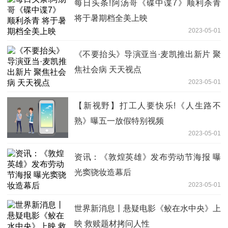
每日头条!阿汤哥《碟中谍7》顺利杀青
将于暑期档全美上映
2023-05-01
《不要抬头》导演亚当·麦凯推出新片 聚
焦社会病 天天视点
2023-05-01
【新视野】打工人要快乐!《人生路不
熟》曝五一放假特别视频
2023-05-01
资讯：《敦煌英雄》发布劳动节海报 曝
光窦骁妆造幕后
2023-05-01
世界新消息丨悬疑电影《鲛在水中央》上
映 救赎题材拷问人性