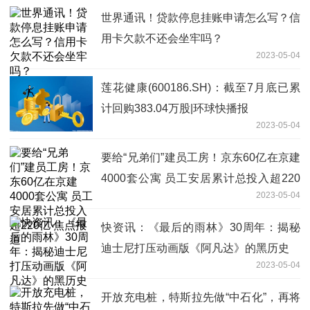
世界通讯！贷款停息挂账申请怎么写？信
用卡欠款不还会坐牢吗？
2023-05-04
莲花健康(600186.SH)：截至7月底已累
计回购383.04万股|环球快播报
2023-05-04
要给“兄弟们”建员工房！京东60亿在京建
4000套公寓 员工安居累计总投入超220
2023-05-04
亿 焦点报道
快资讯：《最后的雨林》30周年：揭秘
迪士尼打压动画版《阿凡达》的黑历史
2023-05-04
开放充电桩，特斯拉先做“中石化”，再将