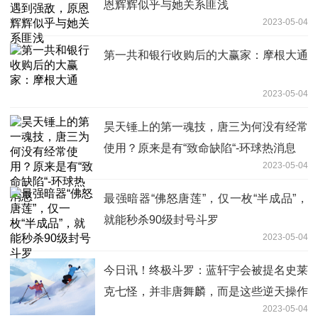
恩辉辉似乎与她关系匪浅
2023-05-04
第一共和银行收购后的大赢家：摩根大通
2023-05-04
昊天锤上的第一魂技，唐三为何没有经常
使用？原来是有“致命缺陷“-环球热消息
2023-05-04
最强暗器“佛怒唐莲”，仅一枚“半成品”，
就能秒杀90级封号斗罗
2023-05-04
今日讯！终极斗罗：蓝轩宇会被提名史莱
克七怪，并非唐舞麟，而是这些逆天操作
2023-05-04