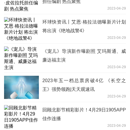
担任编剧 热点聚焦
2023-04-29
环球快资讯丨艾恩·格拉法德曝新片计划
将出演《绝地战警4》
2023-04-29
《宠儿》导演新作曝剧照 艾玛斯通、威
廉达福主演
2023-04-29
2023年五一档总票房破4亿 《长空之
王》强势领跑|天天观速讯
2023-04-29
回顾北影节精彩影片！4月29日1905APP
佳作连播
2023-04-29