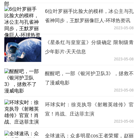
6位叶罗丽手比脸大的模样，冰公主与孔
雀神同步，王默罗丽像巨人-环球热资讯
2023-05-08
《星条红与皇室蓝》分级确定 限制级青
少年影片-天天信息
2023-05-08
醒醒吧，一部《银河护卫队3》，拯救不
了漫威电影
2023-05-08
环球实时：徐克执导《射雕英雄传》官
宣！肖战、庄达菲主演
2023-05-08
全球速讯：众多明星cos王者荣耀，赵丽