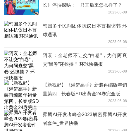
长》停拍探秘：一只耳后来怎么样了？
2023-05-08
韩国多个民间团体抗议日本首相访韩 环
球通讯
2023-05-08
阿衰：金老师不让交“白卷”，为何阿衰
交“黑卷”还挨揍？ 环球快播报
2023-05-08
【新视野】《灌篮高手》新装再编版年销
量第四，长春版SD出黄金24卷完全版
2023-05-08
昇腾AI开发者峰会2023解密昇腾AI开发
者套件_世界快播
2023-05-08