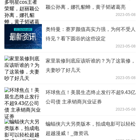
颖公孙离，娜扎貂蝉，黄子韬诸葛亮
2023-05-08
奥特曼：赛罗颜值高实力强，为何不受人
待见？看下圆谷的这些设定
2023-05-08
家里装修到底应该听谁的？为了这装修，
夫妻吵了好几天
2023-05-08
环球焦点！美晨生态终止发行不超9.43亿
公司债 主承销商兴业证券
2023-05-08
蝙蝠侠六大另类版本，拍成电影可以轻松
超越漫威！_微资讯