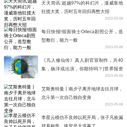
天天简讯:超越97%的科幻片，漫威靠他
狂揽大奖，历时五年回归再憋大招
2023-05-08
每日快报!假面骑士Orteca剧照公开，造
型敷衍，能力一般
2023-05-08
《凡人修仙传》真人剧官宣制作，共40
集，杨洋或出演，你期待吗？|世界报资
2023-05-08
讯
艾斯奥特曼丨南夕子离开地球去往月球，
北斗第一次自己独自变身
2023-05-08
李星云模仿不良帅以死开局，张子凡捡漏
登基称帝，终究是天道赢了