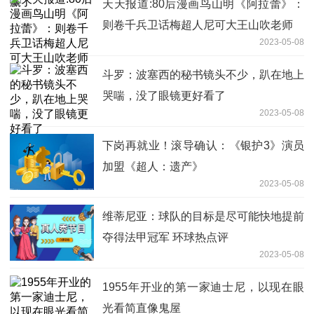
天天报道:80后漫画鸟山明《阿拉蕾》：
则卷千兵卫话梅超人尼可大王山吹老师
2023-05-08
斗罗：波塞西的秘书镜头不少，趴在地上
哭喘，没了眼镜更好看了
2023-05-08
下岗再就业！滚导确认：《银护3》演员
加盟《超人：遗产》
2023-05-08
维蒂尼亚：球队的目标是尽可能快地提前
夺得法甲冠军 环球热点评
2023-05-08
1955年开业的第一家迪士尼，以现在眼
光看简直像鬼屋