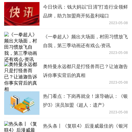
今日快讯：钱大妈以“日清”打造行业领鲜
品牌，助力加盟商开拓盈利端口
2023-05-08
《一拳超人》频出大场面，村田习惯放飞
自我，第三季动画还有戏么-资讯
2023-05-08
奥特曼永远都只是打怪兽而已？让迪迦告
诉你事实背后的真相
2023-05-08
热门看点：下岗再就业！滚导确认：《银
护3》演员加盟《超人：遗产》
2023-05-08
热头条丨《复联4》后漫威最佳的《银河