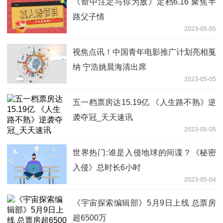
《命中注定与你为敌》定档6.16 聚焦半
路父子情
2023-05-05
视焦点讯！中国青年电影推广计划亮相戛
纳 宁浩姚晨海清出席
2023-05-05
五一档票房达15.19亿 《人生路不熟》逆
袭夺冠_天天速讯
2023-05-05
世界热门:谁是入侵地球的间谍？《秘密
入侵》总时长6小时
2023-05-04
《宇宙探索编辑部》5月9日上线 总票房
超6500万