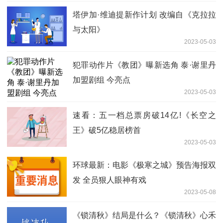
塔伊加·维迪提新作计划 改编自《克拉拉
与太阳》
2023-05-03
犯罪动作片《教团》曝新选角 泰·谢里丹
加盟剧组 今亮点
2023-05-03
速看：五一档总票房破14亿!《长空之
王》破5亿稳居榜首
2023-05-03
环球最新：电影《极寒之城》预告海报双
发 全员狠人眼神有戏
2023-05-08
《锁清秋》结局是什么？《锁清秋》心禾