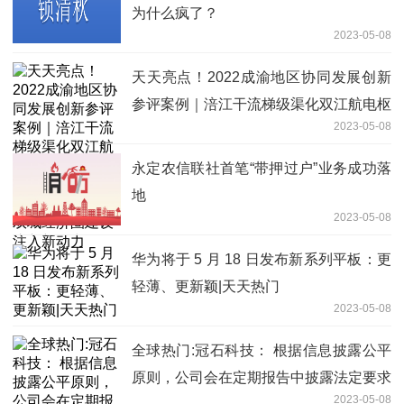
为什么疯了？
2023-05-08
天天亮点！2022成渝地区协同发展创新
参评案例｜涪江干流梯级渠化双江航电枢
2023-05-08
纽工程：畅通涪江“黄金水道” 为成渝地区
双城经济圈建设注入新动力
永定农信联社首笔“带押过户”业务成功落
地
2023-05-08
华为将于 5 月 18 日发布新系列平板：更
轻薄、更新颖|天天热门
2023-05-08
全球热门:冠石科技： 根据信息披露公平
原则，公司会在定期报告中披露法定要求
2023-05-08