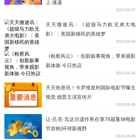
上-速递
2023-05-07
天天微速讯：《超级马力欧兄弟大电
影》：美国新移民的英雄梦
2023-05-06
《检察风云》：创新叙事视角，带来观影
新体验 今日热议
2023-05-06
天天热资讯！卡罗维发利国际电影节曝主
视觉 德普主演宣传片
2023-05-06
让-吕克·戈达尔遗作将在第76届戛纳电影
节首映|环球新视野
2023-05-06