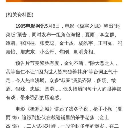
(相关资料图)
1905电影网讯
5月8日，电影《极寒之城》释出“起
菜版”预告，同时发布一组角色海报，夏雨、李立群、
谭凯、张国柱、张奕聪、金士杰、杨皓宇、王可如、冯
嘉怡、那志东、小么哥、焦刚、胡明亮相。
预告片节奏紧弛有度，金句不断，“除大恶之人，
我等当仁不让”“因为世人皆想独善其身”等台词正气十
足，令人热血沸腾。众多“叔圈”演员齐聚，多疑、皱
眉、狠辣、忠诚、圆滑......低头抬眉间每个人的眼神都
有戏，带来强烈的压迫感。
电影《极寒之城》讲述了凛冬子夜，枪手小顾（夏
雨 饰）追踪到蛰伏在裁缝铺里的杀手老焦（金士
杰 饰），二人试探对峙，一段尘封多年的惨案，在二