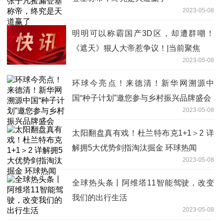
2023-05-08
明明可以称霸国产3D区，却遭群嘲！
《遮天》狠人大帝惹争议！|当前聚焦
2023-05-08
环球今亮点！来德清！新华网溯源中
国“种子计划”邀您参与乡村振兴品牌盛会
2023-05-08
太阳翻盘真有戏！杜兰特布克1+1＞2 详
解拥5大优势剑指淘汰掘金 环球热闻
2023-05-08
全球热头条丨阿维塔11智能驾驶，改变
我们的出行生活
2023-05-08