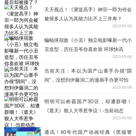
天天视点！《灌篮高手》神宗一郎为何会
被很多人认为其能力比不上三井寿？
2023-05-08
蝙蝠侠宿敌《小丑》独立电影曝新一代小
丑造型，历任丑爷你喜欢谁 环球快讯
2023-05-08
当前关注：本以为国产山寨手办很“阴
间”，没想到伊藤润二的漫画手办更可怕
2023-05-08
明明可以称霸国产3D区，却遭群嘲！
《遮天》狠人大帝惹争议！-当前动态
2023-05-08
通讯！80年代国产动画经典《黑猫警