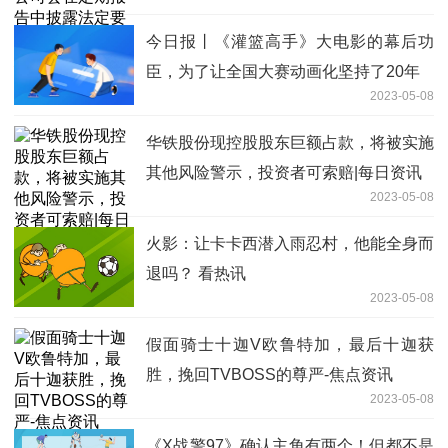
的股东数量信息，敬请关注
今日报丨《灌篮高手》大电影的幕后功
臣，为了让全国大赛动画化坚持了20年
2023-05-08
华铁股份现控股股东巨额占款，将被实施
其他风险警示，投资者可索赔|每日资讯
2023-05-08
火影：让卡卡西潜入雨忍村，他能全身而
退吗？ 看热讯
2023-05-08
假面骑士十迦V欧鲁特加，最后十迦获
胜，挽回TVBOSS的尊严-焦点资讯
2023-05-08
《X战警97》确认主角有两个！但都不是