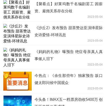
【聚看点】好莱坞数千名编剧罢工 因薪
资、雇佣关系存在分歧
2023-05-04
《沙丘2》发布预告 甜茶赞达亚演绎星际
史诗爱情-环球讯息
2023-05-04
《妈妈的礼物》曝预告 绝症母亲真人真
事催人泪下
2023-05-04
今热点：《余生那些年》独家预告 坂口
健太郎问候中国观众
2023-05-04
今头条！IMAX五一档票房劲收5400万 创