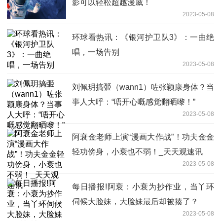
影可以轻松超越漫威！
2023-05-08
环球看热讯：《银河护卫队3》：一曲绝
唱，一场告别
2023-05-08
刘佩玥搞臦（wann1）咗张颖康身体？当
事人大呼：“唔开心嘅感觉翻晒嚟！”
2023-05-08
阿衰金老师上演“漫画大作战”！功夫金金
轻功傍身，小衰也不弱！_天天观速讯
2023-05-08
每日播报!阿衰：小衰为抄作业，当丫环
伺候大脸妹，大脸妹最后却被揍了？
2023-05-08