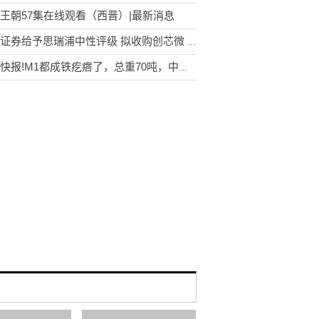
王朝57集在线观看（西晋）|最新消息
中邮证券给予思瑞浦中性评级 拟收购创芯微 业务协同多元化发展。_热闻
每日快报!M1都成铁疙瘩了，总重70吨，中了IED照样脱帽