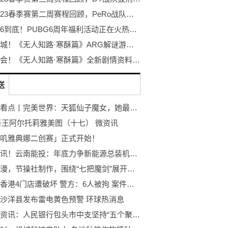
PCL2023春季赛第二周赛程回顾，PeRo战队绝地反击夺桂冠
不落幕6到底！PUBG6周年福利活动正在火热开启！
探秘冰城！《无人知路·寒酥篇》ARG解谜游戏！打破次元的更多可能！
冰雪盛会！《无人知路·寒酥篇》全新剧情资料片发布！ARG解谜游戏
送
世界快看点丨完美世界：天狐仙子魔女，她最终达到了什么的境界？结局又如何？
吾王阿尔托莉雅美图（十七） 微资讯
叽雅典娜二创赛」正式开始！
环球短讯！云南能投：年底力争新能源总装机规模突破200万千瓦
新番动漫，节操社制作，围绕“七把魔剑”展开的群像剧，7月播出 今日热文
比亚迪香港4门店遭破坏 警方：6人被拘 案件并非针对品牌-全球百事通
沙洋县发布雷电黄色预警 环球热消息
环球新资讯：人民银行包头市中支坚持“五个聚焦”推进涉诈“资金链”治理获实效