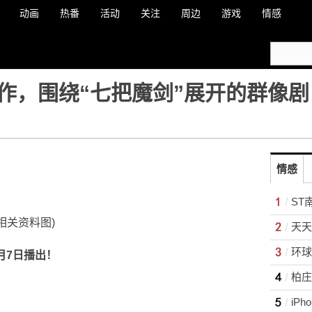
动画
热番
活动
关注
周边
游戏
情感
作，围绕“七把魔剑”展开的群像剧
情感
ST
(相关资料图)
7月7日播出！