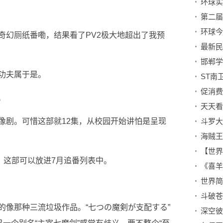
第二届
奇幻厕纸番嘞，结果看了PV2极大地超出了我预
功夫属于是。
ST南
促消费
。
像剧。可惜这部就12集，从校园开始讲怕是呈现
，这部可以放进7月追番列表中。
的像那种三流垃圾作品。“七つの魔剣が支配する”