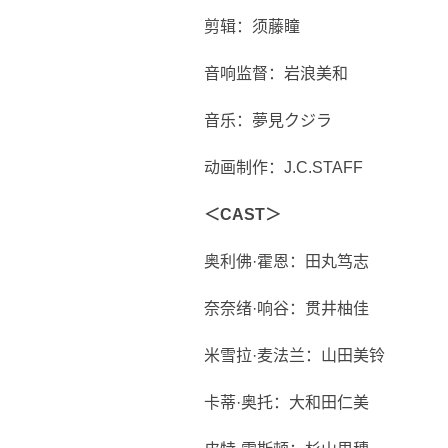
剪辑：须藤瞳
音响监督：岩浪美和
音乐：夢見クジラ
动画制作：J.C.STAFF
＜CAST＞
奥利佛·霍恩：田丸笃志
奈奈绪·响谷：贯井柚佳
米雪拉·麦法兰：山田美铃
卡蒂·奥托：大和田仁美