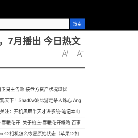
搜索
，7月播出 今日热文
南卫易主告败 接盘方资产状况堪忧
天天观天下！Shad0w波比游走杀人诛心 Angel妖狐精准魅惑 NIP先下一城
环球关注：开机黑屏半天才进系统-笔记本电脑开机总是黑屏不进入系统
柏庄·春暖花开_关于柏庄·春暖花开概略 百事通
iPhone12相机怎么恢复原始状态（苹果12如何恢复相机默认设置）_环球热消息