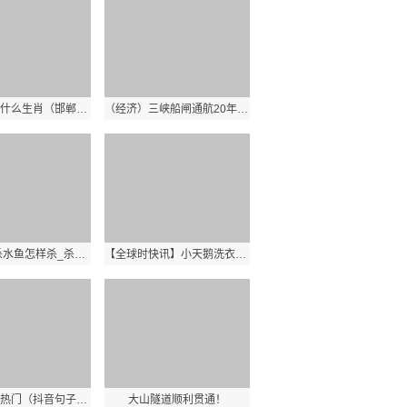
邯郸学步指什么生肖（邯郸学步是什么生肖）_全球今热点
（经济）三峡船闸通航20年累计货运量达19.1亿吨
每日速读!杀水鱼怎样杀_杀水鱼方法
【全球时快讯】小天鹅洗衣机是美的旗下的品牌吗（小天鹅被美的收购）
抖音句子上热门（抖音句子上热门简短真实） 当前快播
大山隧道顺利贯通！