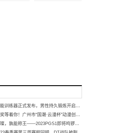
岩石智能训练器正式发布，男性持久锻炼开启智能浪潮
万元大奖等着你！广州市“国潮·云漫杯”动漫创作大赛开赛！
巨星璀璨，孰能称王——2023PGS1即将鸣锣开赛！
PCL2023春季赛第三周赛程回顾，DT战队披荆斩棘登顶周冠