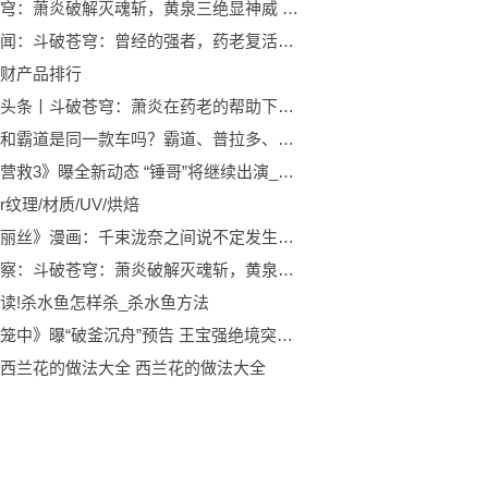
斗破苍穹：萧炎破解灭魂斩，黄泉三绝显神威 天天日报
焦点要闻：斗破苍穹：曾经的强者，药老复活！美杜莎击杀韩枫，魂殿带走灵魂
财产品排行
全球微头条丨斗破苍穹：萧炎在药老的帮助下，达到了斗王巅峰，三上云岚宗！
酷路泽和霸道是同一款车吗？霸道、普拉多、陆巡、酷路泽是什么关系？|环球时讯
《惊天营救3》曝全新动态 “锤哥”将继续出演_焦点快播
der纹理/材质/UV/烘焙
《莉可丽丝》漫画：千束泷奈之间说不定发生过的事-环球快报
天天观察：斗破苍穹：萧炎破解灭魂斩，黄泉三绝显神威
读!杀水鱼怎样杀_杀水鱼方法
《八角笼中》曝“破釜沉舟”预告 王宝强绝境突围-快看点
西兰花的做法大全 西兰花的做法大全