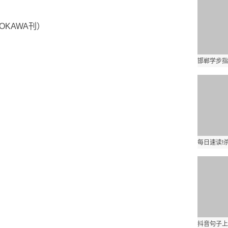
OKAWA刊）