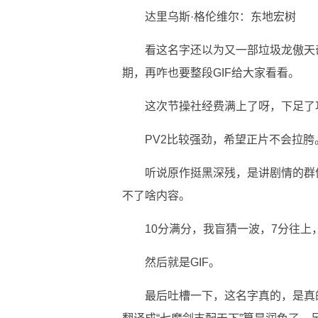
达里乌斯·格伦维尔：东地宏树
看这名字还以为又一部垃圾龙傲天
期，再咋也要整段GIF给大家看看。
这次节操社经费满上了呀，下足了
PV2比较强劲，希望正片不会拉胯
听说原作挺黑深残，是讲剧情的群
不了啥内容。
10分满分，我盲猜一波，7分往上
然后就是GIF。
最后吐槽一下，这名字真的，是真