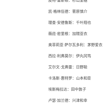
皮特·雷斯顿：杉山里穗
凯·格林伍德：菅原慎介
理查·安德鲁斯：千叶翔也
薇菈·密里根：加隈亚衣
奥菲莉亚·萨尔瓦多利：茅野爱衣
西拉·利弗莫尔：伊丸冈笃
艾尔文·戈弗雷：日野聪
卡洛斯·惠特罗：山本和臣
埃斯梅拉达：田中敦子
卢瑟·加兰德：兴津和幸