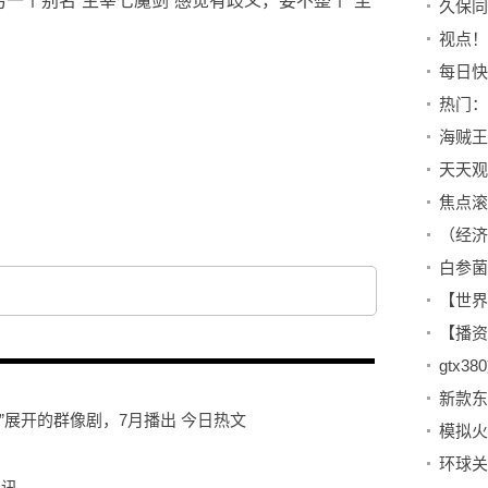
另一个别名“主宰七魔剑”感觉有歧义，要不整个“至
…
视点！
白参菌
gtx38
”展开的群像剧，7月播出 今日热文
资讯