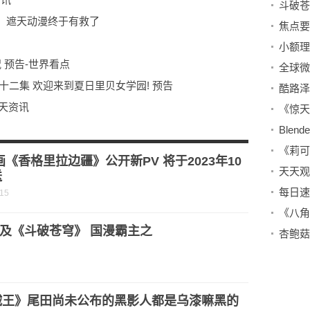
，遮天动漫终于有救了
小额理
 预告-世界看点
十二集 欢迎来到夏日里贝女学园! 预告
天天资讯
Blen
定发生过的事-环球快报
画《香格里拉边疆》公开新PV 将于2023年10
送
每日速
-15
及《斗破苍穹》 国漫霸主之
杏鲍菇
贼王》尾田尚未公布的黑影人都是乌漆嘛黑的