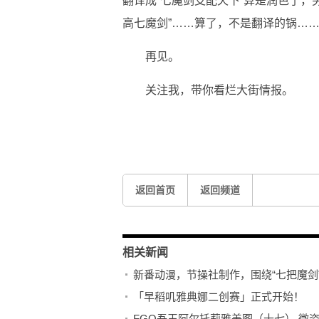
翻译成“七魔剑支配天下”算是润色了，
高七魔剑”……算了，不是翻译的锅…
再见。
关注我，带你看烂大街情报。
关键词：
返回首页
返回频道
相关新闻
新番动漫，节操社制作，围绕“七把魔剑
「早稻叽雅典娜二创赛」正式开始！
FGO吾王阿尔托莉雅美图（十七） 微