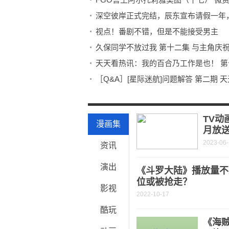
深空彼岸正式完结，辰东宣布请假一年
视点！番剧不错，但是不能接受男主
久保同学不放过我 第十二集 与主角庆祝
天天看热讯：我的百合乃工作是也！ 第
［Q&A］[星际迷航]问题解答 第二期 
Blender纹理/材质/UV/烘焙
《莉可丽丝》漫画：千束泷奈之间说不
TV动
漫画集
月放
2023-06
资讯
演出
《斗罗大陆》播放量不
位或被抢走？
影视
2022-10-17
酷玩
《海