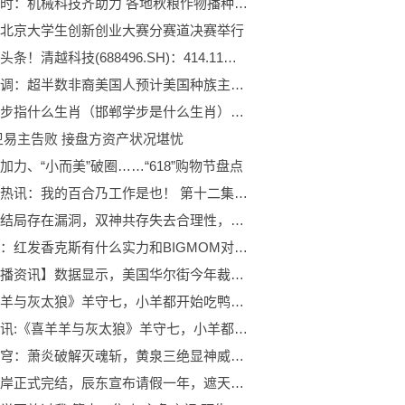
环球实时：机械科技齐助力 各地秋粮作物播种和田间管理有序进行
北京大学生创新创业大赛分赛道决赛举行
环球今头条！清越科技(688496.SH)：414.11万股限售股6月28日解禁
最新民调：超半数非裔美国人预计美国种族主义会变得更糟
邯郸学步指什么生肖（邯郸学步是什么生肖）_全球今热点
卫易主告败 接盘方资产状况堪忧
加力、“小而美”破圈……“618”购物节盘点
天天看热讯：我的百合乃工作是也！ 第十二集 欢迎来到夏日里贝女学园! 预告
斗罗大结局存在漏洞，双神共存失去合理性，这个问题怎么解释？
海贼王：红发香克斯有什么实力和BIGMOM对战？剑雨和飓风相互碰撞 天天热点
【世界播资讯】数据显示，美国华尔街今年裁员将超万人
《喜羊羊与灰太狼》羊守七，小羊都开始吃鸭肉了？沸羊羊移情别恋-世界热门
世界简讯:《喜羊羊与灰太狼》羊守七，小羊都开始吃鸭肉了？沸羊羊移情别恋
斗破苍穹：萧炎破解灭魂斩，黄泉三绝显神威_天天热议
深空彼岸正式完结，辰东宣布请假一年，遮天动漫终于有救了