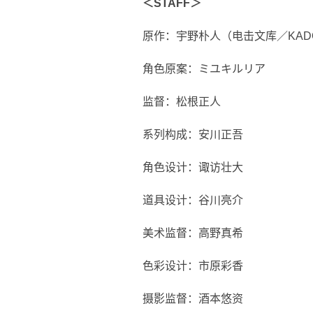
＜STAFF＞
原作：宇野朴人（电击文库／KAD
角色原案：ミユキルリア
监督：松根正人
系列构成：安川正吾
角色设计：诹访壮大
道具设计：谷川亮介
美术监督：高野真希
色彩设计：市原彩香
摄影监督：酒本悠资