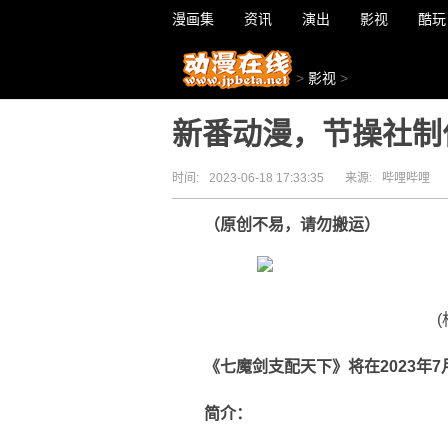
漫画集
资讯
演出
影视
酷玩
>
影视
>
新番动漫，节操社制
时间:
2023-06-18 17:33:35
来源:
哔哩哔哩
（
原创不易，请勿搬运
）
《七魔剑支配天下》
将在2023年
简介：