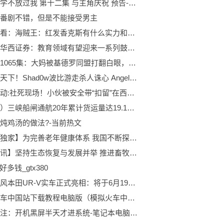
久保同学不放过我 第十二集 与主角庆祝 预告-世界看点
番剧不错，但是不能接受男主
每日快看：海贼王：红发香克斯有什么实力和BIGMOM对战？剑雨和飓风相互碰撞
热门：华西证券：教育领域有望迎来一系列鼓励支持政策
海贼王1065集：大妈被基德罗同盟打翻白眼，索隆看到真正的死神了
天天观天下！Shad0w波比游走杀人诛心 Angel妖狐精准魅惑 NIP先下一城
焦点滚动:社死现场！小伙被安全带“扣留”在西湖边的公交车上，还惊动了民警
（经济）三峡船闸通航20年累计货运量达19.1亿吨
炖鸡汤的做法?-当前热文
【世界独家】为完善老年健康体系 我国不断探索医养结合服务模式
【播资讯】坚持生态恢复与发展并举 推进畜牧业实现高质量发展
0好多钱_gtx380
新款东风本田UR-V实车正式亮相：将于6月19日正式上市-世界观焦点
模拟火车中国站下载教程电脑版（模拟火车中国站下载）
环球关注：开机黑屏半天才进系统-笔记本电脑开机总是黑屏不进入系统