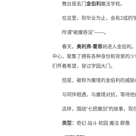
舞台是名门
金伯利
魔法学校。
在这里，到毕业为止，会有2成的
所谓“被魔吞没”——。
春天，
奥利弗·霍恩
将进入金伯利
中心，聚集了拥有各种身份和背景的少
们怀着希望，穿过学园大门。
但是，被称为魔境的金伯利的威胁
与同伴相遇，与魔境对抗，等待他
这样，围绕“七把魔剑”的故事，现
类型：
奇幻 战斗 校园 魔法 群像