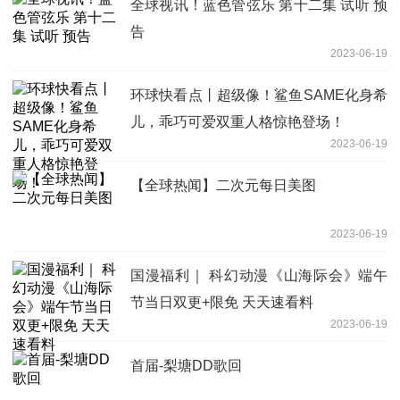
全球视讯！蓝色管弦乐 第十二集 试听 预
告
2023-06-19
环球快看点丨超级像！鲨鱼SAME化身希
儿，乖巧可爱双重人格惊艳登场！
2023-06-19
【全球热闻】二次元每日美图
2023-06-19
国漫福利｜ 科幻动漫《山海际会》端午
节当日双更+限免 天天速看料
2023-06-19
首届-梨塘DD歌回