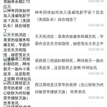
2023-06-20
神奇四侠如何加入漫威电影宇宙？其实
《美国队长》就在铺垫了
2023-06-20
天天热消息：衰衰热饭服务暗藏玄机，学
霸作业丢失另有隐情，秘密竟在大衣之中
2023-06-20
谁跟唐三抢媳妇都得死，网传裂天一族向
小美提亲，这是取死之道啊 环球短讯
2023-06-20
西汉晁错是汉景帝的老师（忠心耿耿为何
却被景帝腰斩灭族） 世界资讯
2023-06-20