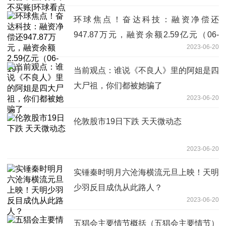
环球焦点！奋达科技：融资净偿还
947.87万元，融资余额2.59亿元（06-
2023-06-20
19）
当前观点：谁说《不良人》里的阿姐是四
大尸祖，你们都被她骗了
2023-06-20
伦敦股市19日下跌 天天微动态
2023-06-20
实锤秦时明月六沧海横流元旦上映！天明
少羽反目成仇从此路人？
2023-06-20
五猖会主要情节概括（五猖会主要情节）