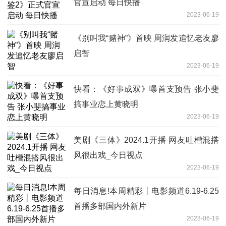
官宣启动 每日快播
2023-06-19
《别叫我“赌神”》首映 周润发追忆老友廖
启智
2023-06-19
快看：《好事成双》曝首支预告 张小斐
搞事业恋上黄晓明
2023-06-19
美剧《三体》2024.1开播 网友吐槽混搭
风很出戏_今日视点
2023-06-19
每日消息!本周精彩丨电影频道6.19-6.25
首播多部国内外新片
2023-06-19