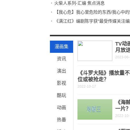
火柴人系列-汇编 焦点消息
【我心危】我心里危险的东西/我心中的野
《满江红》编剧陈宇获“最受传媒关注编
郭帆现身《消失的她》首映 期待能与朱
环球看点！《扫毒3》曝“炸”预告 郭富
TV动
漫画集
月放
2023-06
资讯
演出
《斗罗大陆》播放量不
位或被抢走？
影视
2022-10-17
酷玩
《海
动画
一片
2022-10
热番