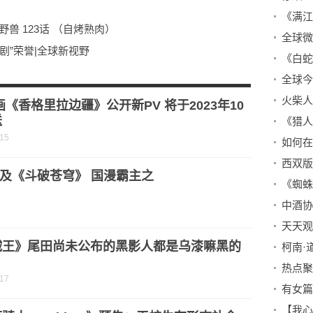
兽 123话 （自烤熟肉）
剧”荣誉|全球新视野
一龙合作
城古天乐刘青云激战
火柴人
画《香格里拉边疆》公开新PV 将于2023年10
送
《猎人
-15
如何在
及《斗破苍穹》 国漫霸主之
贼王》尾田尚未公布的黑影人都是乌漆嘛黑的
？
-17