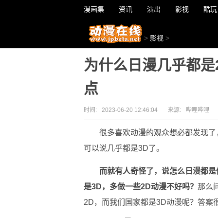
漫画集
资讯
演出
影视
酷玩
>
影视
>
为什么日漫几乎都是
点
时间:
2023-06-20 12:46:04
来源:
哔哩哔哩
很多喜欢动漫的观众想必都发现了
可以说几乎都是3D了。
而就有人奇怪了，说怎么日漫都是
是3D，多做一些2D动漫不好吗？
那么
2D，而我们国家都是3D动漫呢？答案