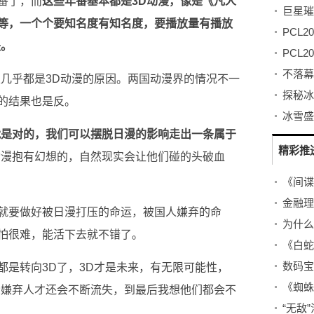
番了，而
这些年番基本都是3D动漫，像是《凡人
等，一个个要知名度有知名度，要播放量有播放
失。
家几乎都是3D动漫的原因。两国动漫界的情况不一
的结果也是反。
就是对的，我们可以摆脱日漫的影响走出一条属于
精彩推
动漫抱有幻想的，自然现实会让他们碰的头破血
金融理
就要做好被日漫打压的命运，被国人嫌弃的命
怕很难，能活下去就不错了。
都是转向3D了，3D才是未来，有无限可能性，
众嫌弃人才还会不断流失，到最后我想他们都会不
“无敌