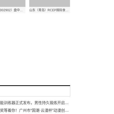
铭普光磁（002902）盘中异动 股价振幅达9.39% 跌7.65% 报32.96元（06-20）|环球今日讯
山东（青岛）RCEP国际食品饮料数字博览会27日启幕
岩石智能训练器正式发布，男性持久锻炼开启智能浪潮
万元大奖等着你！广州市“国潮·云漫杯”动漫创作大赛开赛！