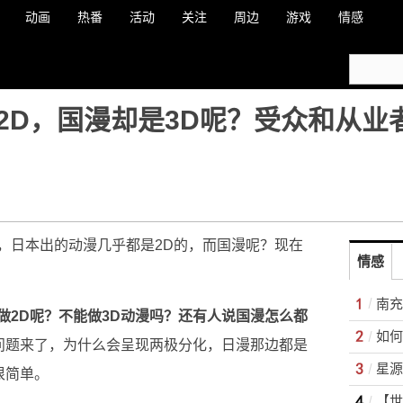
动画
热番
活动
关注
周边
游戏
情感
2D，国漫却是3D呢？受众和从业
，日本出的动漫几乎都是2D的，而国漫呢？现在
情感
做2D呢？不能做3D动漫吗？还有人说国漫怎么都
如何
问题来了，为什么会呈现两极分化，日漫那边都是
很简单。