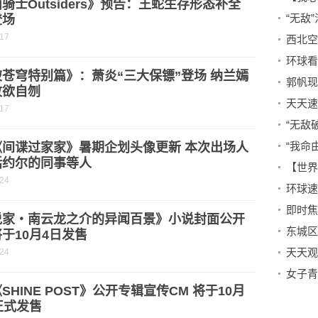
骑士Outsiders》预告：王蛇生存形态补全
“无敌
登场
-17
苍穹特别篇》：萧炎“三大保镖”登场 纳兰嫣
郭帆现
败欲自刎
-17
“无敌
“我命
《间谍过家家》暑期企划头像更新 本次出场人
括约尔的同事等人
-24
说家・南云龙之介的异闻百景》小说封面公开
东城区
于10月4日发售
-24
SHINE POST》公开专辑宣传CM 将于10月
正式发售