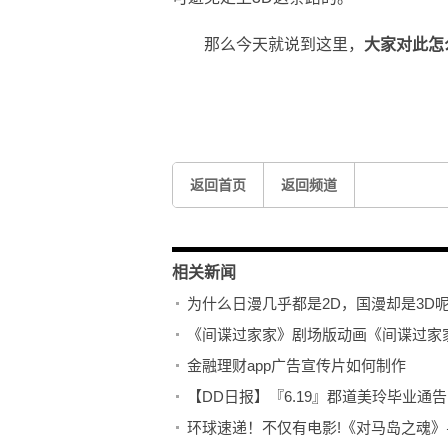
那么今天就说到这里，
大家对此怎
关键词：
返回首页
返回频道
相关新闻
为什么日漫几乎都是2D，国漫却是3D
《间谍过家家》剧场版动画《间谍过家家
金融理财app广告宣传片如何制作
【DD日报】『6.19』郡道美玲毕业通
环球速递！不仅有电影!《对马岛之魂