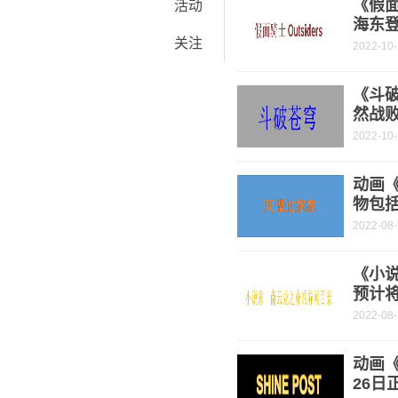
《假面
活动
海东
关注
2022-10
《斗破
然战
2022-10
动画
物包
2022-08
《小
预计将
2022-08
动画《
26日