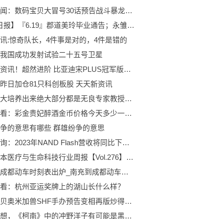
环球要闻：数码宝贝大冒号30话预告战斗暴龙兽进化登场大战十字兽
【DD日报】『6.19』郡道美玲毕业通告；永雏塔菲二周年预告及夏装披露 世界视讯
讯:惊奇队长，4件事是对的，4件是错的
我国成功发射试验二十五号卫星
全球热资讯！超然进阶 比亚迪宋PLUS冠军版正式上市 售价15.98万元-20.98万元
昨日加仓81只科创板股 天天新资讯
清华北大培养出来绝大部分都是无良专家教授汉奸|今日聚焦
世界速看：彩金贵妃醉酒金币价格今天多少一克（2023年06月20日）
争的意思有哪些 群雄纷争的意思
集邦咨询：2023年NAND Flash营收将同比下滑，价格需待需求回升才有明显回稳可能
华兴资本医疗与生命科技行业周报【Vol.276】|焦点速递
南充到成都动车时刻表出炉_南充到成都动车时刻表
看：杭州亚运奖牌上的湖山长什么样？
数码宝贝奥米加兽SHF手办预告变相再版炒得真香的冷饭玩具
仔细想想，《柯南》中的冲野洋子有可能是黑衣组织的卧底？ 快播