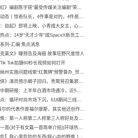
《满江红》编剧陈宇获“最受传媒关注编剧”荣誉|全球新视野
全球微动态丨惊奇队长，4件事是对的，4件是错的
《白蛇：劫起》即将上映，小青成大女主，心怀执念勇闯修罗城-世界热讯
全球今热点：14岁“天才少年”成SpaceX新员工 年薪百万还会中国功夫
系列-汇编 焦点消息
克莱文》曝预告及海报 故事狂野尺度惊人
Tik Tok拍摄60秒长视频如何打开
西双版纳州实施问题线索“红黄牌”预警督办_世界速看料
《蜘蛛侠》演员预示蝎子回归，秃鹫将召集邪恶六人组对抗蜘蛛侠
中酒协中期研报：上半年白酒市场遇冷，近5成酒商称库存压力在增长 环球观热点
天天观点：循环时尚市场下沉，618期间三线城市增速明显
柯南·道尔的代表作是福尔摩斯，其实他还创作了“失落的世界”
热点聚焦：第一人称第二人称第三人称好处及作用（第一人称第二人称第三人称）
有女篇一首(对于有女篇一首简单介绍)|环球热头条
【我心危】我心里危险的东西/我心中的野兽 123话 （自烤熟肉）