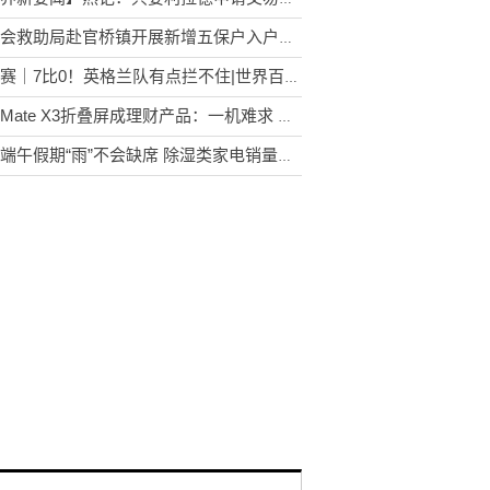
县社会救助局赴官桥镇开展新增五保户入户核查工作 环球关注
欧预赛｜7比0！英格兰队有点拦不住|世界百事通
华为Mate X3折叠屏成理财产品：一机难求 很多人想买
预计端午假期“雨”不会缺席 除湿类家电销量上升 天天快看