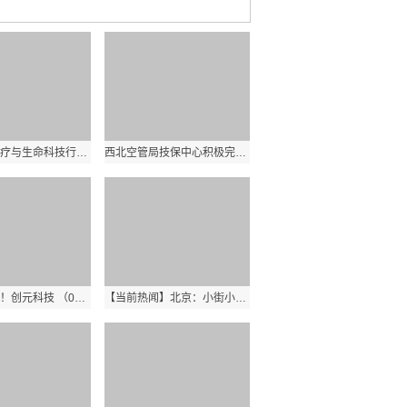
华兴资本医疗与生命科技行业周报【Vol.276】|焦点速递
西北空管局技保中心积极完善技术主任席位监控手段
天天观天下！创元科技 （000551）：6月20日该股突破长期盘整
【当前热闻】北京：小街小巷变化大