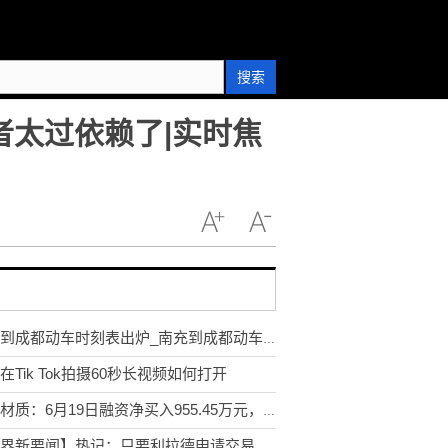
搜索
者太过依赖了|实时焦
南充到成都动车时刻表出炉_南充到成都动车时刻表
在Tik Tok拍摄60秒长视频如何打开
星源材质：6月19日融资净买入955.45万元，连续3日累计净买入1168.97万元
【世界新要闻】热记：只要利拉德申请交易热火就会出手 篮网会是有力的竞争者