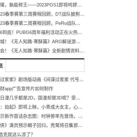
巨星璀璨，孰能称王——2023PGS1即将鸣锣开赛！
PCL2023春季赛第三周赛程回顾，DT战队披荆斩棘登顶周冠
PCL2023春季赛第二周赛程回顾，PeRo战队绝地反击夺桂冠
不落幕6到底！PUBG6周年福利活动正在火热开启！
探秘冰城！《无人知路·寒酥篇》ARG解谜游戏！打破次元的更多可能！
冰雪盛会！《无人知路·寒酥篇》全新剧情资料片发布！ARG解谜游戏
送
《间谍过家家》剧场版动画《间谍过家家 代号：白》公开先导视觉图，12月22日上映
财app广告宣传片如何制作
为什么日漫几乎都是2D，国漫却是3D呢？受众和从业者太过依赖了|实时焦点
《白蛇：劫起》即将上映，小青成大女主，心怀执念勇闯修罗城_全球观点
数码宝贝新作首话杂志图：时钟兽率先登场，伽马兽迎来成熟期！ 世界微头条
《蜘蛛侠》演员预示蝎子回归，秃鹫将召集邪恶六人组对抗蜘蛛侠_全球快资讯
”浩克就这么凉了？