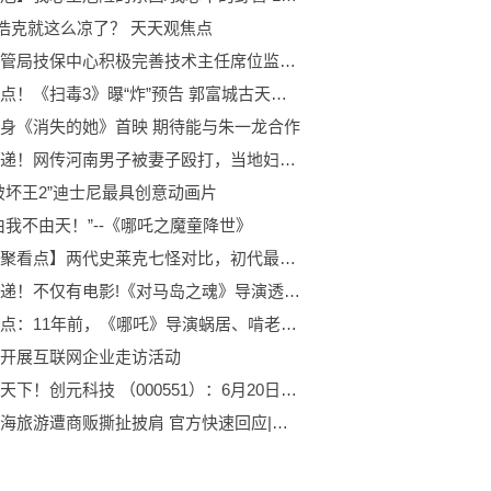
”浩克就这么凉了？ 天天观焦点
西北空管局技保中心积极完善技术主任席位监控手段
环球看点！《扫毒3》曝“炸”预告 郭富城古天乐刘青云激战
身《消失的她》首映 期待能与朱一龙合作
天天速递！网传河南男子被妻子殴打，当地妇联：已介入调查核实
破坏王2”迪士尼最具创意动画片
由我不由天！”--《哪吒之魔童降世》
【世界聚看点】两代史莱克七怪对比，初代最好看是小舞，二代最漂亮的是江楠楠？
环球速递！不仅有电影!《对马岛之魂》导演透露或将开发剧集
即时焦点：11年前，《哪吒》导演蜗居、啃老三年半，一个人干了这件牛X的事
开展互联网企业走访活动
天天观天下！创元科技 （000551）：6月20日该股突破长期盘整
女子青海旅游遭商贩撕扯披肩 官方快速回应|快资讯