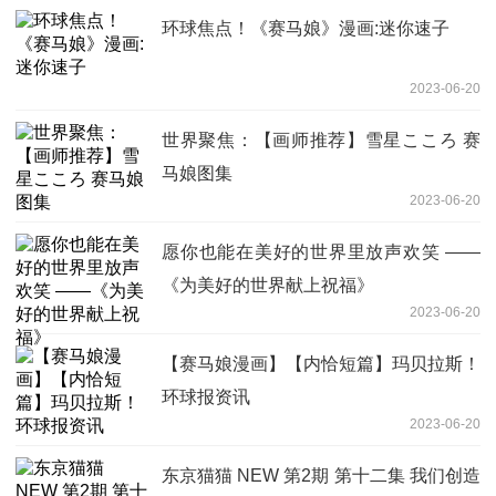
环球焦点！《赛马娘》漫画:迷你速子
2023-06-20
世界聚焦：【画师推荐】雪星こころ 赛
马娘图集
2023-06-20
愿你也能在美好的世界里放声欢笑 ——
《为美好的世界献上祝福》
2023-06-20
【赛马娘漫画】【内恰短篇】玛贝拉斯！
环球报资讯
2023-06-20
东京猫猫 NEW 第2期 第十二集 我们创造