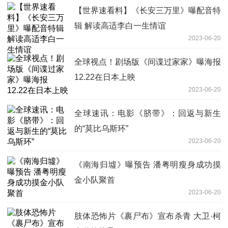
【世界速看料】《长安三万里》曝配音特
辑 解读高适李白一生情谊
2023-06-20
全球视点！剧场版《间谍过家家》曝海报
12.22在日本上映
2023-06-20
全球速讯：电影《脐带》：回返与新生
的“莫比乌斯环”
2023-06-20
《南海归墟》曝预告 潘粤明瘦身成功摸
金小队聚首
2023-06-20
肢体恐怖片《裹尸布》宣布杀青 大卫·柯