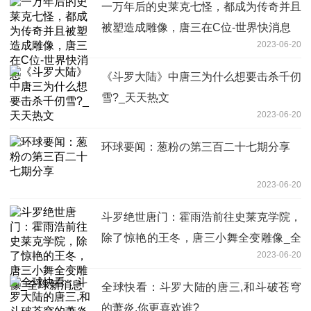
一万年后的史莱克七怪，都成为传奇并且
被塑造成雕像，唐三在C位-世界快消息
2023-06-20
《斗罗大陆》中唐三为什么想要击杀千仞
雪?_天天热文
2023-06-20
环球要闻：葱粉の第三百二十七期分享
2023-06-20
斗罗绝世唐门：霍雨浩前往史莱克学院，
除了惊艳的王冬，唐三小舞全变雕像_全
2023-06-20
球新消息
全球快看：斗罗大陆的唐三,和斗破苍穹
的萧炎,你更喜欢谁?