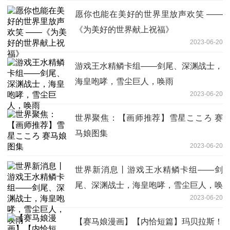
愿你也能在美好的世界里放声欢笑 ——
《为美好的世界献上祝福》
2023-06-20
游戏王水精鳞卡组——剑尾、深渊战士，
海皇咆哮，雪尘巨人，唤雨
2023-06-20
世界聚焦：【画师推荐】雪星こころ 赛
马娘图集
2023-06-20
世界新消息丨游戏王水精鳞卡组——剑
尾、深渊战士，海皇咆哮，雪尘巨人，唤
2023-06-20
雨
【赛马娘漫画】【内恰短篇】玛贝拉斯！