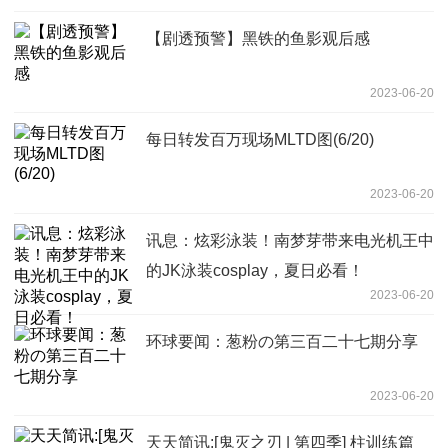
【剧透预警】黑铁的鱼影观后感
2023-06-20
每日转发百万现场MLTD图(6/20)
2023-06-20
讯息：炫彩泳装！南梦芽带来电光机王中
的JK泳装cosplay，夏日必看！
2023-06-20
环球要闻：葱粉の第三百二十七期分享
2023-06-20
天天简讯:[鬼灭之刃 | 第四季] 柱训练篇