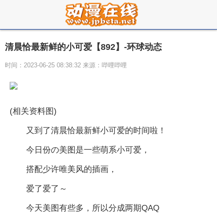
清晨恰最新鲜的小可爱【892】-环球动态
时间：2023-06-25 08:38:32 来源：哔哩哔哩
(相关资料图)
又到了清晨恰最新鲜小可爱的时间啦！
今日份の美图是一些萌系小可爱，
搭配少许唯美风的插画，
爱了爱了～
今天美图有些多，所以分成两期QAQ