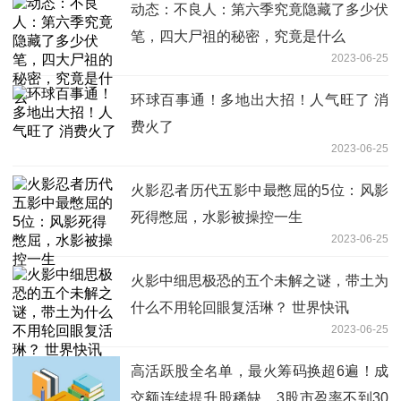
动态：不良人：第六季究竟隐藏了多少伏
笔，四大尸祖的秘密，究竟是什么
2023-06-25
环球百事通！多地出大招！人气旺了 消
费火了
2023-06-25
火影忍者历代五影中最憋屈的5位：风影
死得憋屈，水影被操控一生
2023-06-25
火影中细思极恐的五个未解之谜，带土为
什么不用轮回眼复活琳？ 世界快讯
2023-06-25
高活跃股全名单，最火筹码换超6遍！成
交额连续提升股稀缺，3股市盈率不到30