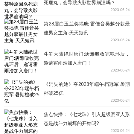
死鹿丸，会导致火影世界崩溃吗？
2023-06-24
第28届白玉兰奖揭晓 雷佳音吴越分获最
佳男女主角-天天短讯
2023-06-24
斗罗大陆绝世唐门:唐雅吸收完魂环后，
邀请霍雨浩加入唐门！
2023-06-24
《消失的她》夺2023年端午档冠军 暑期
档破25亿
2023-06-24
焦点快播：《七龙珠》引入超级赛亚人形
态是战斗力崩坏的开始吗?
2023-06-24