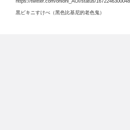
https://twitter.com/onioni_AOI/status/167224630004
黒ビキニすけべ（黑色比基尼的老色鬼）