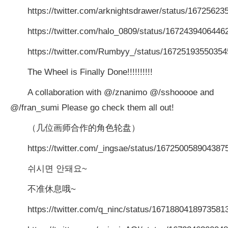
https://twitter.com/arknightsdrawer/status/1672562
https://twitter.com/halo_0809/status/167243940644
https://twitter.com/Rumbyy_/status/1672519355035
The Wheel is Finally Done!!!!!!!!!!
A collaboration with @/znanimo @/sshooooe and
@/fran_sumi Please go check them all out!
（几位画师合作的角色轮盘）
https://twitter.com/_ingsae/status/167250058904387
쉬시면 안돼요~
不准休息哦~
https://twitter.com/q_ninc/status/1671880418973581