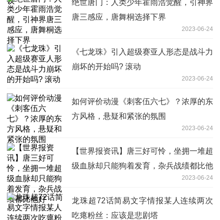
绝世唐门：人类少年霍雨浩觉醒，引神界
唐三感应，唐舞桐选择下界
2023-06-24
《七龙珠》引入超级赛亚人形态是战斗力
崩坏的开始吗? 滚动
2023-06-24
如何评价动漫《刺客伍六七》？浓厚的东
方风格，悬疑和紧张的氛围
2023-06-24
【世界报资讯】唐三好可怜，坐拥一堆超
级血脉却只能狗着发育，杂兵战绩都比他
2023-06-24
好
龙珠超72话简易文字情报某人连续两次
吃瘪粉丝：应该是悲剧塔