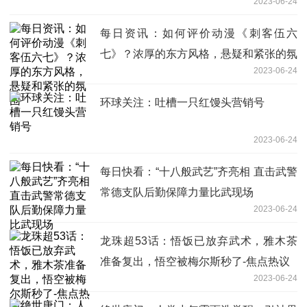
2023-06-24
每日资讯：如何评价动漫《刺客伍六
七》？浓厚的东方风格，悬疑和紧张的氛
2023-06-24
围
环球关注：吐槽一只红馒头营销号
2023-06-24
每日快看：“十八般武艺”齐亮相 直击武警
常德支队后勤保障力量比武现场
2023-06-24
龙珠超53话：悟饭已放弃武术，雅木茶
准备复出，悟空被梅尔斯秒了-焦点热议
2023-06-24