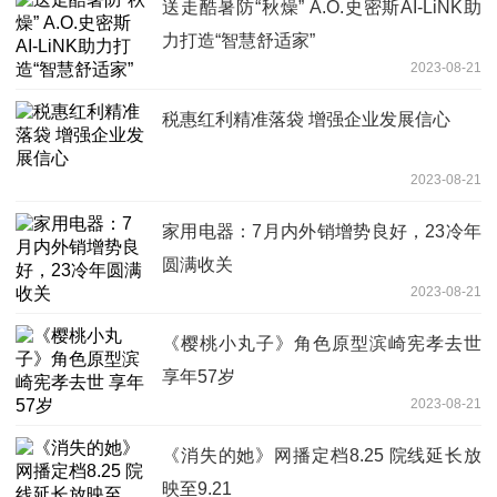
送走酷暑防“秋燥” A.O.史密斯AI-LiNK助
力打造“智慧舒适家”
2023-08-21
税惠红利精准落袋 增强企业发展信心
2023-08-21
家用电器：7月内外销增势良好，23冷年
圆满收关
2023-08-21
《樱桃小丸子》角色原型滨崎宪孝去世
享年57岁
2023-08-21
《消失的她》网播定档8.25 院线延长放
映至9.21