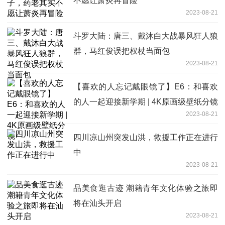
不愿让萧炎再冒险
2023-08-21
斗罗大陆：唐三、戴沐白大战暴风狂人狼
群，马红俊误把权杖当面包
2023-08-21
【喜欢的人忘记戴眼镜了】E6：和喜欢
的人一起迎接新学期 | 4K原画级壁纸分镜
2023-08-21
四川凉山州突发山洪，救援工作正在进行
中
2023-08-21
品美食逛古迹 潮籍青年文化体验之旅即
将在汕头开启
2023-08-21