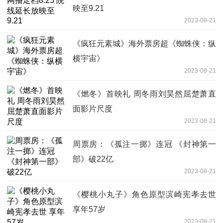
映至9.21
2023-08-21
《疯狂元素城》海外票房超《蜘蛛侠：纵
横宇宙》
2023-08-21
《燃冬》首映礼 周冬雨刘昊然屈楚萧直
面影片尺度
2023-08-21
周票房：《孤注一掷》连冠 《封神第一
部》破22亿
2023-08-21
《樱桃小丸子》角色原型滨崎宪孝去世
享年57岁
2023-08-21