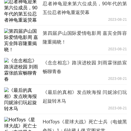
忍者神龟迎来第六位成员，90年代的第
五位忍者神龟重返荧幕
2023-08-21
第四届庐山国际爱情电影周 嘉宾全阵容
隆重揭晓！
2023-08-21
《念念相忘》路演进校园 刘雨霖张皓宸
畅聊青春
2023-08-21
《最后的真相》发点映海报 闫妮涂们玩
起旋转木马
2023-08-21
HotToys《星球大战》死亡士兵（电镀黑
色版）1：6珍藏人偶 官图鉴赏