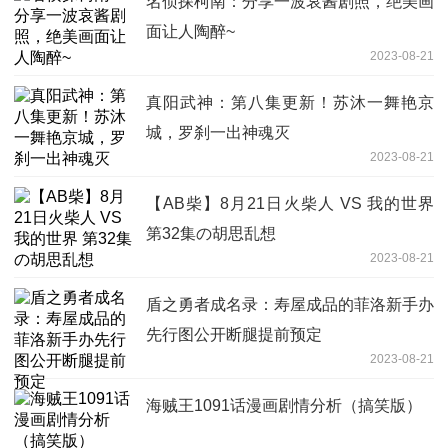
名侦探柯南：分享一波哀酱剧照，绝美画
面让人陶醉~
2023-08-21
真阳武神：第八集更新！苏沐一舞艳京
城，罗刹一出神魂灭
2023-08-21
【AB柴】8月21日火柴人 VS 我的世界
第32集の胡思乱想
2023-08-21
盾之勇者成名录：寿屋成品的菲洛新手办
先行图公开断腿提前预定
2023-08-21
海贼王1091话漫画剧情分析（搞笑版）