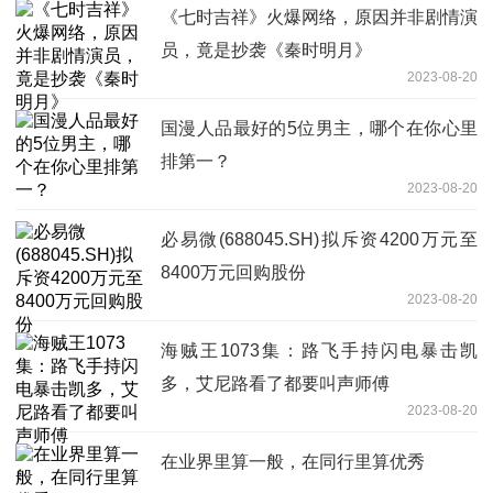
《七时吉祥》火爆网络，原因并非剧情演
员，竟是抄袭《秦时明月》
2023-08-20
国漫人品最好的5位男主，哪个在你心里
排第一？
2023-08-20
必易微(688045.SH)拟斥资4200万元至
8400万元回购股份
2023-08-20
海贼王1073集：路飞手持闪电暴击凯
多，艾尼路看了都要叫声师傅
2023-08-20
在业界里算一般，在同行里算优秀