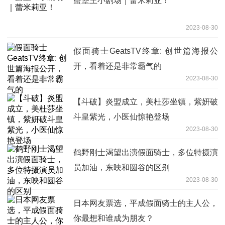
蟹堡王小剧场｜蕾米莉亚！
2023-08-30
假面骑士GeatsTV终章: 创世篇海报公
开，看着还是非常霸气的
2023-08-30
【斗破】炎盟成立，美杜莎坐镇，紫妍破
斗皇紫光，小医仙惊艳登场
2023-08-30
鹤野刚士渴望出演假面骑士，多位特摄演
员加油，东映和圆谷的区别
2023-08-30
日本网友票选，平成假面骑士的主人公，
你最想和谁成为朋友？