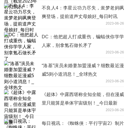
不良人4：李星云功力尽失，蚩梦老妈飒
爽登场，提前道声丈母娘好_每日时讯
2023-06-26
DC：他把超人打成重伤，蝙蝠侠你学学
人家，别拿氪石做长矛了
2023-06-26
“洛基”演员未婚妻加盟漫威？细数最近漫
威5则小道消息！_全球热文
2023-06-26
《超体》中露西堪称全知全能，但在漫威
里只能算是单体宇宙级别！_今日最新
2023-06-26
每日视讯：《蜘蛛侠：平行宇宙2》制片