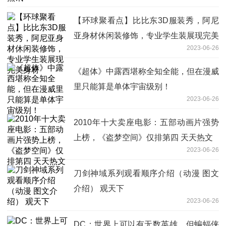
【环球聚看点】比比东3D服装秀，阿尼
亚身材休闲装修饰，专业学生装展现完美
2023-06-26
身材
《超体》中露西堪称全知全能，但在漫威
里只能算是单体宇宙级别！
2023-06-26
2010年十大卖座电影：五部动画片强势
上榜，《盗梦空间》仅排第四 天天热文
2023-06-26
刀剑神域系列观看顺序介绍（动漫 图文
介绍） 观天下
2023-06-26
DC：世界上可以有无数英雄，但蝙蝠侠