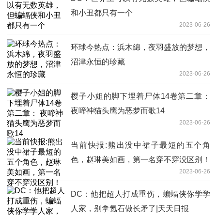
和小丑都只有一个
2023-06-26
环球今热点：浜木綿，夜羽盛放的梦想，
沼津永恒的珍藏
2023-06-26
樱子小姐的脚下埋着尸体14卷第二章：
夜啼神猫头鹰为恶梦而歌14
2023-06-26
当前快报:熊出没中裙子最短的五个角
色，赵琳美如画，第一名穿不穿没区别！
2023-06-26
DC：他把超人打成重伤，蝙蝠侠你学学
人家，别拿氪石做长矛了|天天日报