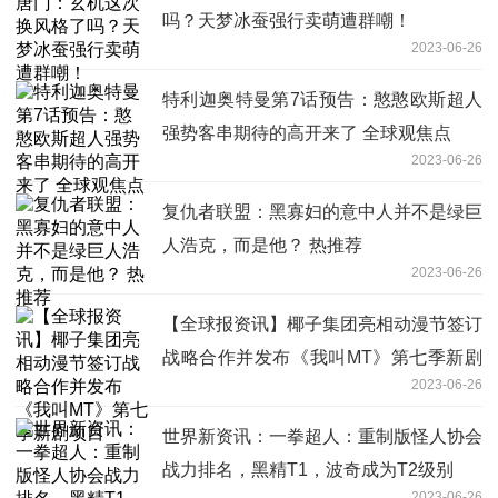
吗？天梦冰蚕强行卖萌遭群嘲！
2023-06-26
特利迦奥特曼第7话预告：憨憨欧斯超人
强势客串期待的高开来了 全球观焦点
2023-06-26
复仇者联盟：黑寡妇的意中人并不是绿巨
人浩克，而是他？ 热推荐
2023-06-26
【全球报资讯】椰子集团亮相动漫节签订
战略合作并发布《我叫MT》第七季新剧
2023-06-26
项目
世界新资讯：一拳超人：重制版怪人协会
战力排名，黑精T1，波奇成为T2级别
2023-06-26