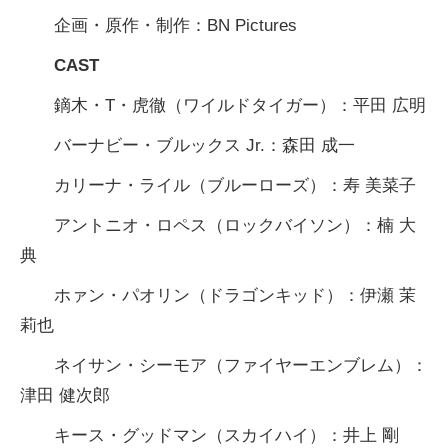
企画・原作・制作：BN Pictures
CAST
鏑木・T・虎徹（ワイルドタイガー）：平田 広明
バーナビー・ブルックス Jr.：森田 成一
カリーナ・ライル（ブルーローズ）：寿 美菜子
アントニオ・ロペス（ロックバイソン）：楠 大
典
ホァン・パオリン（ドラゴンキッド）：伊瀬 茉
莉也
ネイサン・シーモア（ファイヤーエンブレム）：
津田 健次郎
キース・グッドマン（スカイハイ）：井上 剛