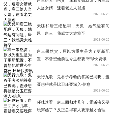
唐三给人当岳父，逮着女婿就虐，唐三给
人当女婿，逮着老丈人就虐
2023-06-26
天狐和唐三绝配啊，天狐：她气运有问
题，唐三：我感觉大难将至
2023-06-26
唐三果然贪，原以为重生是为了更新配
置，不曾想他前世今生都要 环球快资讯
2023-06-26
天行九歌：鬼谷子考验的答案已揭晓，盖
聂想得就是比卫庄要深入-信息
2023-06-26
环球速看：唐三回归才几年，霍斩疾又要
玩穿越了？反正总得有人要穿越才合理