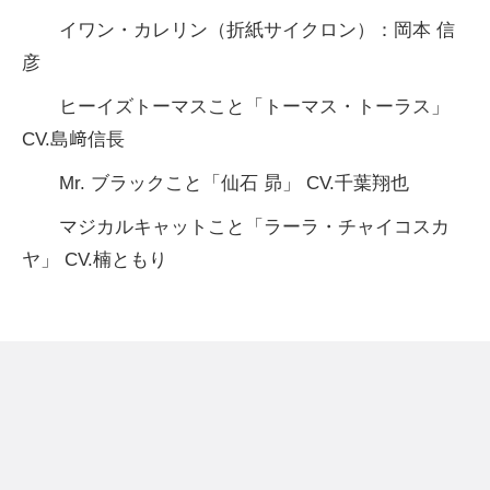
イワン・カレリン（折紙サイクロン）：岡本 信
彦
ヒーイズトーマスこと「トーマス・トーラス」
CV.島﨑信長
Mr. ブラックこと「仙石 昴」 CV.千葉翔也
マジカルキャットこと「ラーラ・チャイコスカ
ヤ」 CV.楠ともり