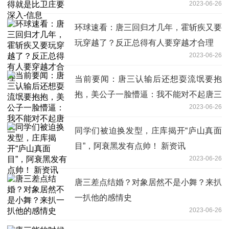
2023-06-26
环球速看：唐三回归才几年，霍斩疾又要
玩穿越了？反正总得有人要穿越才合理
2023-06-26
当前要闻：唐三认输后还想耍流氓要抱
抱，美公子一脸懵逼：我不能对不起唐三
2023-06-26
同学们被迫换发型，庄库揭开“庐山真面
目”，阿衰黑发有点帅！ 新资讯
2023-06-26
唐三差点结婚？对象居然不是小舞？来扒
一扒他的感情史
2023-06-26