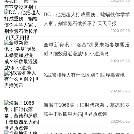
2023-06-26
DC：他把超人打成重伤，蝙蝠侠你学学
人家，别拿氪石做长矛了|天天日报
2023-06-26
全球新资讯：“洛基”演员未婚妻加盟漫
威？细数最近漫威5则小道消息！
2023-06-26
X战警和异人有什么区别？|世界播资讯
2023-06-26
海贼王1066集：旧时代落幕，基德和罗
联手击败四皇大妈|世界热点评
2023-06-25