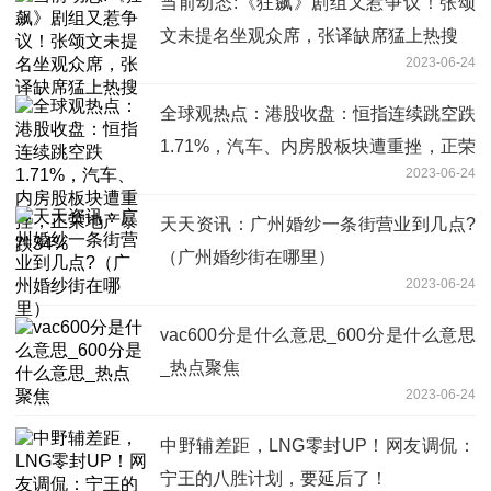
当前动态:《狂飙》剧组又惹争议！张颂
文未提名坐观众席，张译缺席猛上热搜
2023-06-24
全球观热点：港股收盘：恒指连续跳空跌
1.71%，汽车、内房股板块遭重挫，正荣
2023-06-24
地产暴跌34%
天天资讯：广州婚纱一条街营业到几点?
（广州婚纱街在哪里）
2023-06-24
vac600分是什么意思_600分是什么意思
_热点聚焦
2023-06-24
中野辅差距，LNG零封UP！网友调侃：
宁王的八胜计划，要延后了！