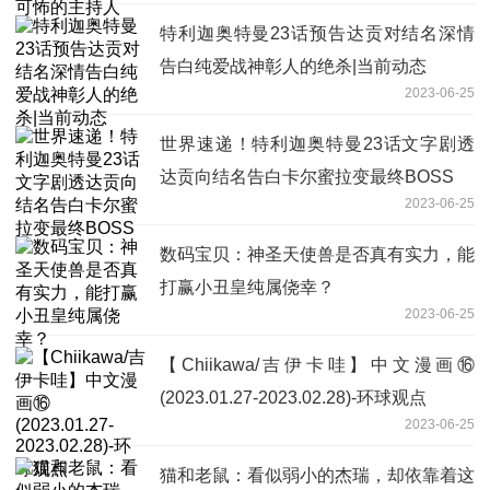
特利迦奥特曼23话预告达贡对结名深情
告白纯爱战神彰人的绝杀|当前动态
2023-06-25
世界速递！特利迦奥特曼23话文字剧透
达贡向结名告白卡尔蜜拉变最终BOSS
2023-06-25
数码宝贝：神圣天使兽是否真有实力，能
打赢小丑皇纯属侥幸？
2023-06-25
【Chiikawa/吉伊卡哇】中文漫画⑯
(2023.01.27-2023.02.28)-环球观点
2023-06-25
猫和老鼠：看似弱小的杰瑞，却依靠着这