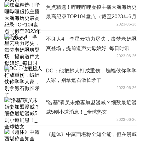
焦点精选！哔哩哔哩虚拟主播大航海历史
最高纪录TOP104盘点（截至2023年6月
2023-06-26
25日）
不良人4：李星云功力尽失，蚩梦老妈飒
爽登场，提前道声丈母娘好_每日时讯
2023-06-26
DC：他把超人打成重伤，蝙蝠侠你学学
人家，别拿氪石做长矛了
2023-06-26
“洛基”演员未婚妻加盟漫威？细数最近漫
威5则小道消息！_全球热文
2023-06-26
《超体》中露西堪称全知全能，但在漫威