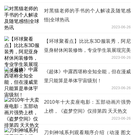
对黑猫老师的手书的个人解读及随笔感
悟|全球热讯
2023-06-26
【环球聚看点】比比东3D服装秀，阿尼
亚身材休闲装修饰，专业学生装展现完美
2023-06-26
身材
《超体》中露西堪称全知全能，但在漫威
里只能算是单体宇宙级别！
2023-06-26
2010年十大卖座电影：五部动画片强势
上榜，《盗梦空间》仅排第四 天天热文
2023-06-26
刀剑神域系列观看顺序介绍（动漫 图文