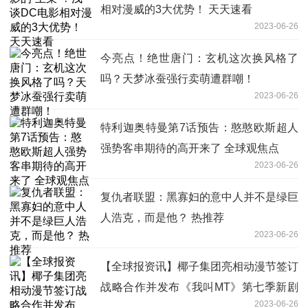
相对漫威的3大优势！ 天天速看
2023-06-26
今亮点！绝世唐门：玄机这次换风格了
吗？天梦冰蚕强行卖萌遭群嘲！
2023-06-26
特利迦奥特曼第7话预告：憨憨欧斯超人
强势客串期待的高开来了 全球观焦点
2023-06-26
复仇者联盟：黑寡妇的意中人并不是绿巨
人浩克，而是他？ 热推荐
2023-06-26
【全球报资讯】椰子集团亮相动漫节签订
战略合作并发布《我叫MT》第七季新剧
2023-06-26
项目