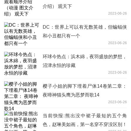
介绍） 观天下
2023-06-26
DC：世界上可以有无数英雄，但蝙蝠侠
和小丑都只有一个
2023-06-26
环球今热点：浜木綿，夜羽盛放的梦想，
沼津永恒的珍藏
2023-06-26
樱子小姐的脚下埋着尸体14卷第二章：
夜啼神猫头鹰为恶梦而歌14
2023-06-26
当前快报:熊出没中裙子最短的五个角
色，赵琳美如画，第一名穿不穿没区别！