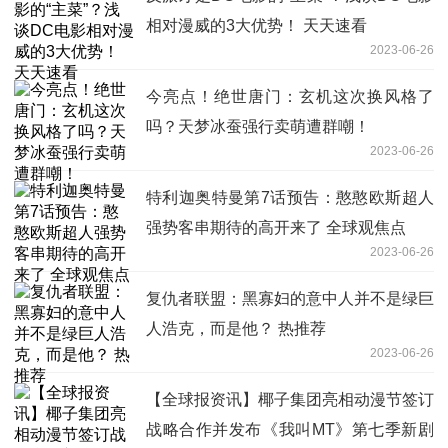
相对漫威的3大优势！ 天天速看
2023-06-26
今亮点！绝世唐门：玄机这次换风格了
吗？天梦冰蚕强行卖萌遭群嘲！
2023-06-26
特利迦奥特曼第7话预告：憨憨欧斯超人
强势客串期待的高开来了 全球观焦点
2023-06-26
复仇者联盟：黑寡妇的意中人并不是绿巨
人浩克，而是他？ 热推荐
2023-06-26
【全球报资讯】椰子集团亮相动漫节签订
战略合作并发布《我叫MT》第七季新剧