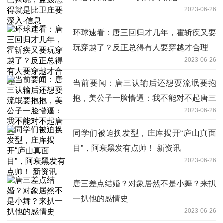
2023-06-26
环球速看：唐三回归才几年，霍斩疾又要
玩穿越了？反正总得有人要穿越才合理
2023-06-26
当前要闻：唐三认输后还想耍流氓要抱
抱，美公子一脸懵逼：我不能对不起唐三
2023-06-26
同学们被迫换发型，庄库揭开“庐山真面
目”，阿衰黑发有点帅！ 新资讯
2023-06-26
唐三差点结婚？对象居然不是小舞？来扒
一扒他的感情史
2023-06-26