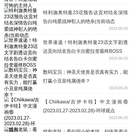
特利迦奥特曼23话预告达贡对结名深情
告白纯爱战神彰人的绝杀|当前动态
2023-06-25
世界速递！特利迦奥特曼23话文字剧透
达贡向结名告白卡尔蜜拉变最终BOSS
2023-06-25
数码宝贝：神圣天使兽是否真有实力，能
打赢小丑皇纯属侥幸？
2023-06-25
【Chiikawa/吉伊卡哇】中文漫画⑯
(2023.01.27-2023.02.28)-环球观点
2023-06-25
猫和老鼠：看似弱小的杰瑞，却依靠着这