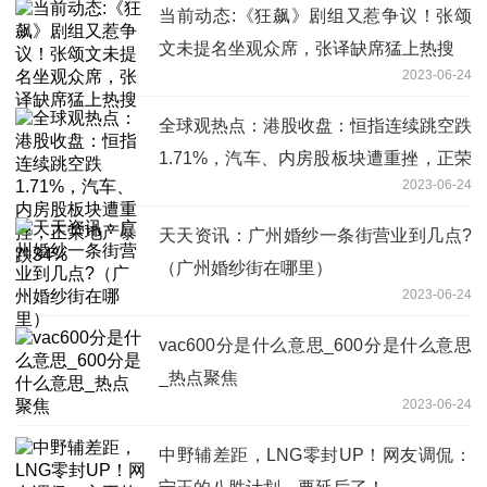
当前动态:《狂飙》剧组又惹争议！张颂
文未提名坐观众席，张译缺席猛上热搜
2023-06-24
全球观热点：港股收盘：恒指连续跳空跌
1.71%，汽车、内房股板块遭重挫，正荣
2023-06-24
地产暴跌34%
天天资讯：广州婚纱一条街营业到几点?
（广州婚纱街在哪里）
2023-06-24
vac600分是什么意思_600分是什么意思
_热点聚焦
2023-06-24
中野辅差距，LNG零封UP！网友调侃：