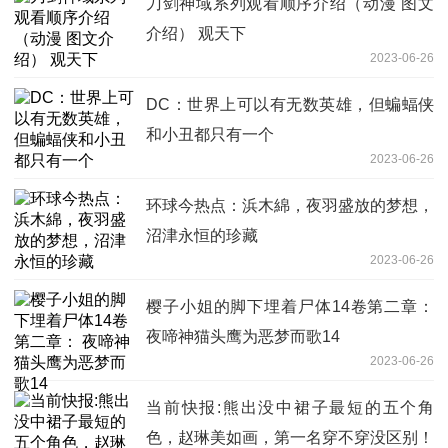
刀剑神域系列观看顺序介绍（动漫 图文
介绍） 观天下
2023-06-26
DC：世界上可以有无数英雄，但蝙蝠侠
和小丑都只有一个
2023-06-26
环球今热点：浜木綿，夜羽盛放的梦想，
沼津永恒的珍藏
2023-06-26
樱子小姐的脚下埋着尸体14卷第二章：
夜啼神猫头鹰为恶梦而歌14
2023-06-26
当前快报:熊出没中裙子最短的五个角
色，赵琳美如画，第一名穿不穿没区别！