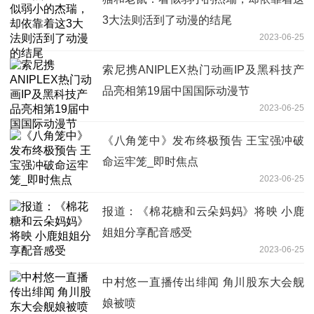
3大法则活到了动漫的结尾
2023-06-25
索尼携ANIPLEX热门动画IP及黑科技产
品亮相第19届中国国际动漫节
2023-06-25
《八角笼中》发布终极预告 王宝强冲破
命运牢笼_即时焦点
2023-06-25
报道：《棉花糖和云朵妈妈》将映 小鹿
姐姐分享配音感受
2023-06-25
中村悠一直播传出绯闻 角川股东大会舰
娘被喷