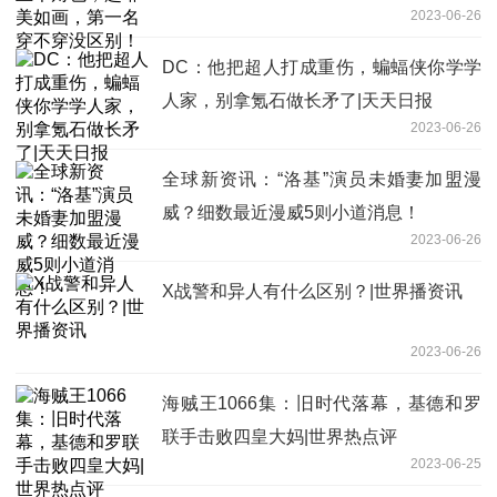
2023-06-26
DC：他把超人打成重伤，蝙蝠侠你学学
人家，别拿氪石做长矛了|天天日报
2023-06-26
全球新资讯：“洛基”演员未婚妻加盟漫
威？细数最近漫威5则小道消息！
2023-06-26
X战警和异人有什么区别？|世界播资讯
2023-06-26
海贼王1066集：旧时代落幕，基德和罗
联手击败四皇大妈|世界热点评
2023-06-25