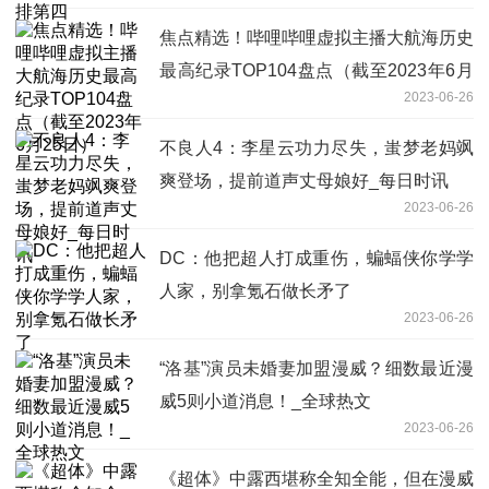
焦点精选！哔哩哔哩虚拟主播大航海历史
最高纪录TOP104盘点（截至2023年6月
2023-06-26
25日）
不良人4：李星云功力尽失，蚩梦老妈飒
爽登场，提前道声丈母娘好_每日时讯
2023-06-26
DC：他把超人打成重伤，蝙蝠侠你学学
人家，别拿氪石做长矛了
2023-06-26
“洛基”演员未婚妻加盟漫威？细数最近漫
威5则小道消息！_全球热文
2023-06-26
《超体》中露西堪称全知全能，但在漫威