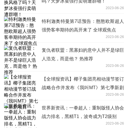
吗？天梦冰蚕强行卖萌遭群嘲！
2023-06-26
特利迦奥特曼第7话预告：憨憨欧斯超人
强势客串期待的高开来了 全球观焦点
2023-06-26
复仇者联盟：黑寡妇的意中人并不是绿巨
人浩克，而是他？ 热推荐
2023-06-26
【全球报资讯】椰子集团亮相动漫节签订
战略合作并发布《我叫MT》第七季新剧
2023-06-26
项目
世界新资讯：一拳超人：重制版怪人协会
战力排名，黑精T1，波奇成为T2级别
2023-06-26