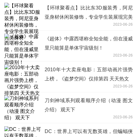
【环球聚看点】比比东3D服装秀，阿尼
亚身材休闲装修饰，专业学生装展现完美
2023-06-26
身材
《超体》中露西堪称全知全能，但在漫威
里只能算是单体宇宙级别！
2023-06-26
2010年十大卖座电影：五部动画片强势
上榜，《盗梦空间》仅排第四 天天热文
2023-06-26
刀剑神域系列观看顺序介绍（动漫 图文
介绍） 观天下
2023-06-26
DC：世界上可以有无数英雄，但蝙蝠侠