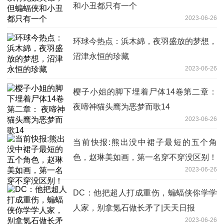
和小丑都只有一个
2023-06-26
环球今热点：浜木綿，夜羽盛放的梦想，
沼津永恒的珍藏
2023-06-26
樱子小姐的脚下埋着尸体14卷第二章：
夜啼神猫头鹰为恶梦而歌14
2023-06-26
当前快报:熊出没中裙子最短的五个角
色，赵琳美如画，第一名穿不穿没区别！
2023-06-26
DC：他把超人打成重伤，蝙蝠侠你学学
人家，别拿氪石做长矛了|天天日报
2023-06-26