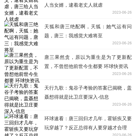
人当女婿，逮着老丈人就虐
2023-06-26
天狐和唐三绝配啊，天狐：她气运有问
题，唐三：我感觉大难将至
2023-06-26
唐三果然贪，原以为重生是为了更新配
置，不曾想他前世今生都要 环球快资讯
2023-06-26
天行九歌：鬼谷子考验的答案已揭晓，盖
聂想得就是比卫庄要深入-信息
2023-06-26
环球速看：唐三回归才几年，霍斩疾又要
玩穿越了？反正总得有人要穿越才合理
2023-06-26