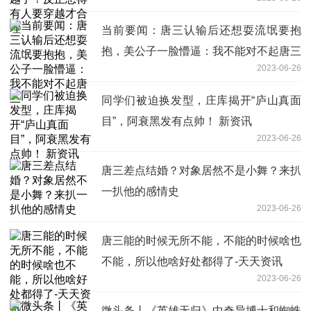
当前要闻：唐三认输后还想耍流氓要抱
抱，美公子一脸懵逼：我不能对不起唐三
2023-06-26
同学们被迫换发型，庄库揭开“庐山真面
目”，阿衰黑发有点帅！ 新资讯
2023-06-26
唐三差点结婚？对象居然不是小舞？来扒
一扒他的感情史
2023-06-26
唐三能的时候无所不能，不能的时候啥也
不能，所以他啥好处都得了-天天资讯
2023-06-26
微头条丨《英雄无归》中奇异博士和蜘蛛