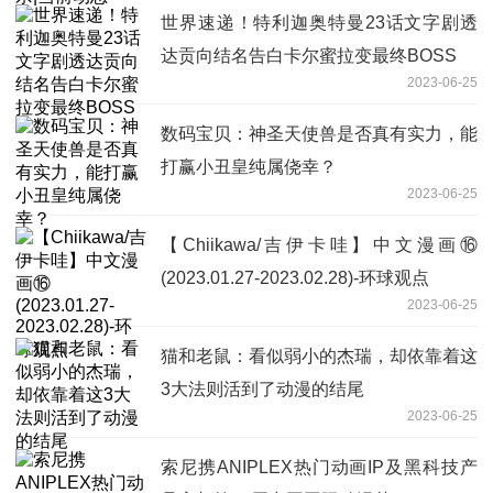
世界速递！特利迦奥特曼23话文字剧透
达贡向结名告白卡尔蜜拉变最终BOSS
2023-06-25
数码宝贝：神圣天使兽是否真有实力，能
打赢小丑皇纯属侥幸？
2023-06-25
【Chiikawa/吉伊卡哇】中文漫画⑯
(2023.01.27-2023.02.28)-环球观点
2023-06-25
猫和老鼠：看似弱小的杰瑞，却依靠着这
3大法则活到了动漫的结尾
2023-06-25
索尼携ANIPLEX热门动画IP及黑科技产