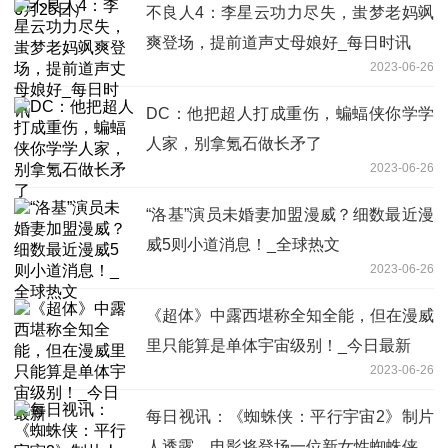
不良人4：李星云功力尽失，蚩梦老妈飒
爽登场，提前道声丈母娘好_每日时讯
2023-06-26
DC：他把超人打成重伤，蝙蝠侠你学学
人家，别拿氪石做长矛了
2023-06-26
“洛基”演员未婚妻加盟漫威？细数最近漫
威5则小道消息！_全球热文
2023-06-26
《超体》中露西堪称全知全能，但在漫威
里只能算是单体宇宙级别！_今日最新
2023-06-26
每日视讯：《蜘蛛侠：平行宇宙2》制片
人透露，电影将登场一位新女性蜘蛛侠