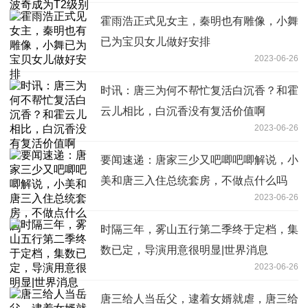
霍雨浩正式见女主，秦明也有雕像，小舞
已为宝贝女儿做好安排
2023-06-26
时讯：唐三为何不帮忙复活白沉香？和霍
云儿相比，白沉香没有复活价值啊
2023-06-26
要闻速递：唐家三少又吧唧吧唧解说，小
美和唐三入住总统套房，不做点什么吗
2023-06-26
时隔三年，雾山五行第二季终于定档，集
数已定，导演用意很明显|世界消息
2023-06-26
唐三给人当岳父，逮着女婿就虐，唐三给