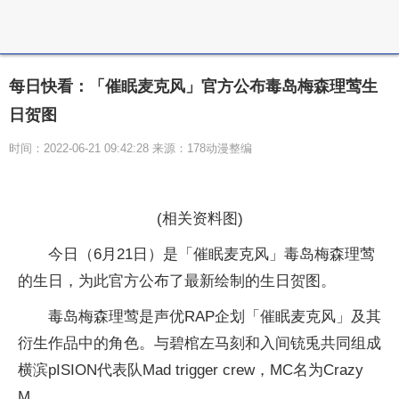
每日快看：「催眠麦克风」官方公布毒岛梅森理莺生
日贺图
时间：2022-06-21 09:42:28 来源：178动漫整编
(相关资料图)
今日（6月21日）是「催眠麦克风」毒岛梅森理莺
的生日，为此官方公布了最新绘制的生日贺图。
毒岛梅森理莺是声优RAP企划「催眠麦克风」及其
衍生作品中的角色。与碧棺左马刻和入间铳兎共同组成
横滨pISION代表队Mad trigger crew，MC名为Crazy
M。