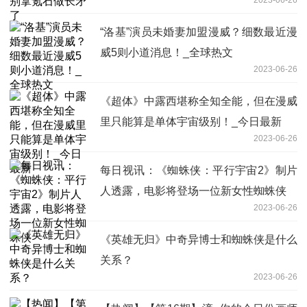
“洛基”演员未婚妻加盟漫威？细数最近漫
威5则小道消息！_全球热文
2023-06-26
《超体》中露西堪称全知全能，但在漫威
里只能算是单体宇宙级别！_今日最新
2023-06-26
每日视讯：《蜘蛛侠：平行宇宙2》制片
人透露，电影将登场一位新女性蜘蛛侠
2023-06-26
《英雄无归》中奇异博士和蜘蛛侠是什么
关系？
2023-06-26