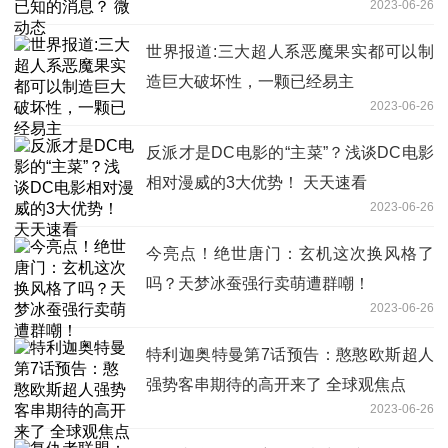
2023-06-26
世界报道:三大超人系恶魔果实都可以制
造巨大破坏性，一颗已经易主
2023-06-26
反派才是DC电影的“主菜”？浅谈DC电影
相对漫威的3大优势！ 天天速看
2023-06-26
今亮点！绝世唐门：玄机这次换风格了
吗？天梦冰蚕强行卖萌遭群嘲！
2023-06-26
特利迦奥特曼第7话预告：憨憨欧斯超人
强势客串期待的高开来了 全球观焦点
2023-06-26