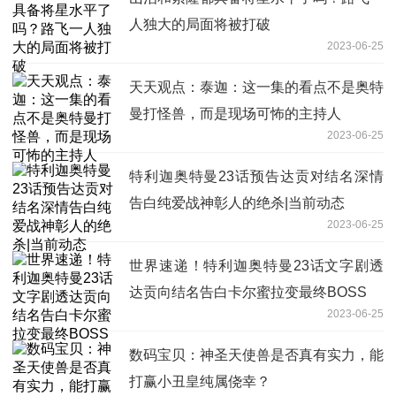
人独大的局面将被打破
2023-06-25
天天观点：泰迦：这一集的看点不是奥特
曼打怪兽，而是现场可怖的主持人
2023-06-25
特利迦奥特曼23话预告达贡对结名深情
告白纯爱战神彰人的绝杀|当前动态
2023-06-25
世界速递！特利迦奥特曼23话文字剧透
达贡向结名告白卡尔蜜拉变最终BOSS
2023-06-25
数码宝贝：神圣天使兽是否真有实力，能
打赢小丑皇纯属侥幸？