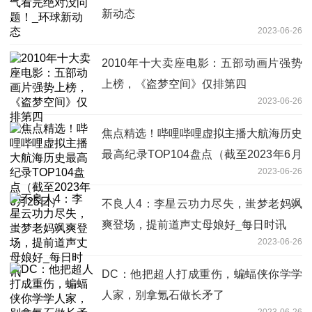
新动态
2023-06-26
2010年十大卖座电影：五部动画片强势
上榜，《盗梦空间》仅排第四
2023-06-26
焦点精选！哔哩哔哩虚拟主播大航海历史
最高纪录TOP104盘点（截至2023年6月
2023-06-26
25日）
不良人4：李星云功力尽失，蚩梦老妈飒
爽登场，提前道声丈母娘好_每日时讯
2023-06-26
DC：他把超人打成重伤，蝙蝠侠你学学
人家，别拿氪石做长矛了
2023-06-26