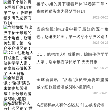
樱子小姐的脚下埋着尸体14卷第二章：
夜啼神猫头鹰为恶梦而歌14
2023-06-26
当前快报:熊出没中裙子最短的五个角
色，赵琳美如画，第一名穿不穿没区别！
2023-06-26
DC：他把超人打成重伤，蝙蝠侠你学学
人家，别拿氪石做长矛了|天天日报
2023-06-26
全球新资讯：“洛基”演员未婚妻加盟漫
威？细数最近漫威5则小道消息！
2023-06-26
X战警和异人有什么区别？|世界播资讯