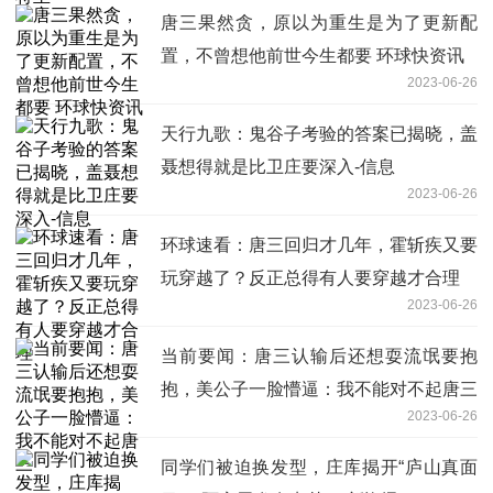
唐三果然贪，原以为重生是为了更新配
置，不曾想他前世今生都要 环球快资讯
2023-06-26
天行九歌：鬼谷子考验的答案已揭晓，盖
聂想得就是比卫庄要深入-信息
2023-06-26
环球速看：唐三回归才几年，霍斩疾又要
玩穿越了？反正总得有人要穿越才合理
2023-06-26
当前要闻：唐三认输后还想耍流氓要抱
抱，美公子一脸懵逼：我不能对不起唐三
2023-06-26
同学们被迫换发型，庄库揭开“庐山真面