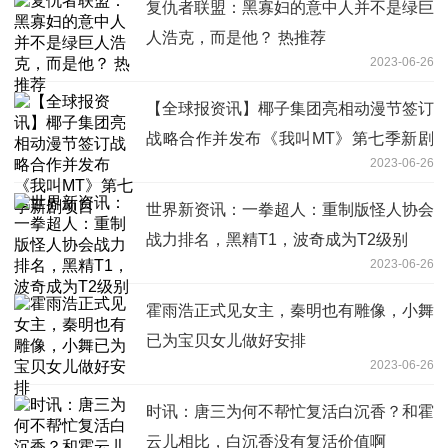
复仇者联盟：黑寡妇的意中人并不是绿巨
人浩克，而是他？ 热推荐
2023-06-26
【全球报资讯】椰子集团亮相动漫节签订
战略合作并发布《我叫MT》第七季新剧
2023-06-26
项目
世界新资讯：一拳超人：重制版怪人协会
战力排名，黑精T1，波奇成为T2级别
2023-06-26
霍雨浩正式见女主，秦明也有雕像，小舞
已为宝贝女儿做好安排
2023-06-26
时讯：唐三为何不帮忙复活白沉香？和霍
云儿相比，白沉香没有复活价值啊