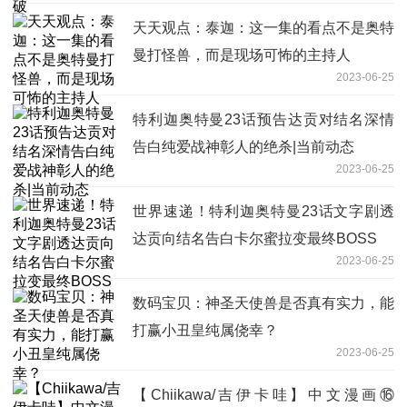
天天观点：泰迦：这一集的看点不是奥特
曼打怪兽，而是现场可怖的主持人
2023-06-25
特利迦奥特曼23话预告达贡对结名深情
告白纯爱战神彰人的绝杀|当前动态
2023-06-25
世界速递！特利迦奥特曼23话文字剧透
达贡向结名告白卡尔蜜拉变最终BOSS
2023-06-25
数码宝贝：神圣天使兽是否真有实力，能
打赢小丑皇纯属侥幸？
2023-06-25
【Chiikawa/吉伊卡哇】中文漫画⑯