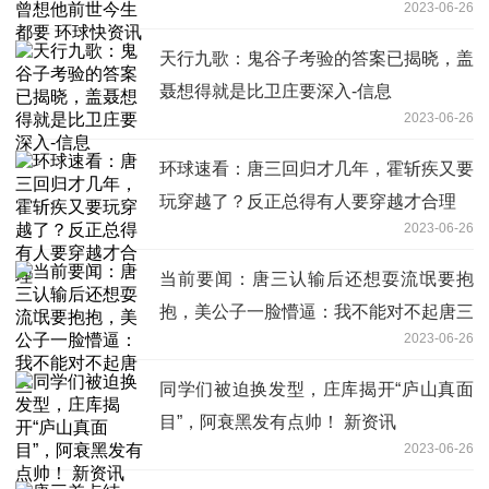
2023-06-26
天行九歌：鬼谷子考验的答案已揭晓，盖
聂想得就是比卫庄要深入-信息
2023-06-26
环球速看：唐三回归才几年，霍斩疾又要
玩穿越了？反正总得有人要穿越才合理
2023-06-26
当前要闻：唐三认输后还想耍流氓要抱
抱，美公子一脸懵逼：我不能对不起唐三
2023-06-26
同学们被迫换发型，庄库揭开“庐山真面
目”，阿衰黑发有点帅！ 新资讯
2023-06-26