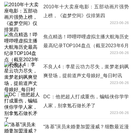
2010年十大卖座电影：五部动画片强势
上榜，《盗梦空间》仅排第四
2023-06-26
焦点精选！哔哩哔哩虚拟主播大航海历史
最高纪录TOP104盘点（截至2023年6月
2023-06-26
25日）
不良人4：李星云功力尽失，蚩梦老妈飒
爽登场，提前道声丈母娘好_每日时讯
2023-06-26
DC：他把超人打成重伤，蝙蝠侠你学学
人家，别拿氪石做长矛了
2023-06-26
“洛基”演员未婚妻加盟漫威？细数最近漫