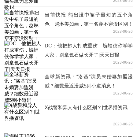
2023-06-26
当前快报:熊出没中裙子最短的五个角
色，赵琳美如画，第一名穿不穿没区别！
2023-06-26
DC：他把超人打成重伤，蝙蝠侠你学学
人家，别拿氪石做长矛了|天天日报
2023-06-26
全球新资讯：“洛基”演员未婚妻加盟漫
威？细数最近漫威5则小道消息！
2023-06-26
X战警和异人有什么区别？|世界播资讯
2023-06-26