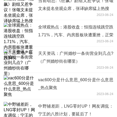
当前动态:《狂飙》剧组又惹争议！张颂
文未提名坐观众席，张译缺席猛上热搜
2023-06-24
全球观热点：港股收盘：恒指连续跳空跌
1.71%，汽车、内房股板块遭重挫，正荣
2023-06-24
地产暴跌34%
天天资讯：广州婚纱一条街营业到几点?
（广州婚纱街在哪里）
2023-06-24
vac600分是什么意思_600分是什么意思
_热点聚焦
2023-06-24
中野辅差距，LNG零封UP！网友调侃：
宁王的八胜计划，要延后了！