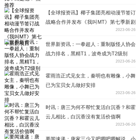
【全球报资讯】椰子集团亮相动漫节签订
战略合作并发布《我叫MT》第七季新剧
2023-06-26
项目
世界新资讯：一拳超人：重制版怪人协会
战力排名，黑精T1，波奇成为T2级别
2023-06-26
霍雨浩正式见女主，秦明也有雕像，小舞
已为宝贝女儿做好安排
2023-06-26
时讯：唐三为何不帮忙复活白沉香？和霍
云儿相比，白沉香没有复活价值啊
2023-06-26
要闻速递：唐家三少又吧唧吧唧解说，小