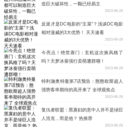
造巨大破坏性，一颗已经易主
2023-06-26
反派才是DC电影的“主菜”？浅谈DC电影
相对漫威的3大优势！ 天天速看
2023-06-26
今亮点！绝世唐门：玄机这次换风格了
吗？天梦冰蚕强行卖萌遭群嘲！
2023-06-26
特利迦奥特曼第7话预告：憨憨欧斯超人
强势客串期待的高开来了 全球观焦点
2023-06-26
复仇者联盟：黑寡妇的意中人并不是绿巨
人浩克，而是他？ 热推荐
2023-06-26