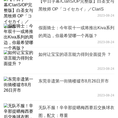
【中日字幕/ClariS/OP完整版】白圣女与
黑牧师 OP「コイセカイ」／ClariS
2023-08-24
假面骑士：今年双十一或将推出Kiva系列
的周边，你最希望哪一个再版？
2023-08-24
如何让宝宝的语言能力得到全面提升 ？
2023-08-24
东莞非遗第一街骑楼墟市8月26日开市
2023-08-24
无队不服！辛辛那提晒梅西赛后交换球衣
图，配文：尊重