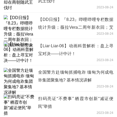
武王伐纣
2023-08-24
【DD日报】『8.23』哔哩哔哩专栏数据
统计升级；薇拉Vera二周年新衣回；艾
2023-08-24
因Eine新形象
【Liar·Liar-06】动画科普解析：盘上寻
宝对决——计中计！
2023-08-24
全国警方赴缅甸抓捕电诈 缅甸为何成电
诈集团聚集地? 基本情况讲解
2023-08-24
扫码亮证“不费事” 栖霞市创新“减证便
民”举措
2023-08-24