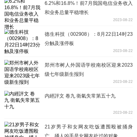
6.2%和16.8%！前7月我国电信业务收入
和业务总量平稳增长
2023-08-22
德生科技（002908）：8月22日14时23
分触及涨停板
2023-08-22
郑州市树人外国语学校南校区迎来2023
级七年级新生报到
2023-08-22
内經評文 卷九 衛氣失常第五十九
2023-08-22
21岁男子和女网友吃饭遭围殴被捅身
亡，捅人凶手是女网友处过的对象