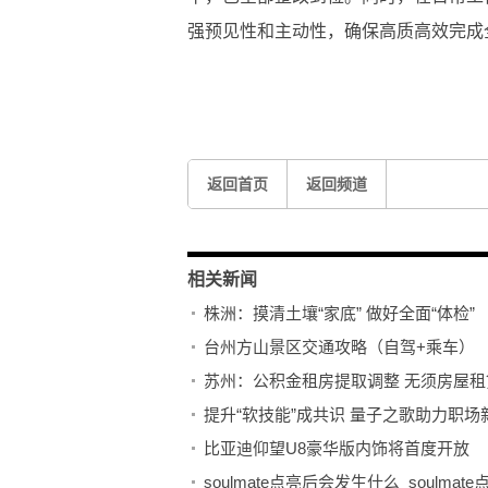
强预见性和主动性，确保高质高效完成
关键词：
返回首页
返回频道
相关新闻
株洲：摸清土壤“家底” 做好全面“体检”
台州方山景区交通攻略（自驾+乘车）
苏州：公积金租房提取调整 无须房屋租
提升“软技能”成共识 量子之歌助力职场
比亚迪仰望U8豪华版内饰将首度开放
soulmate点亮后会发生什么_soulmat