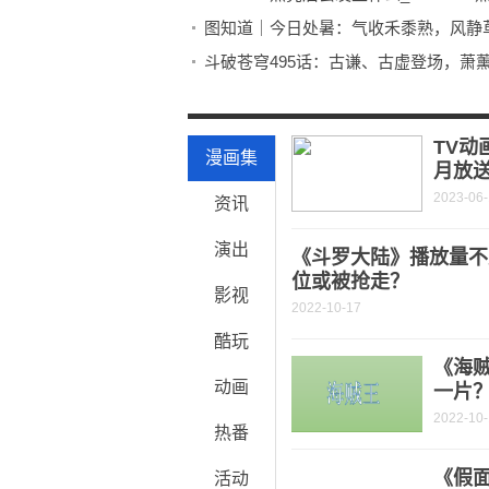
图知道｜今日处暑：气收禾黍熟，风静
斗破苍穹495话：古谦、古虚登场，萧
摩尔线程发布 DirectX 11驱动v230.40
黄原地区在陕西哪里（黄原）
TV动
漫画集
月放
2023-06
资讯
演出
《斗罗大陆》播放量不
位或被抢走？
影视
2022-10-17
酷玩
《海
动画
一片
2022-10
热番
《假面
活动