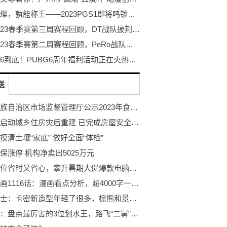
巨星璀璨，孰能称王——2023PGS1即将鸣锣开赛！
PCL2023春季赛第三周赛程回顾，DT战队披荆斩棘登顶周冠
PCL2023春季赛第二周赛程回顾，PeRo战队绝地反击夺桂冠
不落幕6到底！PUBG6周年福利活动正在火热开启！
送
宁夏回族自治区市场监督管理厅公示2023年食品安全监督抽检信息（第三十九期）
黑龙江启动城乡住房灾后重建 已完成房屋安全鉴定1.87万户
摸清土壤“家底” 做好全面“体检”
保涨停 机构净卖出5025万元
一步到位省时又省心，攀升暑期大促爆款电脑推荐
最新漫画1116话：漫画看点分析，超4000字一次性让你看个饱！
假面骑士：卡密新造型年轻了很多，棕熊和景和久违的再次同框
海贼王：盘点最厉害的3位划水王，路飞“二舅”也在其中，最后一位划掉老命