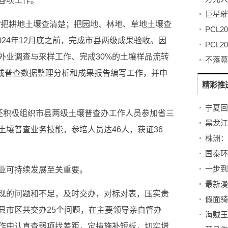
各项工作。
“把耕地土壤查清楚；把园地、林地、草地土壤查
024年12月底之前，完成市县两级成果验收。因
外业调查与采样工作、完成30%的土壤样品流转
完成普查数据整理分析和成果报告编写工作，并申
精彩推
洲还积极组织市县两级土壤普查办工作人员参加省三
壤普查业务技能，参培人员达46人，获证36
株洲：
国泰环
业可持续发展至关重要。
现的问题和不足，及时交办，对标对表，压实责
县市区共交办25个问题，在主要领导亲自督办
作中认真查弱项找差距，定措施补短板，切实增