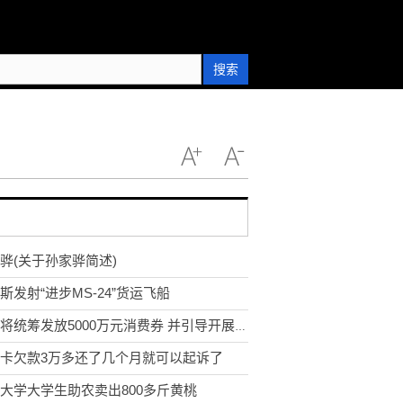
搜索
骅(关于孙家骅简述)
斯发射“进步MS-24”货运飞船
四川将统筹发放5000万元消费券 并引导开展优惠活动
卡欠款3万多还了几个月就可以起诉了
大学大学生助农卖出800多斤黄桃