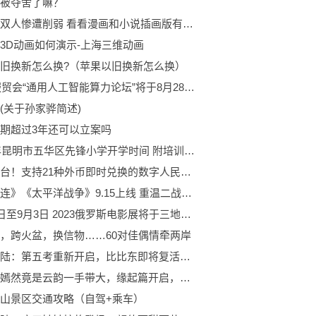
被夺舍了嘛？
猫狗娘双人惨遭削弱 看看漫画和小说插画版有多给力
3D动画如何演示-上海三维动画
旧换新怎么换?（苹果以旧换新怎么换）
2023服贸会“通用人工智能算力论坛”将于8月28日在京举办
(关于孙家骅简述)
期超过3年还可以立案吗
2023年昆明市五华区先锋小学开学时间 附培训指南
珠海首台！支持21种外币即时兑换的数字人民币外币兑换机亮相横琴口岸
《兄弟连》《太平洋战争》9.15上线 重温二战经典
8月27日至9月3日 2023俄罗斯电影展将于三地举办
，跨火盆，换信物……60对佳偶情牵两岸
斗罗大陆：第五考重新开启，比比东即将复活，小舞白发形象再现
斗破：嫣然竟是云韵一手带大，缘起篇开启，三年之约还要再等等
山景区交通攻略（自驾+乘车）