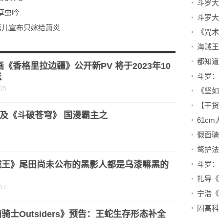
草虫吟
薰儿宣布只嫁给萧炎
画《香格里拉边疆》公开新PV 将于2023年10
送
-15
《坚如
【干货
及《斗破苍穹》 国漫霸主之
61c
贼王》尾田尚未公布的黑影人都是乌漆嘛黑的
？
扎导《
-17
宁浩《
固高科
骑士Outsiders》预告：王蛇生存形态补全