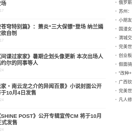
俄罗斯
登场
-17
苏州：
小朋友
苍穹特别篇》：萧炎“三大保镖”登场 纳兰嫣
败欲自刎
渭城交
-17
创业板
《间谍过家家》暑期企划头像更新 本次出场人
括约尔的同事等人
-24
说家・南云龙之介的异闻百景》小说封面公开
于10月4日发售
-24
SHINE POST》公开专辑宣传CM 将于10月
正式发售
-24