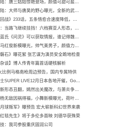
斗罗大陆：唐三姑姑惊艳登场，颜值可甜可盐，小舞瞬间不香了！
斗罗大陆：大师与唐昊的野心曝光，全新的武魂即将诞生
《咒术回战》233话，五条悟愈合速度降低，还陷入一打二的局面
海贼王：当路飞继续挂挡！六档赛亚人形态，九档海贼之神形态
都知道蓝氏《问灵》可以获取情报，谁记得魏无羡也有好方法？
斗罗：马红俊新模曝光，帅气美男子，颜值力压唐三，白沉香沦陷了
磐石》曝花絮 张艺谋为演员安全跪地检查
杂谈】博人传青年篇首话硬核解析
m大比例马格南枪周边预告，国内专属特供
假面骑士SUPER LIVE12月日本各地开催，Gotchard新形态公开
鹜护法新形态丑翻，嫣然出关魔改，与萧炎争吵遭删，云韵战力加强
斗罗：杨无敌因祸得福，小舞新模曝光，荷叶领蓬蓬裙，麻花辫回归
月球叛军》曝预告 宏大崭新科幻世界来袭
红毯先生》将于多伦多首映 刘德华获殊荣
技：我司参股重庆固润公司