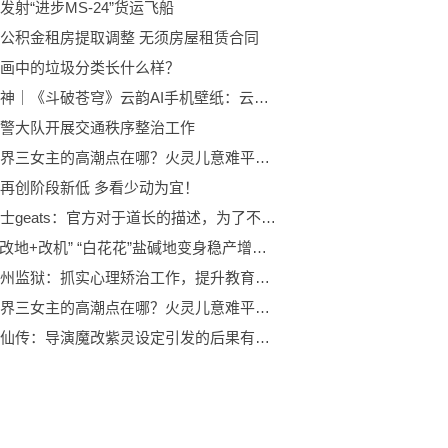
发射“进步MS-24”货运飞船
公积金租房提取调整 无须房屋租赁合同
画中的垃圾分类长什么样？
国漫女神｜《斗破苍穹》云韵AI手机壁纸：云岚宗解散、远走中州
警大队开展交通秩序整治工作
完美世界三女主的高潮点在哪？火灵儿意难平，云曦获得帝后身份
再创阶段新低 多看少动为宜！
假面骑士geats：官方对于道长的描述，为了不再有不幸的人而暴走，相信英寿并做出赎罪
“改种+改地+改机” “白花花”盐碱地变身稳产增产“大粮仓”
广西钦州监狱：抓实心理矫治工作，提升教育改造质量
完美世界三女主的高潮点在哪？火灵儿意难平，云曦获得帝后身份
凡人修仙传：导演魔改紫灵设定引发的后果有多大？看看就知道了