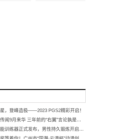
星，登峰造极——2023 PGS2精彩开启！
米山舞传闻9月来华 三年前的“右翼”言论孰是孰非？
岩石智能训练器正式发布，男性持久锻炼开启智能浪潮
万元大奖等着你！广州市“国潮·云漫杯”动漫创作大赛开赛！