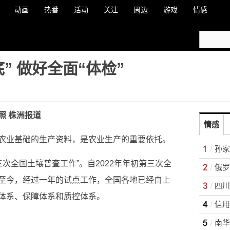
动画
热番
活动
关注
周边
游戏
情感
” 做好全面“体检”
照 株洲报道
情感
农业基础的生产资料，是农业生产的重要依托。
孙家
三次全国土壤普查工作”。自2022年年初第三次全
俄罗
至今，经过一年的试点工作，全国各地已经自上
体系、保障体系和质控体系。
信用
南华