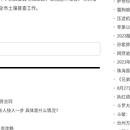
萨导你
全市土壤普查工作。
压滤机
苹果以
孙家骅
网贷逾
执红绸
赁合同
新人快人一步 具体是什么情况?
台州方
e点亮攻略