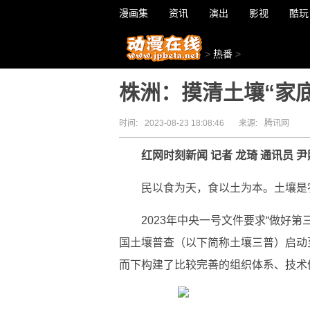
漫画集
资讯
演出
影视
酷玩
>
热番
>
株洲：摸清土壤“家底
时间:
2023-08-23 18:08:46
来源:
腾讯网
红网时刻新闻 记者 龙琦 通讯员 尹
民以食为天，食以土为本。土壤是
2023年中央一号文件要求“做好第
国土壤普查（以下简称土壤三普）启动
而下构建了比较完善的组织体系、技术