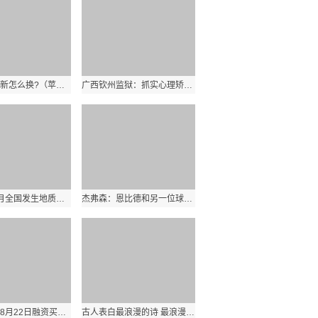
苹果以旧换新怎么换?（苹果以旧换新怎么换）
广西钦州监狱：抓实心理矫治工作，提升教育改造质量
今年前7个月全国发生地质灾害1243起，造成52人死亡
杰弗森：恩比德和另一位球星最终会落脚尼克斯 布伦森合同很友好
高澜股份：8月22日融资买入2262.35万元，融资融券余额3.97亿元
古人表白最浪漫的诗 最浪漫的表白诗句有 请大家推荐几句