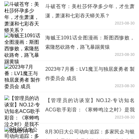
斗破苍穹：美杜莎怀孕多少年，才生萧
潇，萧潇和七彩吞天蟒关系？
2023-08-30
海贼王1091话全图漫画：斯图西惨败，
索隆怒砍路奇，路飞暴踢黄猿
2023-08-30
2023年7月番：LV1魔王与独居废勇者 製
作委员会 成员
2023-08-30
【管理员的访谈室】NO.12-专访知名
ACG歌手彩音：《寒蝉鸣泣之时》是我
2023-08-30
不可或缺的存在
8月30日大公司动向追踪：多家民企与银