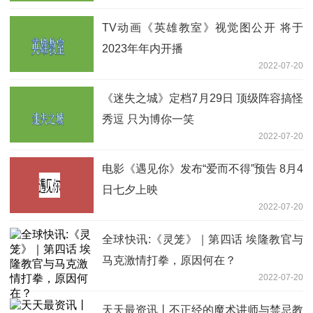
TV动画《英雄教室》视觉图公开 将于
2023年年内开播
2022-07-20
《迷失之城》定档7月29日 顶级阵容搞怪
秀逗 只为博你一笑
2022-07-20
电影《遇见你》发布“爱而不得”预告 8月4
日七夕上映
2022-07-20
全球快讯:《灵笼》｜第四话 埃隆教官与
马克激情打拳，原因何在？
2022-07-20
天天最资讯丨不正经的魔术讲师与禁忌教