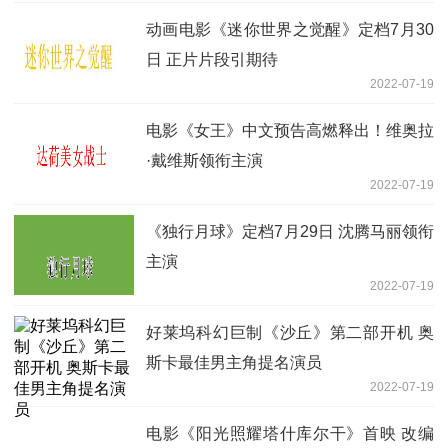
动画电影《迷你世界之觉醒》定档7月30
日 正片片段引期待
2022-07-19
电影《女王》中文预告高燃释出！维奥拉
·戴维斯领衔主演
2022-07-19
《独行月球》定档7月29日 沈腾马丽领衔
主演
2022-07-19
好莱坞科幻巨制《沙丘》第二部开机 奥
斯卡最佳男主角提名演员
2022-07-19
电影《阳光照耀塔什库尔干》首映 改编