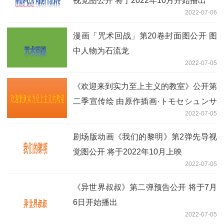
视觉图公开 将于2022年10月开始播出
2022-07-06
漫画「咒术回战」第20卷封面图公开 图
中人物为石流龙
2022-07-05
《欢迎来到实力至上主义的教室》公开第
二季宣传绘 由原作插画·トモセシュンサ
2022-07-05
ク公开其绘制的最新宣传绘图
剧场版动画《我们的黎明》第2弹先导视
觉图公开 将于2022年10月上映
2022-07-05
《异世界叔叔》第二弹预告公开 将于7月
6日开始播出
2022-07-05