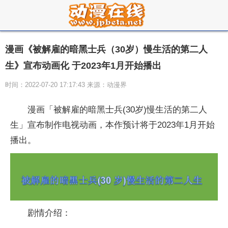
漫画《被解雇的暗黑士兵（30岁）慢生活的第二人
生》宣布动画化 于2023年1月开始播出
时间：2022-07-20 17:17:43 来源：动漫界
漫画「被解雇的暗黑士兵(30岁)慢生活的第二人
生」宣布制作电视动画，本作预计将于2023年1月开始
播出。
剧情介绍：