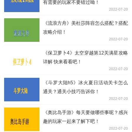
有需要的玩家不要错过呦！
2022-07-20
《流浪方舟》美杜莎阵容怎么搭配？搭配
攻略介绍！
2022-07-20
《保卫萝卜4》太空穿越第12关满星攻略
详解 快来看看吧！
2022-07-20
《斗罗大陆h5》冰火夏日活动关卡怎么
通关？通关小技巧告诉你！
2022-07-20
《奥比岛手游》每天要做哪些事呢？感兴
趣的玩家一起来了解下吧！
2022-07-20