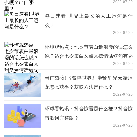
2022-07-20
每日速看!世界上最长的人工运河是什
么？
2022-07-20
环球观热点：七夕节表白最浪漫的话怎么
说？适合七夕表白又甜又撩情话短句有哪
2022-07-20
些？
当前热议!《魔兽世界》坐骑星光云端翔
龙怎么获得？获取方法是什么？
2022-07-20
环球看热讯：抖音惊雷是什么梗？抖音惊
雷歌词完整版？
2022-07-20