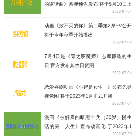
的诙谐曲》首弹预告发布 将于9月10日上
2022-07-04
映
动画《致不灭的你》第二季第2弹PV公开
将于今年秋季开始播出
2022-07-04
7月4日是《青之驱魔师》志摩廉造的生
日 官方发布其生日贺图
2022-07-04
恋爱喜剧动画《小智是女生！》公布先导
视觉图 将于2023年1月正式开播
2022-07-04
漫画《被解雇的暗黑士兵（30岁）慢生
活的第二人生》宣布动画化 于2023年1
2022-07-20
月开始播出