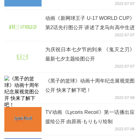
2022-07-07
出应援绘
动画《新网球王子 U-17 WORLD CUP》
第2话先行图公开 讲述了龙马向高中生进
2022-07-07
击挑战的故事
为庆祝日本七夕节的到来 《鬼灭之刃》
最新七夕主题绘图公开
2022-07-07
《黑子的篮球》动画十周年纪念展视觉图
公开 快来了解下吧！
2022-07-06
TV动画《Lycoris Recoil》第一话播出应
援绘公开 由原画·もりもり绘制
2022-07-06