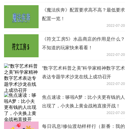
《魔法疾奔》配置要求高不高？最低要求
配置一览！
2022-07-20
《符文工房5》水晶商店的作用是什么？
不知道的玩家快来看看！
2022-07-20
“数字艺术科普之美”科学家精神数字艺术
表达专题学术沙龙在线上成功召开
2022-07-20
焦点速读：哆啦A梦：比小夫更有钱的人
出现了，小夫换上黄金战袍直接开战！
2022-07-20
每日讯息!修仙渡劫样样行（新番：我的