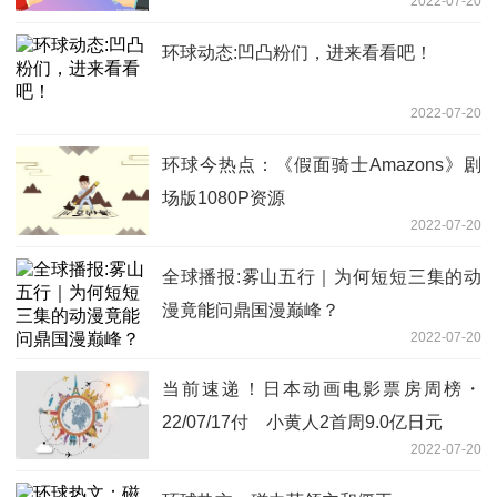
2022-07-20
环球动态:凹凸粉们，进来看看吧！
2022-07-20
环球今热点：《假面骑士Amazons》剧
场版1080P资源
2022-07-20
全球播报:雾山五行｜为何短短三集的动
漫竟能问鼎国漫巅峰？
2022-07-20
当前速递！日本动画电影票房周榜・
22/07/17付 小黄人2首周9.0亿日元
2022-07-20