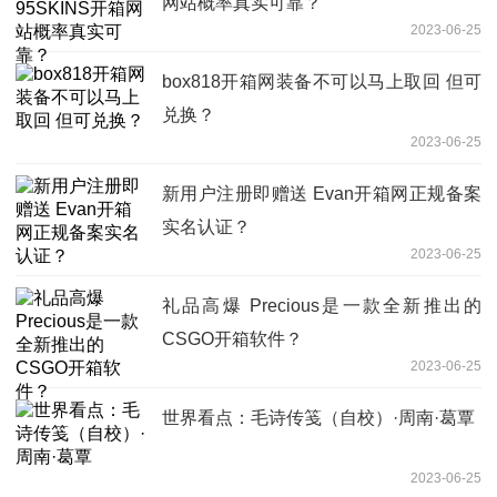
网站概率真实可靠？
2023-06-25
box818开箱网装备不可以马上取回 但可
兑换？
2023-06-25
新用户注册即赠送 Evan开箱网正规备案
实名认证？
2023-06-25
礼品高爆 Precious是一款全新推出的
CSGO开箱软件？
2023-06-25
世界看点：毛诗传笺（自校）·周南·葛覃
2023-06-25