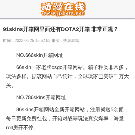
91skins开箱网里面还有DOTA2开箱 非常正规？
时间：2023-06-25 15:52:53 来源：热游游戏
NO.666skin开箱网址
66skin一家老牌csgo开箱网站。箱子种类非常多，
玩法多样。据该网站自己统计，全球玩家已突破千万大
关。
NO.786skins开箱网址
86skins开箱网站全新开箱网站，注册就送5余额，
每日更新免费红包，开箱对战等玩法真实爆率，海量
roll房开不停。