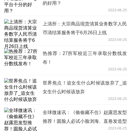
的好用？
2023-06-25
上清所：大宗商品现货清算业务数字人民
币清结算服务将于6月26日上线
2023-06-25
热推荐：27所军校近三年录取分数线发
布！
2023-06-25
世界焦点！追女生什么时候该放弃了_追
女生什么时候该放弃
2023-06-25
全球微速讯：《偷偷藏不住》赵露思发型
推荐！圆脸人必试小脸浏海、直卷发造型
2023-06-25
一次看