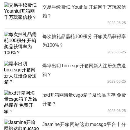
交易手续费低 Youthful开箱网千万玩家信
赖？
2023-06-25
每次抽礼品需耗100积分 开箱奖品获得率
为100%？
2023-06-25
爆率出叨 boxcsgo开箱网新人注册免费送
箱？
2023-06-25
hxd开箱网海量csgo箱子及饰品库存 免费
开箱？
2023-06-25
Jasmine开箱网站这款mucsgo平台十分