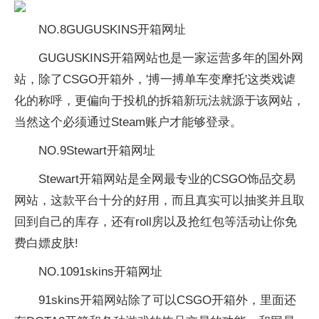
NO.8GUGUSKINS开箱网址
GUGUSKINS开箱网站也是一家运营多年的国外网
站，除了CSGO开箱外，'搏一搏单车变摩托'这类戏谑
化的称呼，更偏向于投机的拆箱新玩法就源于该网站，
当然这个必须通过Steam账户才能够登录。
NO.9Stewart开箱网址
Stewart开箱网站是全网最专业的CSGO饰品交易
网站，这款平台十分的好用，而且真实可以抽奖并且取
回到自己的库存，还有roll房以及抢红包等活动让你免
费白嫖皮肤!
NO.1091skins开箱网址
91skins开箱网站除了可以CSGO开箱外，里面还