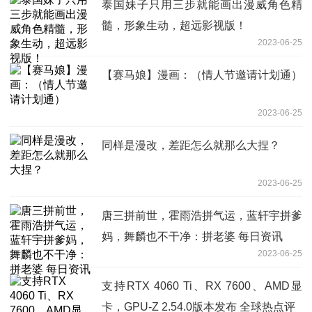
泰国妹子只用三步就能画出漫威角色精
髓，形象生动，超远影视版！
2023-06-25
【赛马娘】漫画：（情人节邀请计划通）
2023-06-25
同样是漫改，差距怎么就那么大捏？
2023-06-25
唐三拼前世，霍雨浩拼气运，蓝轩宇拼爹
妈，舞麟也不干净：拼老婆 每日资讯
2023-06-25
支持RTX 4060 Ti、RX 7600、AMD显
卡，GPU-Z 2.54.0版本发布 全球热点评