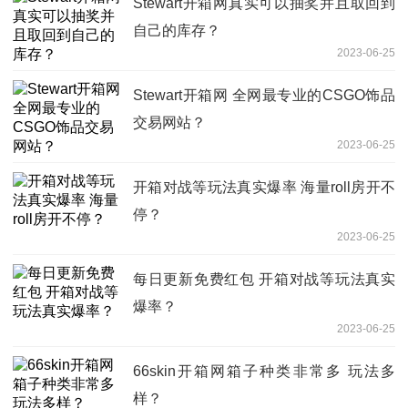
Stewart开箱网真实可以抽奖并且取回到
自己的库存？
2023-06-25
Stewart开箱网 全网最专业的CSGO饰品
交易网站？
2023-06-25
开箱对战等玩法真实爆率 海量roll房开不
停？
2023-06-25
每日更新免费红包 开箱对战等玩法真实
爆率？
2023-06-25
66skin开箱网箱子种类非常多 玩法多
样？