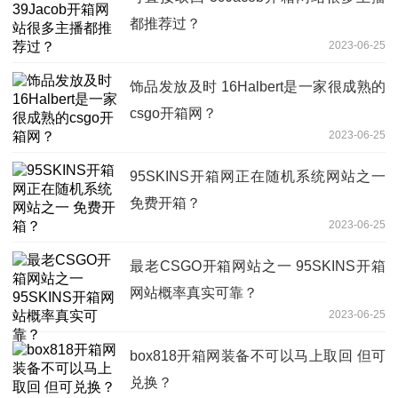
都推荐过？
2023-06-25
饰品发放及时 16Halbert是一家很成熟的
csgo开箱网？
2023-06-25
95SKINS开箱网正在随机系统网站之一
免费开箱？
2023-06-25
最老CSGO开箱网站之一 95SKINS开箱
网站概率真实可靠？
2023-06-25
box818开箱网装备不可以马上取回 但可
兑换？