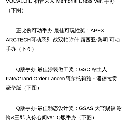
VOCALOID 初音未来 Memorial Dress Ver. 手办
（下图）
正比例可动手办-最佳可玩
性
奖：APEX
ARCTECH可动系列 战双帕弥什 露西亚·黎明 可动
手办（下图）
Q版手办-最佳涂装做工奖：GSC 粘土人
Fate/Grand Order Lancer/阿尔托莉雅・潘德拉贡
豪华版（下图）
Q版手办-最佳动态设计奖：GSAS 天官赐福 谢
怜&三郎 入你心间ver. Q版手办（下图）