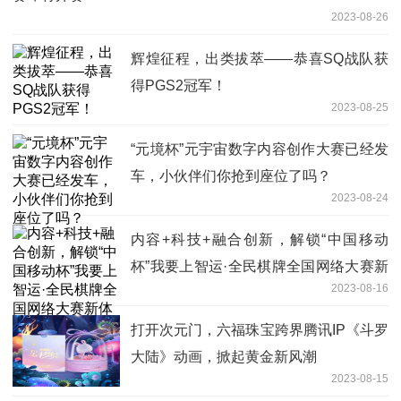
2023-08-26
辉煌征程，出类拔萃——恭喜SQ战队获
得PGS2冠军！
2023-08-25
“元境杯”元宇宙数字内容创作大赛已经发
车，小伙伴们你抢到座位了吗？
2023-08-24
内容+科技+融合创新，解锁“中国移动
杯”我要上智运·全民棋牌全国网络大赛新
2023-08-16
体验
打开次元门，六福珠宝跨界腾讯IP《斗罗
大陆》动画，掀起黄金新风潮
2023-08-15