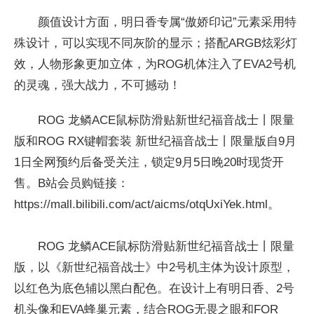
颜值设计方面，明日香专属“傲娇印记”元素采用特
殊设计，可以实现不同灰阶的显示；搭配ARGB炫彩灯
效，人物形象更加立体，为ROG机体注入了
EVA2号机
的灵魂，强大战力，不可撼动！
ROG 龙鳞ACE鼠标防滑贴新世纪福音战士丨限量
版和ROG RX键帽套装 新世纪福音战士丨限量版自9月
1日全网预约后备受关注，锁定9月5日晚20时现货开
售。B站会员购链接：
https://mall.bilibili.com/act/aicms/otqUxiYek.html。
ROG 龙鳞ACE鼠标防滑贴新世纪福音战士丨限量
版，以《新世纪福音战士》中2号机主体为设计原型，
以红色为底色辅以黑白配色。在设计上有明日香、2号
机头像和
EVA蜂巢元素，结合ROG无畏之眼和FOR