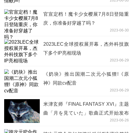
2023-06-30
官宣定档！魔卡少女樱展7月8日登陆重
庆，你准备好穿越了吗？
2023-06-30
2023LEC全球授权展开幕，杰外科技旗
下多个IP亮相现场
2023-06-29
《奶块》推出国潮二次元小狐狸!《原
神》同款cv配音
2023-06-29
米津玄师『FINAL FANTASY XVI』主题
曲「月を見ていた」歌曲正式开始发布
2023-06-26
以深青色狼为主题的全新封面首次公开