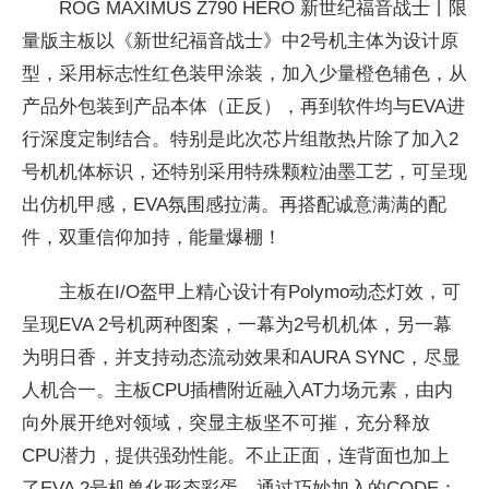
ROG MAXIMUS Z790 HERO 新世纪福音战士丨限
量版主板以《新世纪福音战士》中2号机主体为设计原
型，采用标志
性红色装甲涂装，加入少量橙色辅色，从
产品外包装到产品本体（正反），再到软件均与
EVA进
行深度定制结合。特别是此次芯片组散热片除了加入2
号机机体标识，还特别采用特殊颗粒油墨工艺，可呈现
出仿机甲感，
EVA氛围感拉满。再搭配诚意满满的配
件，双重信仰加持，能量爆棚！
主板在I/O盔甲上精心设计有Polymo动态灯效，可
呈现
EVA 2号机两种图案，一幕为2号机机体，另一幕
为明日香，并支持动态流动
效果和AURA SYNC，尽显
人机合一。主板CPU插槽附
近融入AT力场元素，由内
向外展开绝对领域，突显主板坚不可摧，充分释放
CPU潜力，提供强劲
性能。不止正面，连背面也加上
了
EVA 2号机兽化形态彩蛋。通过巧妙加入的CODE：