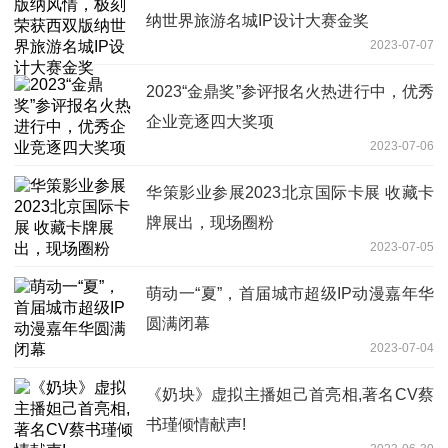
纳世界旅游名城IP设计大赛金奖
2023-07-07
2023“金鼎奖”参评报名火热进行中，优秀
企业竞逐四大奖项
2023-07-06
华策影业参展2023北京国际卡展 收藏卡
牌展出，现场圈粉
2023-07-05
萌动一“夏”，首届城市超级IP动漫嘉年华
圆满闭幕
2023-07-04
《奶块》虚拟主播妲己首亮相,著名CV蔡
书瑾倾情献声!