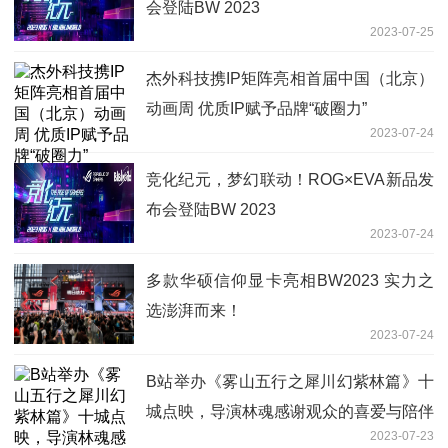
会登陆BW 2023
2023-07-25
杰外科技携IP矩阵亮相首届中国（北京）
动画周 优质IP赋予品牌“破圈力”
2023-07-24
竞化纪元，梦幻联动！ROG×EVA新品发
布会登陆BW 2023
2023-07-24
多款华硕信仰显卡亮相BW2023 实力之
选澎湃而来！
2023-07-24
B站举办《雾山五行之犀川幻紫林篇》十
城点映，导演林魂感谢观众的喜爱与陪伴
2023-07-23