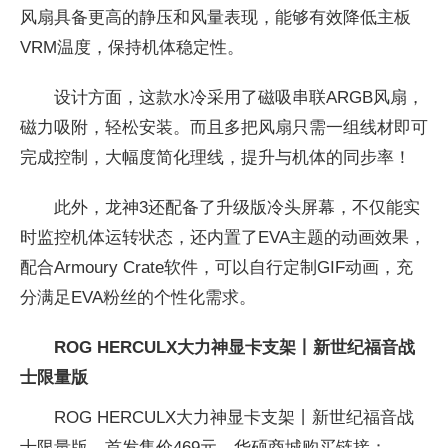
风扇具备更高的静压和风量表现，能够有效降低主板
VRM温度，保持机体稳定
性。
设计方面，这款水冷采用了磁吸串联ARGB风扇，
磁力吸附，轻松安装。而且多把风扇只需一组线材即可
完成控制，大幅度简化理线，提升与机体的同步率！
此外，龙神3还配备了升级版冷头屏幕，不仅能实
时监控机体运转状态，还内置了
EVA主题的动画
效果，
配合Armoury Crate软件，可以自行定制GIF动画，充
分满足
EVA粉丝的个
性化需求。
ROG HERCULX大力神显卡支架丨新世纪福音战
士限量版
ROG HERCULX大力神显卡支架丨新世纪福音战
士限量版，首发售价469元，华硕商城购买链接：