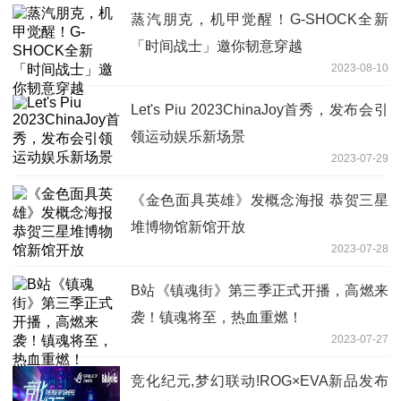
蒸汽朋克，机甲觉醒！G-SHOCK全新
「时间战士」邀你韧意穿越
2023-08-10
Let's Piu 2023ChinaJoy首秀，发布会引
领运动娱乐新场景
2023-07-29
《金色面具英雄》发概念海报 恭贺三星
堆博物馆新馆开放
2023-07-28
B站《镇魂街》第三季正式开播，高燃来
袭！镇魂将至，热血重燃！
2023-07-27
竞化纪元,梦幻联动!ROG×EVA新品发布