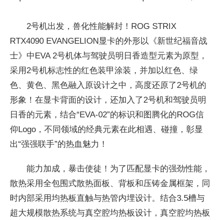
2号机出发，兽化
性能解封！ROG STRIX
RTX4090
EVANGELION显卡的外形以《新世纪福音战
士》中
EVA 2号机体与驾驶员明日香造型元素为原型，
采用2号机标志
性的红色装甲涂装，并加以红色、绿
色、黄色、黑色融入原设计之中，高度还原了2号机的
形象！在显卡背面的设计，还加入了2号机和驾驶员明
日香的元素，结合“
EVA-02”的标识和图腾化的ROG信
仰Logo，不同领域的经典元素在此相遇、碰撞，彰显
出“强强联手”的热血魅力！
能力加成，暴击使徒！为了匹配显卡的强劲
性能，
散热采用全包围式散热面板、背板和压铸金属框架，同
时内部采用均热板直触与热管内埋设计。结合3.5槽与
超大规模散热系统与真空腔均热板设计，真空腔均热板