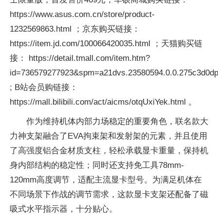
https://www.asus.com.cn/store/product-
1232569863.html ；京东购买链接：
https://item.jd.com/100066420035.html ；天猫购买链
接： https://detail.tmall.com/item.htm?
id=736579277923&spm=a21dvs.23580594.0.0.275c3d0d
; B站会员购链接：
https://mall.bilibili.com/act/aicms/otqUxiYek.html 。
作为维持机体内部力场稳定的
重要角色，联名款大
力神支架融合了
EVA拘束架和发射架的元素，并且使用
了高强度铝合金材质支柱，轻松承载显卡重量，保持机
身内部结构的稳定
性；同时还支持免工具78mm-
120mm高度调节，适配主流显卡型号。为满足机体在
不同场景下作战的调节需求，这款显卡支架还配备了磁
吸式水
平
指示器，十分贴心。