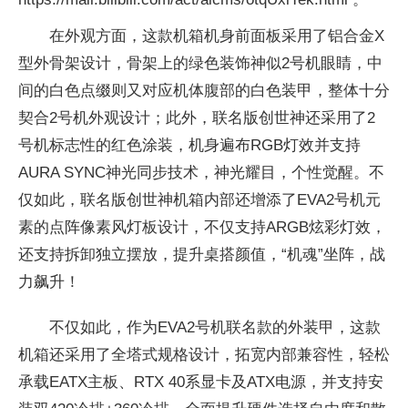
在外观方面，这款机箱机身前面板采用了铝合金X
型外骨架设计，骨架上的绿色装饰神似2号机眼睛，中
间的白色点缀则又对应机体腹部的白色装甲，整体十分
契合2号机外观设计；此外，联名版创世神还采用了2
号机标志
性的红色涂装，机身遍布RGB灯效并支持
AURA SYNC神光同步技术，神光耀目，个
性觉醒。不
仅如此，联名版创世神机箱内部还增添了
EVA2号机元
素的点阵像素风灯板设计，不仅支持ARGB炫彩灯效，
还支持拆卸
独立摆放，提升桌搭颜值，“机魂”坐阵，战
力飙升！
不仅如此，作为
EVA2号机联名款的外装甲，这款
机箱还采用了全塔式规格设计，拓宽内部兼容
性，轻松
承载EATX主板、RTX 40系显卡及ATX电源，并支持安