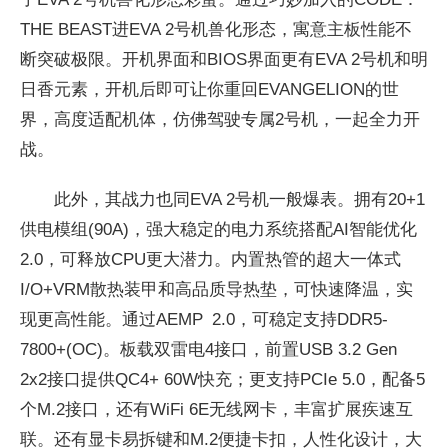
THE BEAST进
EVA 2号机兽化形态，寓意主板
性能不
断突破极限。开机界面和BIOS界面更有
EVA 2号机和明
日香元素，开机后即可让你重回
EVANGELION的世
界，高度适配机体，仿
佛驾驶专属2号机，一起全力开
战。
此外，其战力也同
EVA 2号机一般爆表。拥有20+1
供电模组(90A)，强大稳定的电力系统搭配AI智能优化
2.0，可释放CPU更大潜力。内置热管的超大一体式
I/O+VRM散热装甲和高品质导热垫，可快速降温，实
现更高
性能。通过AEMP 2.0，可稳定支持DDR5-
7800+(OC)。板载双雷电4接口，前置USB 3.2 Gen
2x2接口提供QC4+ 60W快充；更支持PCIe 5.0，配备5
个M.2接口，还有WiFi 6E无线网卡，丰富扩展疾速互
联。还有显卡易拆键和M.2便捷卡扣，人
性化设计，大