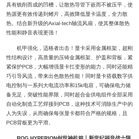
具有铣削而成的凹槽，让散热导管下嵌而不被压
平，使
热源更有效传递到鳍片，高效降低显卡温度，全力散
热。结合新升级的Axial-tech轴流风扇，使其整体散热
性能和静音表现更强！
机甲强化，适格者出击！显卡采用金属框架，超刚
性结构设计，高质量的压铸金属框架、护盖和背板，紧
紧保护PCB，大幅增强显卡扛变形的能力，同时还能精
巧引导风流，带来出色散热
性能！同时显卡搭载数字供
电控制与一系列大电流功率和15k电容，可确保电力储
备充足，突破
性能界限，同时超合金供电组件全部采用
自动化制造工艺焊接到PCB，这种技术可消除生产中的
人为失误，从而确保每张显卡都符合严格的规格，且
PCB背板更为
平滑。
ROG HYPERION创世神机箱丨新世纪福音战士限