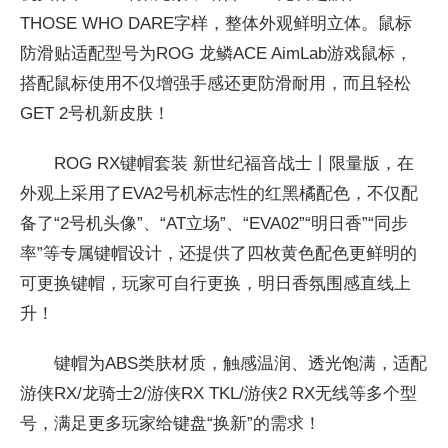
THOSE WHO DARE字样，整体外观鲜明立体。鼠标
防滑贴适配型号为ROG 龙鳞ACE AimLab游戏鼠标，
搭配鼠标使用不仅增强手感还更防滑耐用，而且轻松
GET 2号机新皮肤！
ROG RX键帽套装 新世纪福音战士丨限量版，在
外观上采用了
EVA2号机标志
性的红黑橘配色，不仅配
备了“2号机头像”、“AT立场”、“
EVA02”“明日香”“同步
率”等专属键帽设计，还提供了四枚黄色配色更鲜明的
可更换键帽，
玩家可自行更换，明日香氛围感直线上
升！
键帽为ABS类肤材质，触感温润、透光饱满，适配
游侠RX/龙骑士2/游侠RX TKL/游侠2 RX无线等多个型
号，满足更多
玩家给键盘“换新”的需求！