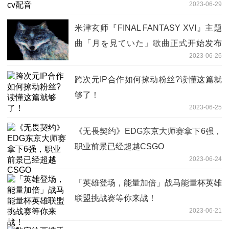
2023-06-29
米津玄师『FINAL FANTASY XVI』主题
曲「月を見ていた」歌曲正式开始发布
2023-06-26
以深青色狼为主题的全新封面首次公开
跨次元IP合作如何撩动粉丝?读懂这篇就
够了！
2023-06-25
《无畏契约》EDG东京大师赛拿下6强，
职业前景已经超越CSGO
2023-06-24
「英雄登场，能量加倍」战马能量杯英雄
联盟挑战赛等你来战！
2023-06-21