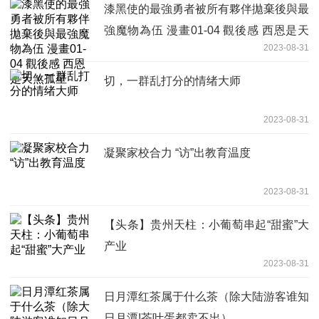
漆黑使的最強勇者被所有夥伴拋棄後與最
強魔物為伍 漫畫01-04 觀後感 西恩是天
2023-08-31
煞孤星
切，一群乱打分的情绪大师
2023-08-31
凝聚家校合力 “访”出教育温度
2023-08-31
【头条】贵州天柱：小葡萄串起“甜蜜”大
产业
2023-08-31
日月潭红茶属于什么茶（除大陆游客谁知
日月潭!茶叶蛋都卖不出）