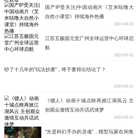
国产IP受关注|中国动画片《艾米咕噜大
自然小课堂》持续海外热播
2023-06-02
江苏五极固元堂广州全球运营中心环球启
航
2023-05-31
吵了十几年的“玩法抄袭”，终于要得出结论了？
2023-05-31
《镖人》动画十城点映再掀江湖风云 主
创观众激情互动共话武侠梦
2023-05-31
“光是科幻手办的灵魂”，模型玩家在闲鱼