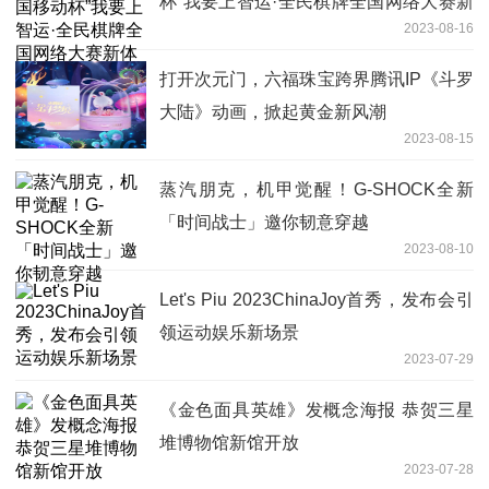
杯”我要上智运·全民棋牌全国网络大赛新
2023-08-16
体验
打开次元门，六福珠宝跨界腾讯IP《斗罗
大陆》动画，掀起黄金新风潮
2023-08-15
蒸汽朋克，机甲觉醒！G-SHOCK全新
「时间战士」邀你韧意穿越
2023-08-10
Let's Piu 2023ChinaJoy首秀，发布会引
领运动娱乐新场景
2023-07-29
《金色面具英雄》发概念海报 恭贺三星
堆博物馆新馆开放
2023-07-28