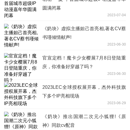
圆满闭幕
2023-07-04
《奶块》虚拟主播妲己首亮相,著名CV蔡
书瑾倾情献声!
2023-06-30
官宣定档！魔卡少女樱展7月8日登陆重
庆，你准备好穿越了吗？
2023-06-30
2023LEC全球授权展开幕，杰外科技旗
下多个IP亮相现场
2023-06-29
《奶块》推出国潮二次元小狐狸!《原
神》同款cv配音