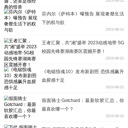
2023-08-31
芬内尔《萨特本》曝预告 展现奢靡生活
下的权与欲
2023-08-31
王者汇聚，共“湘”盛举 2023动感地带·5G
校园先锋赛湖南赛区震撼开赛！
2023-08-31
《电锯惊魂10》发布新剧照 恐惧感飙升
血腥感十足
2023-08-31
假面骑士Gotchard：最新软胶汇总，你
最喜欢哪一个？
2023-08-31