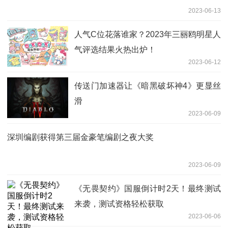
2023-06-13
人气C位花落谁家？2023年三丽鸥明星人
气评选结果火热出炉！
2023-06-12
传送门加速器让《暗黑破坏神4》更显丝
滑
2023-06-09
深圳编剧获得第三届金豪笔编剧之夜大奖
2023-06-09
《无畏契约》国服倒计时2天！最终测试
来袭，测试资格轻松获取
2023-06-06