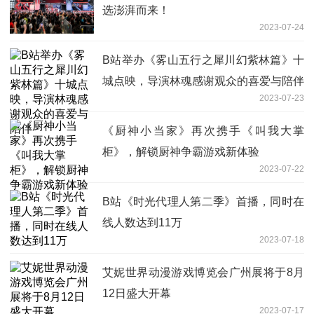
选澎湃而来！
2023-07-24
B站举办《雾山五行之犀川幻紫林篇》十
城点映，导演林魂感谢观众的喜爱与陪伴
2023-07-23
《厨神小当家》再次携手《叫我大掌
柜》，解锁厨神争霸游戏新体验
2023-07-22
B站《时光代理人第二季》首播，同时在
线人数达到11万
2023-07-18
艾妮世界动漫游戏博览会广州展将于8月
12日盛大开幕
2023-07-17