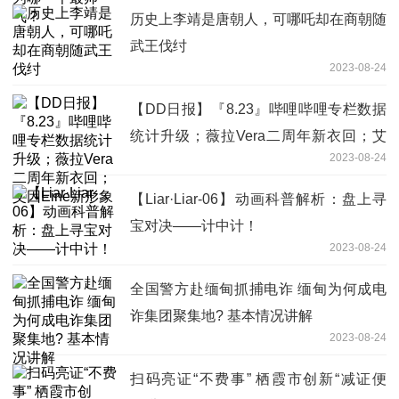
历史上李靖是唐朝人，可哪吒却在商朝随
武王伐纣
2023-08-24
【DD日报】『8.23』哔哩哔哩专栏数据
统计升级；薇拉Vera二周年新衣回；艾
2023-08-24
因Eine新形象
【Liar·Liar-06】动画科普解析：盘上寻
宝对决——计中计！
2023-08-24
全国警方赴缅甸抓捕电诈 缅甸为何成电
诈集团聚集地? 基本情况讲解
2023-08-24
扫码亮证“不费事” 栖霞市创新“减证便