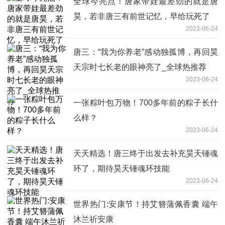
全球今亮点！唐家带娃最差劲的就是唐
昊，若非唐三有前世记忆，早给玩死了
2023-06-24
唐三：“我为你养老”感动独孤博，再回昊
天宗时七长老的眼神亮了_全球热推荐
2023-06-24
一张粽叶包万物！700多年前的粽子长什
么样？
2023-06-24
天天精选！唐三终于出发去补充昊天锤魂
环了，期待昊天锤魂环技能
2023-06-24
世界热门:安康节！持艾簪蒲佩香囊 端午
沐兰祈安康