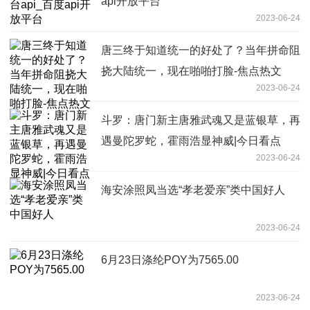
api开放平台
2023-06-24
唐三终于知道统一的好处了？当年拼命阻
挠大陆统一，现在啪啪打脸-焦点热文
2023-06-24
斗罗：唐门新主唐雅武魂又是蓝银草，再
遇曼陀罗蛇，霍雨浩显神威|今日看点
2023-06-24
海安涂照凤当选“孝老爱亲”类中国好人
2023-06-24
6月23日涤纶POY为7565.00
2023-06-24