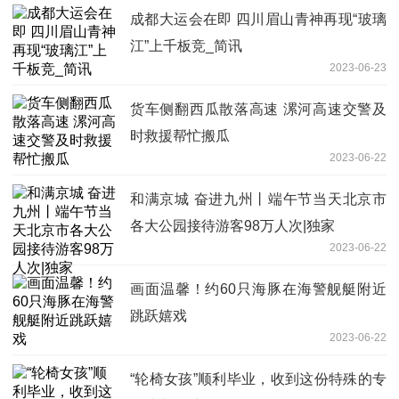
成都大运会在即 四川眉山青神再现“玻璃
江”上千板竞_简讯
2023-06-23
货车侧翻西瓜散落高速 漯河高速交警及
时救援帮忙搬瓜
2023-06-22
和满京城 奋进九州丨端午节当天北京市
各大公园接待游客98万人次|独家
2023-06-22
画面温馨！约60只海豚在海警舰艇附近
跳跃嬉戏
2023-06-22
“轮椅女孩”顺利毕业，收到这份特殊的专