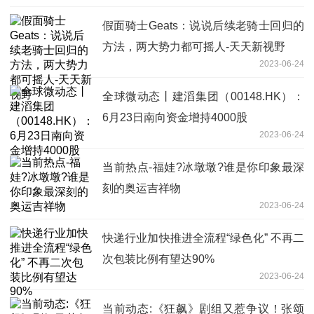
假面骑士Geats：说说后续老骑士回归的
方法，两大势力都可摇人-天天新视野
2023-06-24
全球微动态丨建滔集团（00148.HK）：
6月23日南向资金增持4000股
2023-06-24
当前热点-福娃?冰墩墩?谁是你印象最深
刻的奥运吉祥物
2023-06-24
快递行业加快推进全流程“绿色化” 不再二
次包装比例有望达90%
2023-06-24
当前动态:《狂飙》剧组又惹争议！张颂