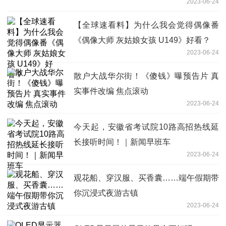
2023-06-24
【全球速看料】为什么我会觉得偶像番
《偶像大师 灰姑娘女孩 U149》好看？
2023-06-24
散户大战华尔街！《傻钱》曝预告片 真
实事件改编 焦点滚动
2023-06-24
今天起，安徽省考试院10路高招热线延
长接听时间！｜新闻早班车
2023-06-24
观花船、穿汉服、买香囊……端午假期带
你沉浸式夜游古镇
2023-06-24