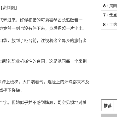
【资料图】
焦点
飞奔过来，好似犯错的可莉被琴团长追赶着一
工信
她竟然一刻也没有停下来，身后扬起一片尘土。
口袋，放到了柜台前，注视着这个异乡的旅行者
出那句职业机械性的台词，这是她同每一个来到
两步跨上楼梯，大口喘着气，连脸上的汗珠都来不及
点摔下楼梯。
个字。但她似乎并不感到尴尬，司空见惯地对着
推荐