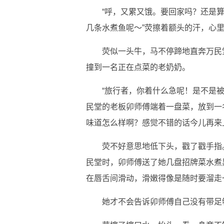
“呼，又累又饿。要回家吗？还是
几条水煮鱼呢～”荧擦着额头的汗，心
荧似一头牛，马不停蹄地直奔万民
撞到一名正在点菜的老奶奶。
“旅行者，你着什么急呢！是不是
民堂的老板卯师傅端着一盘菜，放到一
味道怎么样啊？感觉不错的话今儿再来
荧不好意思地低下头，戳了戳手指
民堂时，卯师傅送了她几盘招牌菜水煮
在唇舌间滑动，滑嫩得像是随时要溜走
她才不会告诉卯师傅自己没有带足