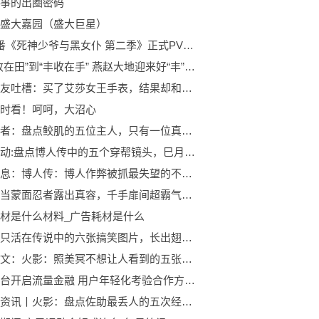
事的出圈密码
盛大嘉园（盛大巨星）
7月新番《死神少爷与黑女仆 第二季》正式PV公开 时讯
从“丰收在田”到“丰收在手” 燕赵大地迎来好“丰”景 世界快看点
国外网友吐槽：买了艾莎女王手表，结果却和变形金刚一样功能
时看！呵呵，大沼心
火影忍者：盘点鲛肌的五位主人，只有一位真正发挥了鲛肌的实力！
当前滚动:盘点博人传中的五个穿帮镜头，巳月这小眼神往哪瞄呢？
天天讯息：博人传：博人作弊被抓最失望的不是鸣人，他知道后整个人崩溃了！
火影：当蒙面忍者露出真容，千手扉间超霸气，而卡卡西帅气十足！|今日快看
材是什么材料_广告耗材是什么
熊出没只活在传说中的六张搞笑图片，长出翅膀的贝丝美若天使！ 观察
焦点热文：火影：照美冥不想让人看到的五张截图，最后一张太让人心疼！
视频平台开启流量金融 用户年轻化考验合作方风控能力 热点聚焦
全球快资讯丨火影：盘点佐助最丢人的五次经历，最后一次只有老粉丝才记得！