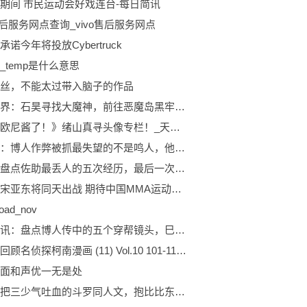
期间 市民运动会好戏连台-每日简讯
o售后服务网点查询_vivo售后服务网点
诺今年将投放Cyber​​truck
_temp是什么意思
丝，不能太过带入脑子的作品
完美世界：石昊寻找大魔神，前往恶魔岛黑牢，上古真神出世了|环球新要闻
《别当欧尼酱了！》绪山真寻头像专栏！_天天视讯
博人传：博人作弊被抓最失望的不是鸣人，他知道后整个人崩溃了！ 世界报资讯
火影：盘点佐助最丢人的五次经历，最后一次只有老粉丝才记得！ 焦点
张伟丽宋亚东将同天出战 期待中国MMA运动新起点 全球动态
noad_nov
当前时讯：盘点博人传中的五个穿帮镜头，巳月这小眼神往哪瞄呢？
无剧透回顾名侦探柯南漫画 (11) Vol.10 101-110话
面和声优一无是处
六本能把三少气吐血的斗罗同人文，抱比比东大腿，做斗罗的海王 快看点