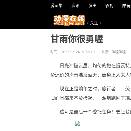
漫画集
资讯
演出
影视
酷玩
>
关注
>
甘雨你很勇喔
时间:
2023-06-24 07:56:19
来源:
哔哩哔哩
日光冲破云层，均匀的撒在提瓦特
价还价的声音沸反盈天，街道上人来人
现在正是晌午之时，旅行者——荧
旧面具都来不及捡起，一溜烟跑回了璃
这可是最后一个委托任务！要赶紧