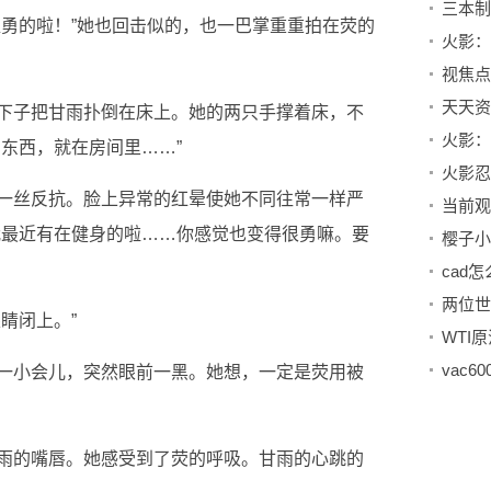
超勇的啦！”她也回击似的，也一巴掌重重拍在荧的
下子把甘雨扑倒在床上。她的两只手撑着床，不
东西，就在房间里……”
一丝反抗。脸上异常的红晕使她不同往常一样严
我最近有在健身的啦……你感觉也变得很勇嘛。要
cad
两位世
睛闭上。”
WTI
一小会儿，突然眼前一黑。她想，一定是荧用被
雨的嘴唇。她感受到了荧的呼吸。甘雨的心跳的