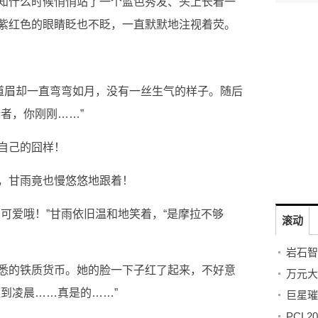
知什么时候悄悄站了一个蓝色秀发、头上长着一
紫红色的眼睛眨也不眨，一直默默地注视着荧。
两道眉却一直弯弯如月，没有一丝生气的样子。随后
者，你刚刚……”
自己的囧样！
，甘雨竟也慢悠悠地跟着！
可爱哦！”甘雨依旧温和地笑着，“是摩拉不够
滚动
悉的铁质货币。她的脸一下子红了起来，不好意
到凌晨……真是的……”