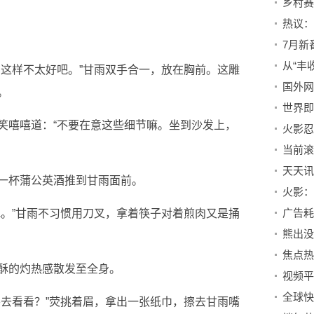
乡村赛
热议：
？这样不太好吧。”甘雨双手合一，放在胸前。这雕
。
世界即
笑嘻嘻道：“不要在意这些细节嘛。坐到沙发上，
一杯蒲公英酒推到甘雨面前。
广告耗
吧。”甘雨不习惯用刀叉，拿着筷子对着煎肉又是捅
酥的灼热感散发至全身。
要去看看？”荧挑着眉，拿出一张纸巾，擦去甘雨嘴