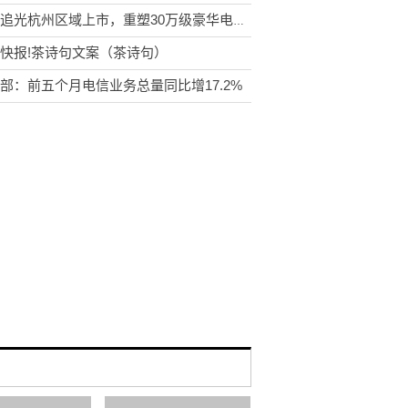
岚图追光杭州区域上市，重塑30万级豪华电动轿车市场格局
快报!茶诗句文案（茶诗句）
部：前五个月电信业务总量同比增17.2%