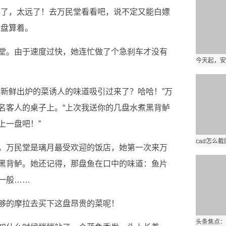
算了，太远了！去万民堂看看吧，说不定又能白嫖
里盘算着。
堂。由于速度过快，她连忙做了个急刹车才没有
被新鲜出炉的菜诱人的味道吸引过来了？哈哈！”万
名客人的桌子上。“上次我送你的几盘水煮黑背鲈
上一盘吧！”
。万民堂是璃月最受欢迎的饭店，她第一次来万
黑背鲈。她还记得，那盘鱼在口中的味道：鱼片
一般……
够的摩拉去买下这盘昂贵的菜呢！