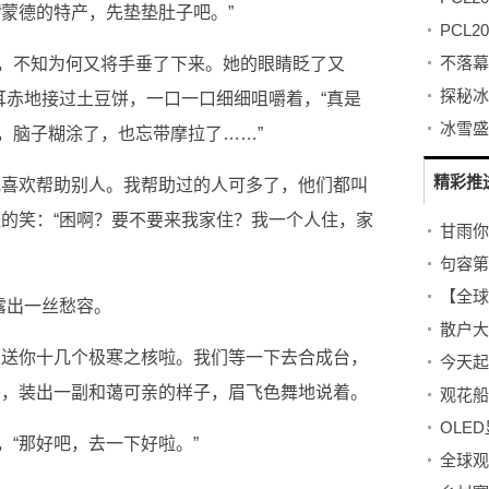
“蒙德的特产，先垫垫肚子吧。”
，不知为何又将手垂了下来。她的眼睛眨了又
耳赤地接过土豆饼，一口一口细细咀嚼着，“真是
，脑子糊涂了，也忘带摩拉了……”
精彩推
我喜欢帮助别人。我帮助过的人可多了，他们都叫
怪的笑：“困啊？要不要来我家住？我一个人住，家
甘雨你
句容第
露出一丝愁容。
以送你十几个极寒之核啦。我们等一下去合成台，
头，装出一副和蔼可亲的样子，眉飞色舞地说着。
OLE
“那好吧，去一下好啦。”