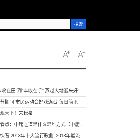
搜索
从“丰收在田”到“丰收在手” 燕赵大地迎来好“丰”景 世界快看点
节期间 市民运动会好戏连台-每日简讯
观天下！宋松泉
天天看点：中庸之道是什么思维方式（中庸之道精髓是什么）
今日快看!2013年十大流行歌曲_2013年最流行最好听的歌有哪些