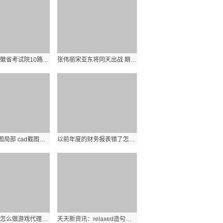
今天起，安徽省考试院10路高招热线延长接听时间！｜新闻早班车
张伟丽宋亚东将同天出战 期待中国MMA运动新起点 全球动态
cad怎么截图局部 cad截图怎么截
以前年度的财务报表错了怎么修改（年度财务报表是12月份的报表吗） 环球报道
头条焦点：怎么做游戏代理_怎么做游戏测试
天天新资讯：relaxed造句（relaxed与）