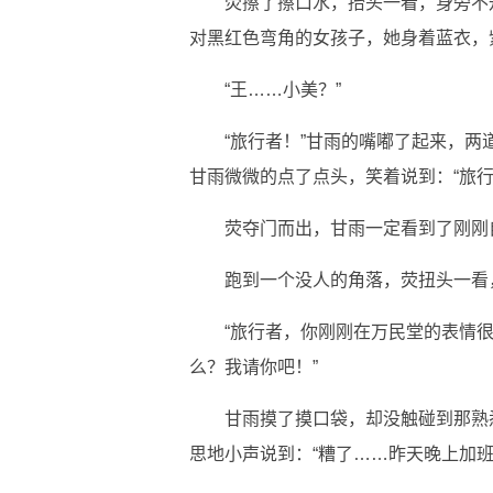
荧擦了擦口水，抬头一看，身旁不
对黑红色弯角的女孩子，她身着蓝衣，
“王……小美？”
“旅行者！”甘雨的嘴嘟了起来，
甘雨微微的点了点头，笑着说到：“旅行
荧夺门而出，甘雨一定看到了刚刚
跑到一个没人的角落，荧扭头一看
“旅行者，你刚刚在万民堂的表情很
么？我请你吧！”
甘雨摸了摸口袋，却没触碰到那熟
思地小声说到：“糟了……昨天晚上加班