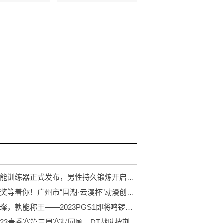
岩石智能训练器正式发布，男性持久锻炼开启智能浪潮
万元大奖等着你！广州市“国潮·云漫杯”动漫创作大赛开赛！
巨星璀璨，孰能称王——2023PGS1即将鸣锣开赛！
PCL2023春季赛第三周赛程回顾，DT战队披荆斩棘登顶周冠