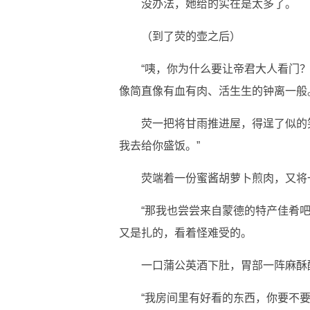
没办法，她给的实在是太多了。
（到了荧的壶之后）
“咦，你为什么要让帝君大人看门
像简直像有血有肉、活生生的钟离一般
荧一把将甘雨推进屋，得逞了似的
我去给你盛饭。”
荧端着一份蜜酱胡萝卜煎肉，又将
“那我也尝尝来自蒙德的特产佳肴
又是扎的，看着怪难受的。
一口蒲公英酒下肚，胃部一阵麻酥
“我房间里有好看的东西，你要不