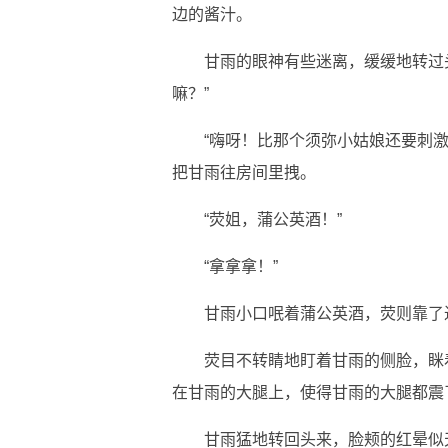
边的酱汁。
甘雨的眼神有些迷离，缓缓地转过
嘛？”
“嗨呀！比那个须弥小姑娘还要刺激
把甘雨往房间里拽。
“荧姐，蒲公英酒！”
“拿拿拿！”
甘雨小口呡着蒲公英酒，荧则靠了
荧目不转睛地盯着甘雨的侧脸，眯
在甘雨的大腿上，使得甘雨的大腿都震
甘雨猛地转回头来，脸颊的红晕似