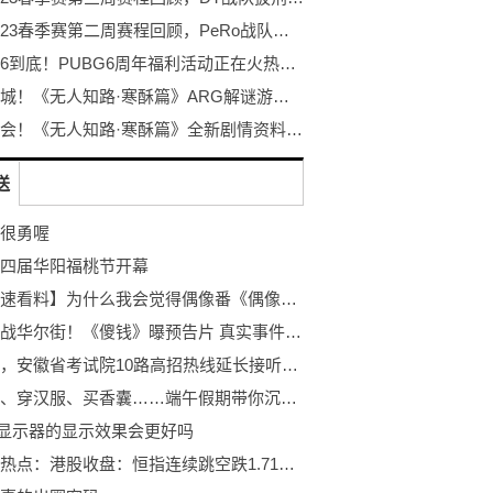
PCL2023春季赛第二周赛程回顾，PeRo战队绝地反击夺桂冠
不落幕6到底！PUBG6周年福利活动正在火热开启！
探秘冰城！《无人知路·寒酥篇》ARG解谜游戏！打破次元的更多可能！
冰雪盛会！《无人知路·寒酥篇》全新剧情资料片发布！ARG解谜游戏
送
很勇喔
四届华阳福桃节开幕
【全球速看料】为什么我会觉得偶像番《偶像大师 灰姑娘女孩 U149》好看？
散户大战华尔街！《傻钱》曝预告片 真实事件改编 焦点滚动
今天起，安徽省考试院10路高招热线延长接听时间！｜新闻早班车
观花船、穿汉服、买香囊……端午假期带你沉浸式夜游古镇
D显示器的显示效果会更好吗
全球观热点：港股收盘：恒指连续跳空跌1.71%，汽车、内房股板块遭重挫，正荣地产暴跌34%