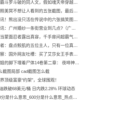
三本制霸斗罗斗破的同人文，假如魂天帝穿越到斗罗大陆会如何？|环球热讯
火影：照美冥不想让人看到的五张截图，最后一张太让人心疼！
视焦点讯！熊出没只活在传说中的六张搞笑图片，长出翅膀的贝丝美若天使！
天天资讯：广州婚纱一条街营业到几点?（广州婚纱街在哪里）
火影：当蒙面忍者露出真容，千手扉间超霸气，而卡卡西帅气十足！
火影忍者：盘点鲛肌的五位主人，只有一位真正发挥了鲛肌的实力！_每日讯息
当前观察：国外网友吐槽：买了艾莎女王手表，结果却和变形金刚一样功能
樱子小姐的脚下埋着尸体14卷第二章： 夜啼神猫头鹰为恶梦而歌04
怎么截图局部 cad截图怎么截
界顶级富豪“约架”，全球围观！
原油跌破68美元/桶 日内跌2.28% 环球动态
vac600分是什么意思_600分是什么意思_热点聚焦