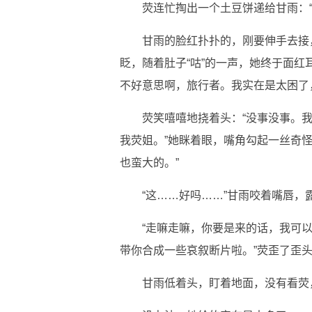
荧连忙掏出一个土豆饼递给甘雨：
甘雨的脸红扑扑的，刚要伸手去接
眨，随着肚子“咕”的一声，她终于面红
不好意思啊，旅行者。我实在是太困了
荧笑嘻嘻地挠着头：“没事没事。
我荧姐。”她眯着眼，嘴角勾起一丝奇
也蛮大的。”
“这……好吗……”甘雨咬着嘴唇，
“走嘛走嘛，你要是来的话，我可
带你合成一些哀叙断片啦。”荧歪了歪
甘雨低着头，盯着地面，没有看荧，