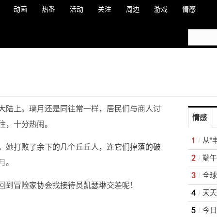
动画
热番
活动
关注
周边
游戏
情感
大陆上。璃月还是同往常一样，居民们与商人讨
情感
往，十分热闹。
，她打败了余下的几个丘丘人，连它们掉落的破
端午
月。
全球
回到冒险家协会找接待员凯瑟琳交差呢！