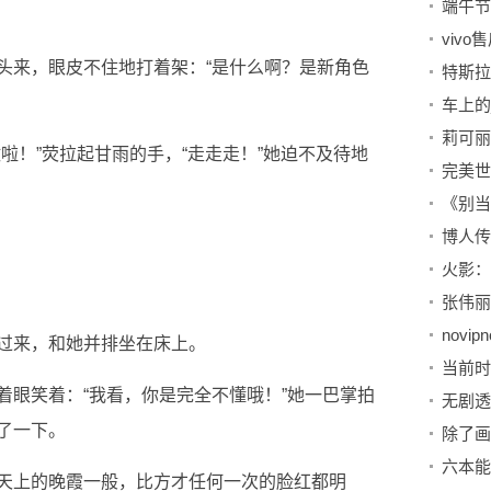
端午节
viv
头来，眼皮不住地打着架：“是什么啊？是新角色
特斯拉承
车上的
莉可丽
啦！”荧拉起甘雨的手，“走走走！”她迫不及待地
novip
过来，和她并排坐在床上。
着眼笑着：“我看，你是完全不懂哦！”她一巴掌拍
了一下。
除了画
天上的晚霞一般，比方才任何一次的脸红都明