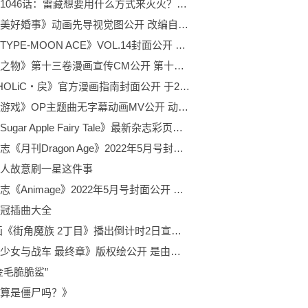
海贼王1046话：雷藏想要用什么方式来灭火？凯多像卡二一样躺着了
《我的美好婚事》动画先导视觉图公开 改编自顎木あくみ创作的同名小说作品
杂志《TYPE-MOON ACE》VOL.14封面公开 绘制的作品为《魔法使之夜》
《相合之物》第十三卷漫画宣传CM公开 第十三卷目前正在发售中
《xxxHOLiC・戻》官方漫画指南封面公开 于2022年4月20日正式发售
《朋友游戏》OP主题曲无字幕动画MV公开 动画已于4月5日开始播出
漫画《Sugar Apple Fairy Tale》最新杂志彩页公开 改编自三川みり创作同名轻小说作品
漫画杂志《月刊Dragon Age》2022年5月号封面公开 由潮里润担任作画
人故意刷一星这件事
动画杂志《Animage》2022年5月号封面公开 将于4月9日开始播出
冠插曲大全
TV动画《街角魔族 2丁目》播出倒计时2日宣传绘公开 于4月7日起播出
动画《少女与战车 最终章》版权绘公开 是由水岛努执导
金毛脆脆鲨”
算是僵尸吗？》