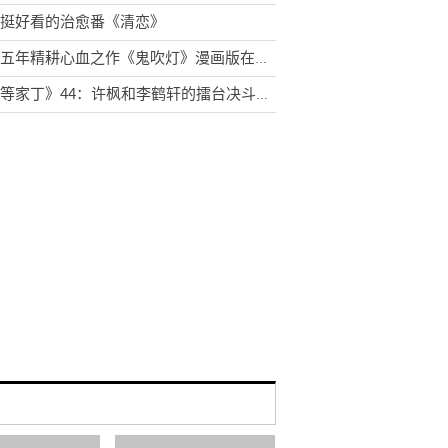
挺好看的治愈番《清恋》
历时五年精耕心血之作《鬼吹灯》漫画版在众多读者期待中清新上市!
《一等家丁》44：许枫和李鹤轩的擂台决斗逐渐到了高潮