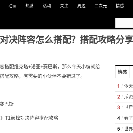
动画
热番
活动
关注
周边
二次元
情感
峰对决阵容怎么搭配？搭配攻略分
阵容搭配维克塔+诺亚+赛巴斯，那么今天小编就给
情感
容搭配攻略，有需要的小伙伴不要错过了。
斥资
+赛巴斯
《尸