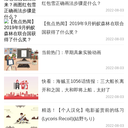
红包雪正确画法步骤是什么？
2022-08-03
【焦点热闻】2019年9月蚂蚁森林在联合
国获得了什么奖？
2022-08-03
当前热门：早期具象实验动画
2022-08-03
快看：海贼王1056话情报：三大船长离
开和之国，大和即将上船，太好了
2022-08-03
精选！【个人汉化】电影鉴赏前的练习
(Lycoris Recoil)(結野ちり)
2022-08-03