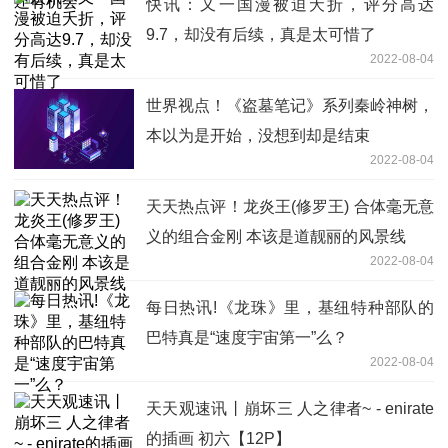
快讯：又一国漫被迫夭折，评分高达
9.7，却没有后续，真是太可惜了
2022-08-04
世界视点！《盗墓笔记》系列秦岭神树，
本以为是开始，没想到却是结束
2022-08-04
天天热点评！龙炎王(修罗王) 合体毫无意
义的组合金刚 本该是道靓丽的风景线
2022-08-04
每日热讯!《龙珠》里，基纽特种部队的
巴特真是“速度宇宙第一”么？
2022-08-04
天天观速讯丨崩坏三 人之律者~ - enirate
的插画 初六【12P】