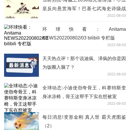
皇反向悬赏海军！巴基七武海史诗级战
2022-08-03
队，这个时代叫红鼻子
环球快看：Anitama
NEWS202200802/03 bilibili 专栏版
2022-08-03
天天热点评！那个说迪疯、泽疯的你是因
为饭圈入脑了？
2022-08-03
全球动态:小迪使劲夸骨王，科赛特斯变
身冰凉椅，骨王这帮手下实在想被宠
2022-08-03
每日消息!变形金刚 真人世 霸天虎图鉴
（2）